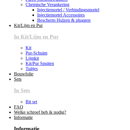
Chemische Verankering
Injectiemortel / Verbindingsmortel
Injectiemortel Accessoires
Bescherm Hulzen & pluggen
Kit/Lijm en Pur
In Kit/Lijm en Pur
Kit
Pur-Schuim
Lijmkit
Kit/Pur Spuiten
Tuitjes
Bouwfolie
Sets
In Sets
Bit set
FAQ
Welke schroef heb ik nodig?
Informatie
Informatie