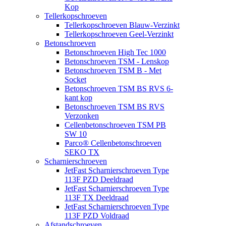
Kop
Tellerkopschroeven
Tellerkopschroeven Blauw-Verzinkt
Tellerkopschroeven Geel-Verzinkt
Betonschroeven
Betonschroeven High Tec 1000
Betonschroeven TSM - Lenskop
Betonschroeven TSM B - Met
Socket
Betonschroeven TSM BS RVS 6-
kant kop
Betonschroeven TSM BS RVS
Verzonken
Cellenbetonschroeven TSM PB
SW 10
Parco® Cellenbetonschroeven
SEKO TX
Scharnierschroeven
JetFast Scharnierschroeven Type
113F PZD Deeldraad
JetFast Scharnierschroeven Type
113F TX Deeldraad
JetFast Scharnierschroeven Type
113F PZD Voldraad
Afstandschroeven