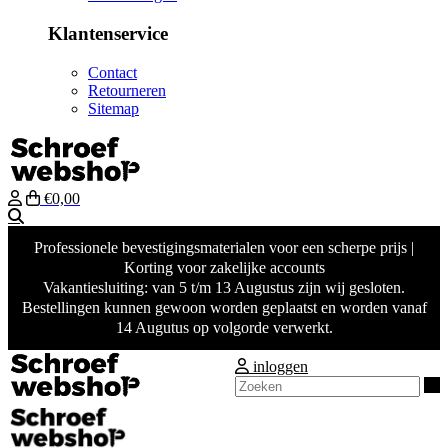
Klantenservice
Contact
Retourneren
Sitemap
€0,00
Zoeken
Professionele bevestigingsmaterialen voor een scherpe prijs |
Korting voor zakelijke accounts
Vakantiesluiting: van 5 t/m 13 Augustus zijn wij gesloten.
Bestellingen kunnen gewoon worden geplaatst en worden vanaf
14 Augutus op volgorde verwerkt.
inloggen
Z