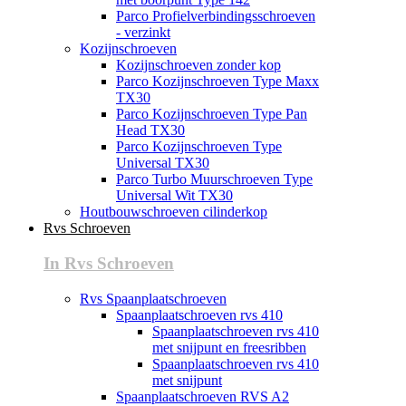
Parco Profielverbindingsschroeven
- verzinkt
Kozijnschroeven
Kozijnschroeven zonder kop
Parco Kozijnschroeven Type Maxx
TX30
Parco Kozijnschroeven Type Pan
Head TX30
Parco Kozijnschroeven Type
Universal TX30
Parco Turbo Muurschroeven Type
Universal Wit TX30
Houtbouwschroeven cilinderkop
Rvs Schroeven
In Rvs Schroeven
Rvs Spaanplaatschroeven
Spaanplaatschroeven rvs 410
Spaanplaatschroeven rvs 410
met snijpunt en freesribben
Spaanplaatschroeven rvs 410
met snijpunt
Spaanplaatschroeven RVS A2