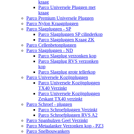
kraag
Parco Universele Pluggen met
kraag
Parco Premium Universele Pluggen
Parco Nylon Kraagpluggen
Parco Slagpluggen - SP
Parco Slagpluggen SP cilinderkop
Parco Slagpluggen Kraag ZK
Parco Cellenbetonpluggen
Parco Slagpluggen - ND
Parco Slagplug verzonken kop
Parco Slagplug RVS verzonken
kop
Parco Slagplug grote tellerkop
Parco Universele Kozijnpluggen
Parco Universele Kozijnpluggen
TX40 Verzinkt
Parco Universele Kozijnpluggen
Zeskant TX40 verzinkt
Parco Schroef - pluggen
Parco Schroefpluggen Verzinkt
Parco Schroefpluggen RVS A2
Parco Spanhulzen Geel Verzinkt
Parco Metaalanker Verzonken kop - PZ3
Parco Snelbouwankers