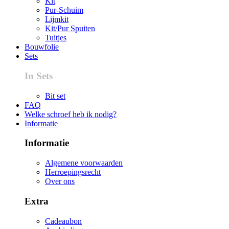
Kit
Pur-Schuim
Lijmkit
Kit/Pur Spuiten
Tuitjes
Bouwfolie
Sets
In Sets
Bit set
FAQ
Welke schroef heb ik nodig?
Informatie
Informatie
Algemene voorwaarden
Herroepingsrecht
Over ons
Extra
Cadeaubon