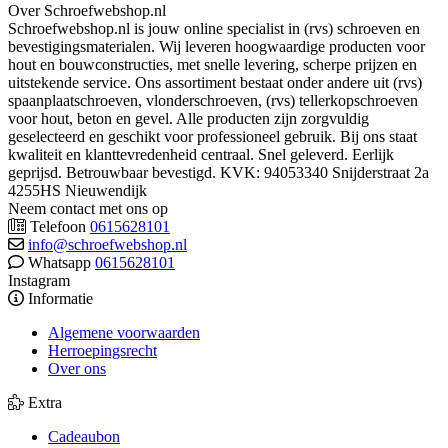
Over Schroefwebshop.nl
Schroefwebshop.nl is jouw online specialist in (rvs) schroeven en
bevestigingsmaterialen. Wij leveren hoogwaardige producten voor
hout en bouwconstructies, met snelle levering, scherpe prijzen en
uitstekende service. Ons assortiment bestaat onder andere uit (rvs)
spaanplaatschroeven, vlonderschroeven, (rvs) tellerkopschroeven
voor hout, beton en gevel. Alle producten zijn zorgvuldig
geselecteerd en geschikt voor professioneel gebruik. Bij ons staat
kwaliteit en klanttevredenheid centraal. Snel geleverd. Eerlijk
geprijsd. Betrouwbaar bevestigd. KVK: 94053340 Snijderstraat 2a
4255HS Nieuwendijk
Neem contact met ons op
Telefoon
0615628101
info@schroefwebshop.nl
Whatsapp
0615628101
Instagram
Informatie
Algemene voorwaarden
Herroepingsrecht
Over ons
Extra
Cadeaubon