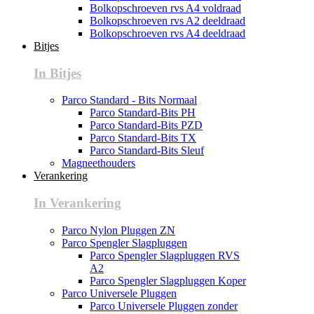
Bolkopschroeven rvs A4 voldraad
Bolkopschroeven rvs A2 deeldraad
Bolkopschroeven rvs A4 deeldraad
Bitjes
In Bitjes
Parco Standard - Bits Normaal
Parco Standard-Bits PH
Parco Standard-Bits PZD
Parco Standard-Bits TX
Parco Standard-Bits Sleuf
Magneethouders
Verankering
In Verankering
Parco Nylon Pluggen ZN
Parco Spengler Slagpluggen
Parco Spengler Slagpluggen RVS
A2
Parco Spengler Slagpluggen Koper
Parco Universele Pluggen
Parco Universele Pluggen zonder