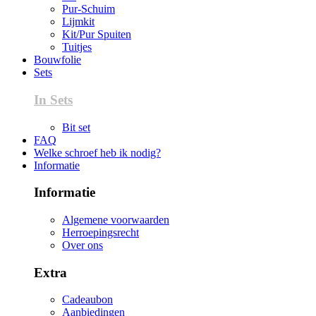
Pur-Schuim
Lijmkit
Kit/Pur Spuiten
Tuitjes
Bouwfolie
Sets
In Sets
Bit set
FAQ
Welke schroef heb ik nodig?
Informatie
Informatie
Algemene voorwaarden
Herroepingsrecht
Over ons
Extra
Cadeaubon
Aanbiedingen