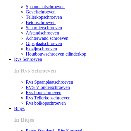
Spaanplaatschroeven
Gevelschroeven
Tellerkopschroeven
Betonschroeven
Scharnierschroeven
Afstandschroeven
Achterwand schroeven
Gipsplaatschroeven
Kozijnschroeven
Houtbouwschroeven cilinderkop
Rvs Schroeven
In Rvs Schroeven
Rvs Spaanplaatschroeven
RVS Vlonderschroeven
Rvs boorschroeven
Rvs Tellerkopschroeven
Rvs bolkopschroeven
Bitjes
In Bitjes
Parco Standard - Bits Normaal