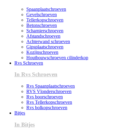
Spaanplaatschroeven
Gevelschroeven
Tellerkopschroeven
Betonschroeven
Scharnierschroeven
Afstandschroeven
Achterwand schroeven
Gipsplaatschroeven
Kozijnschroeven
Houtbouwschroeven cilinderkop
Rvs Schroeven
In Rvs Schroeven
Rvs Spaanplaatschroeven
RVS Vlonderschroeven
Rvs boorschroeven
Rvs Tellerkopschroeven
Rvs bolkopschroeven
Bitjes
In Bitjes