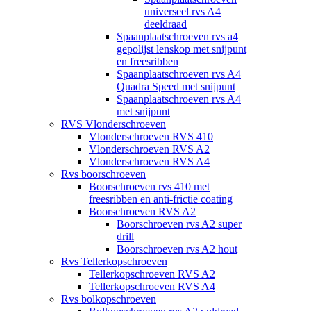
universeel rvs A4
deeldraad
Spaanplaatschroeven rvs a4
gepolijst lenskop met snijpunt
en freesribben
Spaanplaatschroeven rvs A4
Quadra Speed met snijpunt
Spaanplaatschroeven rvs A4
met snijpunt
RVS Vlonderschroeven
Vlonderschroeven RVS 410
Vlonderschroeven RVS A2
Vlonderschroeven RVS A4
Rvs boorschroeven
Boorschroeven rvs 410 met
freesribben en anti-frictie coating
Boorschroeven RVS A2
Boorschroeven rvs A2 super
drill
Boorschroeven rvs A2 hout
Rvs Tellerkopschroeven
Tellerkopschroeven RVS A2
Tellerkopschroeven RVS A4
Rvs bolkopschroeven