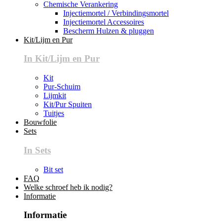
Chemische Verankering
Injectiemortel / Verbindingsmortel
Injectiemortel Accessoires
Bescherm Hulzen & pluggen
Kit/Lijm en Pur
In Kit/Lijm en Pur
Kit
Pur-Schuim
Lijmkit
Kit/Pur Spuiten
Tuitjes
Bouwfolie
Sets
In Sets
Bit set
FAQ
Welke schroef heb ik nodig?
Informatie
Informatie