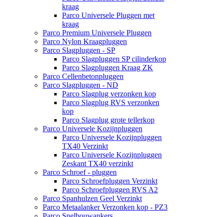
kraag
Parco Universele Pluggen met
kraag
Parco Premium Universele Pluggen
Parco Nylon Kraagpluggen
Parco Slagpluggen - SP
Parco Slagpluggen SP cilinderkop
Parco Slagpluggen Kraag ZK
Parco Cellenbetonpluggen
Parco Slagpluggen - ND
Parco Slagplug verzonken kop
Parco Slagplug RVS verzonken
kop
Parco Slagplug grote tellerkop
Parco Universele Kozijnpluggen
Parco Universele Kozijnpluggen
TX40 Verzinkt
Parco Universele Kozijnpluggen
Zeskant TX40 verzinkt
Parco Schroef - pluggen
Parco Schroefpluggen Verzinkt
Parco Schroefpluggen RVS A2
Parco Spanhulzen Geel Verzinkt
Parco Metaalanker Verzonken kop - PZ3
Parco Snelbouwankers