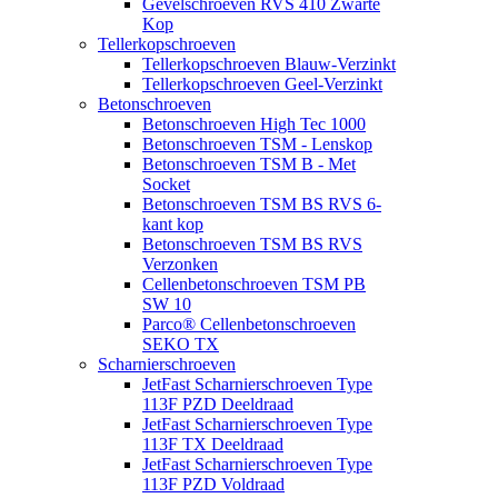
Gevelschroeven RVS 410 Zwarte
Kop
Tellerkopschroeven
Tellerkopschroeven Blauw-Verzinkt
Tellerkopschroeven Geel-Verzinkt
Betonschroeven
Betonschroeven High Tec 1000
Betonschroeven TSM - Lenskop
Betonschroeven TSM B - Met
Socket
Betonschroeven TSM BS RVS 6-
kant kop
Betonschroeven TSM BS RVS
Verzonken
Cellenbetonschroeven TSM PB
SW 10
Parco® Cellenbetonschroeven
SEKO TX
Scharnierschroeven
JetFast Scharnierschroeven Type
113F PZD Deeldraad
JetFast Scharnierschroeven Type
113F TX Deeldraad
JetFast Scharnierschroeven Type
113F PZD Voldraad