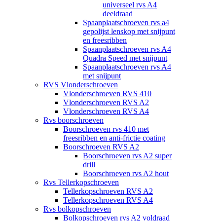
universeel rvs A4
deeldraad
Spaanplaatschroeven rvs a4
gepolijst lenskop met snijpunt
en freesribben
Spaanplaatschroeven rvs A4
Quadra Speed met snijpunt
Spaanplaatschroeven rvs A4
met snijpunt
RVS Vlonderschroeven
Vlonderschroeven RVS 410
Vlonderschroeven RVS A2
Vlonderschroeven RVS A4
Rvs boorschroeven
Boorschroeven rvs 410 met
freesribben en anti-frictie coating
Boorschroeven RVS A2
Boorschroeven rvs A2 super
drill
Boorschroeven rvs A2 hout
Rvs Tellerkopschroeven
Tellerkopschroeven RVS A2
Tellerkopschroeven RVS A4
Rvs bolkopschroeven
Bolkopschroeven rvs A2 voldraad