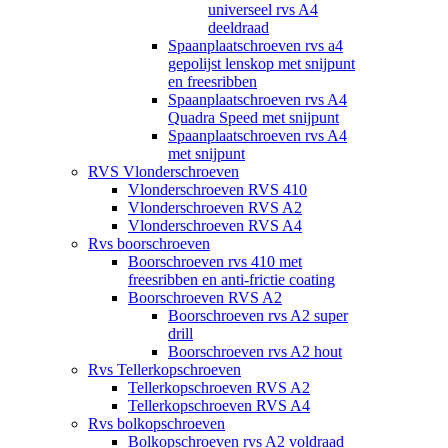
universeel rvs A4
deeldraad
Spaanplaatschroeven rvs a4
gepolijst lenskop met snijpunt
en freesribben
Spaanplaatschroeven rvs A4
Quadra Speed met snijpunt
Spaanplaatschroeven rvs A4
met snijpunt
RVS Vlonderschroeven
Vlonderschroeven RVS 410
Vlonderschroeven RVS A2
Vlonderschroeven RVS A4
Rvs boorschroeven
Boorschroeven rvs 410 met
freesribben en anti-frictie coating
Boorschroeven RVS A2
Boorschroeven rvs A2 super
drill
Boorschroeven rvs A2 hout
Rvs Tellerkopschroeven
Tellerkopschroeven RVS A2
Tellerkopschroeven RVS A4
Rvs bolkopschroeven
Bolkopschroeven rvs A2 voldraad