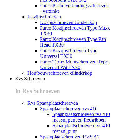
Parco Profielverbindingsschroeven
- verzinkt
Kozijnschroeven
Kozijnschroeven zonder kop
Parco Kozijnschroeven Type Maxx
TX30
Parco Kozijnschroeven Type Pan
Head TX30
Parco Kozijnschroeven Type
Universal TX30
Parco Turbo Muurschroeven Type
Universal Wit TX30
Houtbouwschroeven cilinderkop
Rvs Schroeven
In Rvs Schroeven
Rvs Spaanplaatschroeven
Spaanplaatschroeven rvs 410
Spaanplaatschroeven rvs 410
met snijpunt en freesribben
Spaanplaatschroeven rvs 410
met snijpunt
Spaanplaatschroeven RVS A2