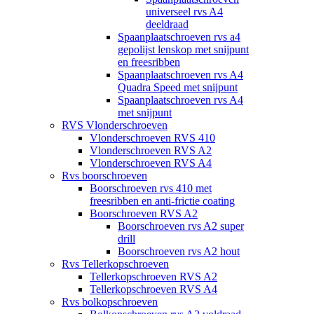
universeel rvs A4
deeldraad
Spaanplaatschroeven rvs a4
gepolijst lenskop met snijpunt
en freesribben
Spaanplaatschroeven rvs A4
Quadra Speed met snijpunt
Spaanplaatschroeven rvs A4
met snijpunt
RVS Vlonderschroeven
Vlonderschroeven RVS 410
Vlonderschroeven RVS A2
Vlonderschroeven RVS A4
Rvs boorschroeven
Boorschroeven rvs 410 met
freesribben en anti-frictie coating
Boorschroeven RVS A2
Boorschroeven rvs A2 super
drill
Boorschroeven rvs A2 hout
Rvs Tellerkopschroeven
Tellerkopschroeven RVS A2
Tellerkopschroeven RVS A4
Rvs bolkopschroeven