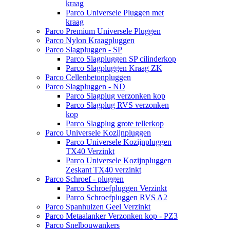
kraag
Parco Universele Pluggen met
kraag
Parco Premium Universele Pluggen
Parco Nylon Kraagpluggen
Parco Slagpluggen - SP
Parco Slagpluggen SP cilinderkop
Parco Slagpluggen Kraag ZK
Parco Cellenbetonpluggen
Parco Slagpluggen - ND
Parco Slagplug verzonken kop
Parco Slagplug RVS verzonken
kop
Parco Slagplug grote tellerkop
Parco Universele Kozijnpluggen
Parco Universele Kozijnpluggen
TX40 Verzinkt
Parco Universele Kozijnpluggen
Zeskant TX40 verzinkt
Parco Schroef - pluggen
Parco Schroefpluggen Verzinkt
Parco Schroefpluggen RVS A2
Parco Spanhulzen Geel Verzinkt
Parco Metaalanker Verzonken kop - PZ3
Parco Snelbouwankers