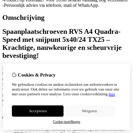
-Persoonlijk advies via telefoon, mail of WhatsApp.
Omschrijving
Spaanplaatschroeven RVS A4 Quadra-
Speed met snijpunt 5x40/24 TX25 –
Krachtige, nauwkeurige en scheurvrije
bevestiging!
De
RVS A4 Spaanplaatschroeven Quadra-Speed
5x40/24 TX25
bieden optimale grip, snelle verwerking en een
Cookies & Privacy
roestbestendige bevestiging in hout. Dankzij de innovatieve Quadra-
Speed schroefdraad en scherpe snijpunt worden splijten en
We gebruiken cookies en andere technieken om websiteverkeer te
analyseren. Ook delen we informatie over uw gebruik van onze site
voorboren tot het verleden gerekend. Gemaakt van hoogwaardig
met onze partners voor analyse.
Lees onze cookieverklaring
hier
roestvast staal (A4), zijn deze schroeven perfect bestand tegen
corrosie en dus uitermate geschikt voor buitentoepassingen en
vochtige omgevingen.
Accepteren
Weigeren
✅
Voordelen:
Cookie-instellingen
Snelle inschroeftijd dankzij de Quadra-Speed schroefdraad