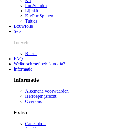
Kit
Pur-Schuim
Lijmkit
Kit/Pur Spuiten
Tuitjes
Bouwfolie
Sets
In Sets
Bit set
FAQ
Welke schroef heb ik nodig?
Informatie
Informatie
Algemene voorwaarden
Herroepingsrecht
Over ons
Extra
Cadeaubon