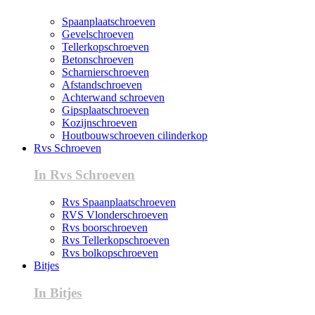
Spaanplaatschroeven
Gevelschroeven
Tellerkopschroeven
Betonschroeven
Scharnierschroeven
Afstandschroeven
Achterwand schroeven
Gipsplaatschroeven
Kozijnschroeven
Houtbouwschroeven cilinderkop
Rvs Schroeven
In Rvs Schroeven
Rvs Spaanplaatschroeven
RVS Vlonderschroeven
Rvs boorschroeven
Rvs Tellerkopschroeven
Rvs bolkopschroeven
Bitjes
In Bitjes