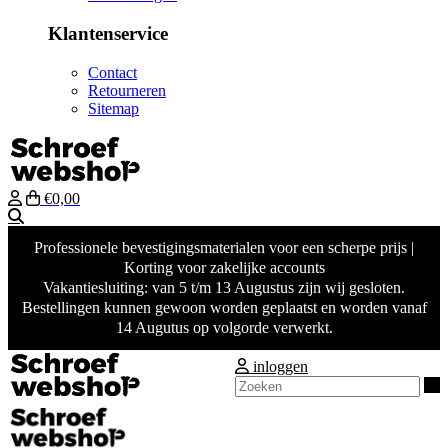
Klantenservice
Contact
Retourneren
Sitemap
€0,00
Zoeken
Professionele bevestigingsmaterialen voor een scherpe prijs |
Korting voor zakelijke accounts
Vakantiesluiting: van 5 t/m 13 Augustus zijn wij gesloten.
Bestellingen kunnen gewoon worden geplaatst en worden vanaf
14 Augutus op volgorde verwerkt.
inloggen
Z