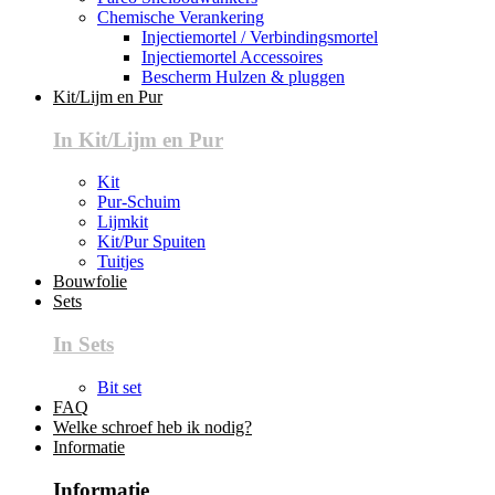
Chemische Verankering
Injectiemortel / Verbindingsmortel
Injectiemortel Accessoires
Bescherm Hulzen & pluggen
Kit/Lijm en Pur
In Kit/Lijm en Pur
Kit
Pur-Schuim
Lijmkit
Kit/Pur Spuiten
Tuitjes
Bouwfolie
Sets
In Sets
Bit set
FAQ
Welke schroef heb ik nodig?
Informatie
Informatie