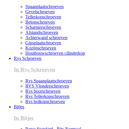
Spaanplaatschroeven
Gevelschroeven
Tellerkopschroeven
Betonschroeven
Scharnierschroeven
Afstandschroeven
Achterwand schroeven
Gipsplaatschroeven
Kozijnschroeven
Houtbouwschroeven cilinderkop
Rvs Schroeven
In Rvs Schroeven
Rvs Spaanplaatschroeven
RVS Vlonderschroeven
Rvs boorschroeven
Rvs Tellerkopschroeven
Rvs bolkopschroeven
Bitjes
In Bitjes
Parco Standard - Bits Normaal