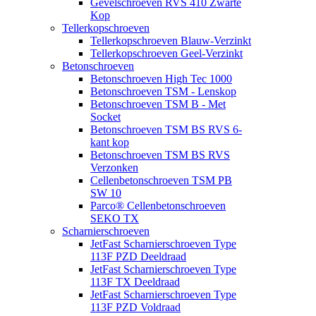
Gevelschroeven RVS 410 Zwarte
Kop
Tellerkopschroeven
Tellerkopschroeven Blauw-Verzinkt
Tellerkopschroeven Geel-Verzinkt
Betonschroeven
Betonschroeven High Tec 1000
Betonschroeven TSM - Lenskop
Betonschroeven TSM B - Met
Socket
Betonschroeven TSM BS RVS 6-
kant kop
Betonschroeven TSM BS RVS
Verzonken
Cellenbetonschroeven TSM PB
SW 10
Parco® Cellenbetonschroeven
SEKO TX
Scharnierschroeven
JetFast Scharnierschroeven Type
113F PZD Deeldraad
JetFast Scharnierschroeven Type
113F TX Deeldraad
JetFast Scharnierschroeven Type
113F PZD Voldraad