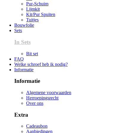
Pur-Schuim
Lijmkit
Kit/Pur Spuiten
Tuitjes
Bouwfolie
Sets
In Sets
Bit set
FAQ
Welke schroef heb ik nodig?
Informatie
Informatie
Algemene voorwaarden
Herroepingsrecht
Over ons
Extra
Cadeaubon
Aanbiedingen