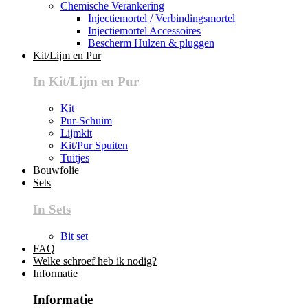
Chemische Verankering
Injectiemortel / Verbindingsmortel
Injectiemortel Accessoires
Bescherm Hulzen & pluggen
Kit/Lijm en Pur
In Kit/Lijm en Pur
Kit
Pur-Schuim
Lijmkit
Kit/Pur Spuiten
Tuitjes
Bouwfolie
Sets
In Sets
Bit set
FAQ
Welke schroef heb ik nodig?
Informatie
Informatie