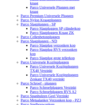
kraag
Parco Universele Pluggen met
kraag
Parco Premium Universele Pluggen
Parco Nylon Kraagpluggen
Parco Slagpluggen - SP
Parco Slagpluggen SP cilinderkop
Parco Slagpluggen Kraag ZK
Parco Cellenbetonpluggen
Parco Slagpluggen - ND
Parco Slagplug verzonken kop
Parco Slagplug RVS verzonken
kop
Parco Slagplug grote tellerkop
Parco Universele Kozijnpluggen
Parco Universele Kozijnpluggen
TX40 Verzinkt
Parco Universele Kozijnpluggen
Zeskant TX40 verzinkt
Parco Schroef - pluggen
Parco Schroefpluggen Verzinkt
Parco Schroefpluggen RVS A2
Parco Spanhulzen Geel Verzinkt
Parco Metaalanker Verzonken kop - PZ3
Parco Snelbouwankers