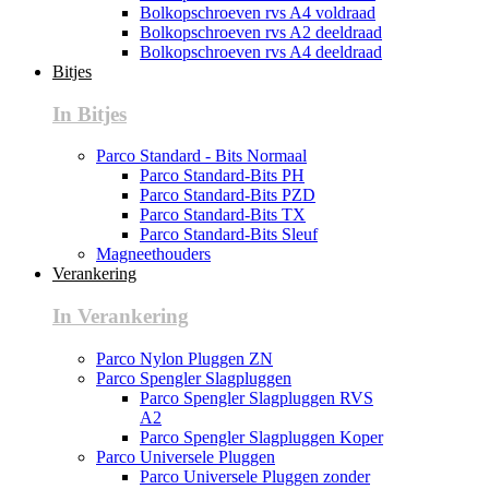
Bolkopschroeven rvs A4 voldraad
Bolkopschroeven rvs A2 deeldraad
Bolkopschroeven rvs A4 deeldraad
Bitjes
In Bitjes
Parco Standard - Bits Normaal
Parco Standard-Bits PH
Parco Standard-Bits PZD
Parco Standard-Bits TX
Parco Standard-Bits Sleuf
Magneethouders
Verankering
In Verankering
Parco Nylon Pluggen ZN
Parco Spengler Slagpluggen
Parco Spengler Slagpluggen RVS
A2
Parco Spengler Slagpluggen Koper
Parco Universele Pluggen
Parco Universele Pluggen zonder