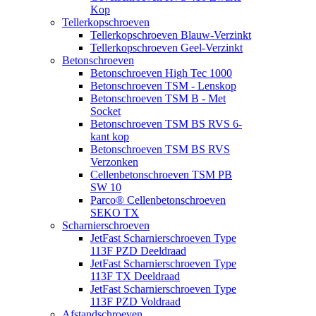
Kop
Tellerkopschroeven
Tellerkopschroeven Blauw-Verzinkt
Tellerkopschroeven Geel-Verzinkt
Betonschroeven
Betonschroeven High Tec 1000
Betonschroeven TSM - Lenskop
Betonschroeven TSM B - Met
Socket
Betonschroeven TSM BS RVS 6-
kant kop
Betonschroeven TSM BS RVS
Verzonken
Cellenbetonschroeven TSM PB
SW 10
Parco® Cellenbetonschroeven
SEKO TX
Scharnierschroeven
JetFast Scharnierschroeven Type
113F PZD Deeldraad
JetFast Scharnierschroeven Type
113F TX Deeldraad
JetFast Scharnierschroeven Type
113F PZD Voldraad
Afstandschroeven