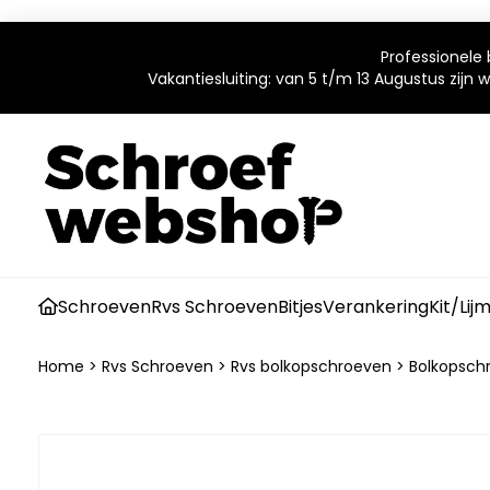
Professionele 
Vakantiesluiting: van 5 t/m 13 Augustus zijn
Schroeven
Rvs Schroeven
Bitjes
Verankering
Kit/Lij
Home
>
Rvs Schroeven
>
Rvs bolkopschroeven
>
Bolkopsch