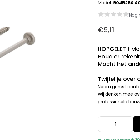
Model:
9045250 4
Nog 
€9,11
!!OPGELET!! Mo
Houd er rekenin
Mocht het ande
Twijfel je over
Neem gerust contac
Wij denken mee ove
professionele bouwp