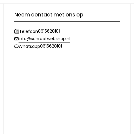
Neem contact met ons op
0615628101
Telefoon
info@schroefwebshop.nl
0615628101
Whatsapp