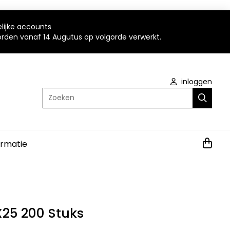
elijke accounts
worden vanaf 14 Augutus op volgorde verwerkt.
inloggen
Zoeken
ormatie
X25 200 Stuks