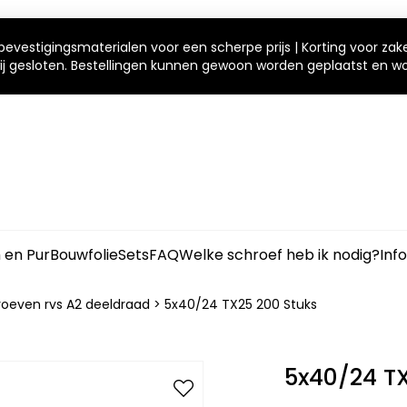
bevestigingsmaterialen voor een scherpe prijs | Korting voor zak
 wij gesloten. Bestellingen kunnen gewoon worden geplaatst en 
m en Pur
Bouwfolie
Sets
FAQ
Welke schroef heb ik nodig?
Inf
roeven rvs A2 deeldraad
>
5x40/24 TX25 200 Stuks
5x40/24 T