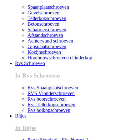
Spaanplaatschroeven
Gevelschroeven
Tellerkopschroeven
Betonschroeven
Scharnierschroeven
Afstandschroeven
Achterwand schroeven
Gipsplaatschroeven
Kozijnschroeven
Houtbouwschroeven cilinderkop
Rvs Schroeven
In Rvs Schroeven
Rvs Spaanplaatschroeven
RVS Vlonderschroeven
Rvs boorschroeven
Rvs Tellerkopschroeven
Rvs bolkopschroeven
Bitjes
In Bitjes
Parco Standard - Bits Normaal