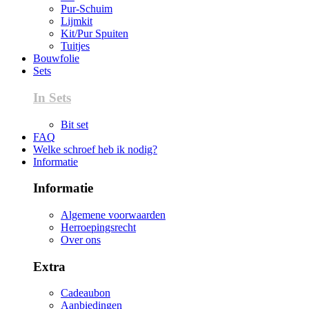
Pur-Schuim
Lijmkit
Kit/Pur Spuiten
Tuitjes
Bouwfolie
Sets
In Sets
Bit set
FAQ
Welke schroef heb ik nodig?
Informatie
Informatie
Algemene voorwaarden
Herroepingsrecht
Over ons
Extra
Cadeaubon
Aanbiedingen