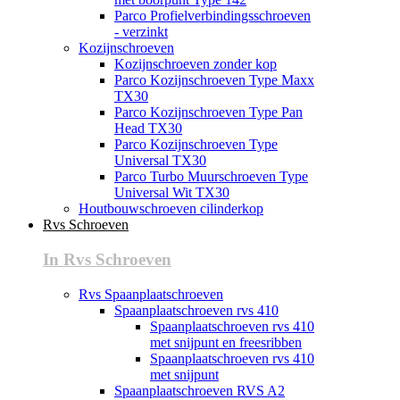
Parco Profielverbindingsschroeven
- verzinkt
Kozijnschroeven
Kozijnschroeven zonder kop
Parco Kozijnschroeven Type Maxx
TX30
Parco Kozijnschroeven Type Pan
Head TX30
Parco Kozijnschroeven Type
Universal TX30
Parco Turbo Muurschroeven Type
Universal Wit TX30
Houtbouwschroeven cilinderkop
Rvs Schroeven
In Rvs Schroeven
Rvs Spaanplaatschroeven
Spaanplaatschroeven rvs 410
Spaanplaatschroeven rvs 410
met snijpunt en freesribben
Spaanplaatschroeven rvs 410
met snijpunt
Spaanplaatschroeven RVS A2