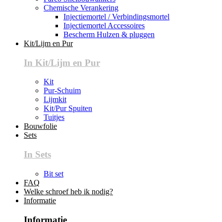
Chemische Verankering
Injectiemortel / Verbindingsmortel
Injectiemortel Accessoires
Bescherm Hulzen & pluggen
Kit/Lijm en Pur
In Kit/Lijm en Pur
Kit
Pur-Schuim
Lijmkit
Kit/Pur Spuiten
Tuitjes
Bouwfolie
Sets
In Sets
Bit set
FAQ
Welke schroef heb ik nodig?
Informatie
Informatie