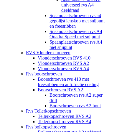
universeel rvs A4
deeldraad
Spaanplaatschroeven rvs a4
gepolijst lenskop met snijpunt
en freesribben
Spaanplaatschroeven rvs A4
Quadra Speed met snijpunt
Spaanplaatschroeven rvs A4
met snijpunt
RVS Vlonderschroeven
Vlonderschroeven RVS 410
Vlonderschroeven RVS A2
Vlonderschroeven RVS A4
Rvs boorschroeven
Boorschroeven rvs 410 met
freesribben en anti-frictie coating
Boorschroeven RVS A2
Boorschroeven rvs A2 super
drill
Boorschroeven rvs A2 hout
Rvs Tellerkopschroeven
Tellerkopschroeven RVS A2
Tellerkopschroeven RVS A4
Rvs bolkopschroeven