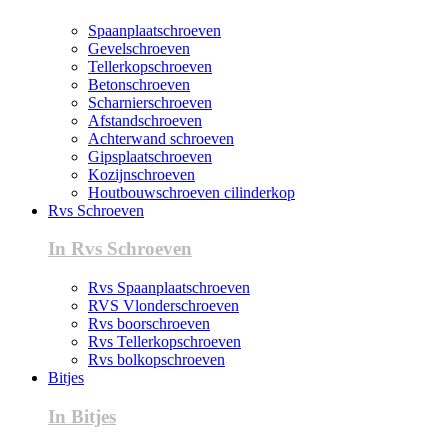
Spaanplaatschroeven
Gevelschroeven
Tellerkopschroeven
Betonschroeven
Scharnierschroeven
Afstandschroeven
Achterwand schroeven
Gipsplaatschroeven
Kozijnschroeven
Houtbouwschroeven cilinderkop
Rvs Schroeven
In Rvs Schroeven
Rvs Spaanplaatschroeven
RVS Vlonderschroeven
Rvs boorschroeven
Rvs Tellerkopschroeven
Rvs bolkopschroeven
Bitjes
In Bitjes