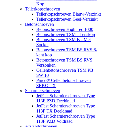
Kop
Tellerkopschroeven
Tellerkopschroeven Blauw-Verzinkt
Tellerkopschroeven Geel-Verzinkt
Betonschroeven
Betonschroeven High Tec 1000
Betonschroeven TSM - Lenskop
Betonschroeven TSM B - Met
Socket
Betonschroeven TSM BS RVS 6-
kant kop
Betonschroeven TSM BS RVS
Verzonken
Cellenbetonschroeven TSM PB
SW 10
Parco® Cellenbetonschroeven
SEKO TX
Scharnierschroeven
JetFast Scharnierschroeven Type
113F PZD Deeldraad
JetFast Scharnierschroeven Type
113F TX Deeldraad
JetFast Scharnierschroeven Type
113F PZD Voldraad
Afstandschroeven