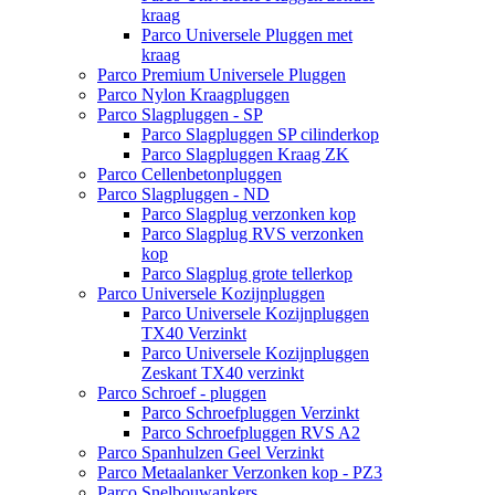
kraag
Parco Universele Pluggen met
kraag
Parco Premium Universele Pluggen
Parco Nylon Kraagpluggen
Parco Slagpluggen - SP
Parco Slagpluggen SP cilinderkop
Parco Slagpluggen Kraag ZK
Parco Cellenbetonpluggen
Parco Slagpluggen - ND
Parco Slagplug verzonken kop
Parco Slagplug RVS verzonken
kop
Parco Slagplug grote tellerkop
Parco Universele Kozijnpluggen
Parco Universele Kozijnpluggen
TX40 Verzinkt
Parco Universele Kozijnpluggen
Zeskant TX40 verzinkt
Parco Schroef - pluggen
Parco Schroefpluggen Verzinkt
Parco Schroefpluggen RVS A2
Parco Spanhulzen Geel Verzinkt
Parco Metaalanker Verzonken kop - PZ3
Parco Snelbouwankers