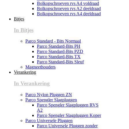
Bolkopschroeven rvs A4 voldraad
Bolkopschroeven rvs A2 deeldraad
Bolkopschroeven rvs A4 deeldraad
Bitjes
In Bitjes
Parco Standard - Bits Normaal
Parco Standard-Bits PH
Parco Standard-Bits PZD
Parco Standard-Bits TX
Parco Standard-Bits Sleuf
Magneethouders
Verankering
In Verankering
Parco Nylon Pluggen ZN
Parco Spengler Slagpluggen
Parco Spengler Slagpluggen RVS
A2
Parco Spengler Slagpluggen Koper
Parco Universele Pluggen
Parco Universele Pluggen zonder