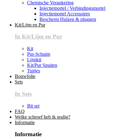
Chemische Verankering
Injectiemortel / Verbindingsmortel
Injectiemortel Accessoires
Bescherm Hulzen & pluggen
Kit/Lijm en Pur
In Kit/Lijm en Pur
Kit
Pur-Schuim
Lijmkit
Kit/Pur Spuiten
Tuitjes
Bouwfolie
Sets
In Sets
Bit set
FAQ
Welke schroef heb ik nodig?
Informatie
Informatie