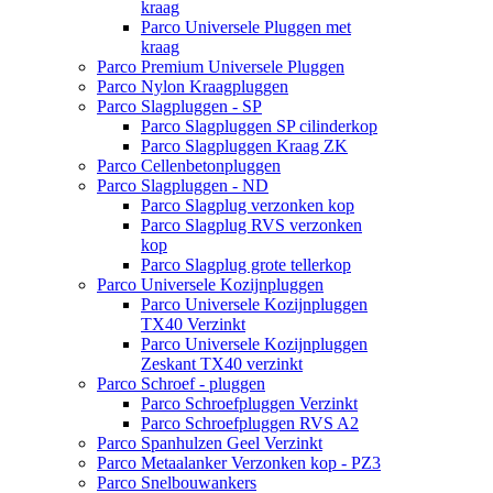
kraag
Parco Universele Pluggen met
kraag
Parco Premium Universele Pluggen
Parco Nylon Kraagpluggen
Parco Slagpluggen - SP
Parco Slagpluggen SP cilinderkop
Parco Slagpluggen Kraag ZK
Parco Cellenbetonpluggen
Parco Slagpluggen - ND
Parco Slagplug verzonken kop
Parco Slagplug RVS verzonken
kop
Parco Slagplug grote tellerkop
Parco Universele Kozijnpluggen
Parco Universele Kozijnpluggen
TX40 Verzinkt
Parco Universele Kozijnpluggen
Zeskant TX40 verzinkt
Parco Schroef - pluggen
Parco Schroefpluggen Verzinkt
Parco Schroefpluggen RVS A2
Parco Spanhulzen Geel Verzinkt
Parco Metaalanker Verzonken kop - PZ3
Parco Snelbouwankers