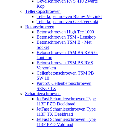
Gevelschroeven RVS 410 Zwarte
Kop
Tellerkopschroeven
Tellerkopschroeven Blauw-Verzinkt
Tellerkopschroeven Geel-Verzinkt
Betonschroeven
Betonschroeven High Tec 1000
Betonschroeven TSM - Lenskop
Betonschroeven TSM B - Met
Socket
Betonschroeven TSM BS RVS 6-
kant kop
Betonschroeven TSM BS RVS
Verzonken
Cellenbetonschroeven TSM PB
SW 10
Parco® Cellenbetonschroeven
SEKO TX
Scharnierschroeven
JetFast Scharnierschroeven Type
113F PZD Deeldraad
JetFast Scharnierschroeven Type
113F TX Deeldraad
JetFast Scharnierschroeven Type
113F PZD Voldraad