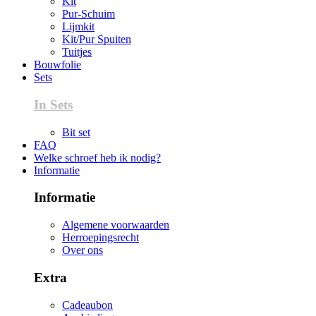
Kit
Pur-Schuim
Lijmkit
Kit/Pur Spuiten
Tuitjes
Bouwfolie
Sets
In Sets
Bit set
FAQ
Welke schroef heb ik nodig?
Informatie
Informatie
Algemene voorwaarden
Herroepingsrecht
Over ons
Extra
Cadeaubon