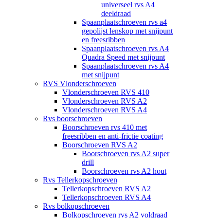
universeel rvs A4
deeldraad
Spaanplaatschroeven rvs a4
gepolijst lenskop met snijpunt
en freesribben
Spaanplaatschroeven rvs A4
Quadra Speed met snijpunt
Spaanplaatschroeven rvs A4
met snijpunt
RVS Vlonderschroeven
Vlonderschroeven RVS 410
Vlonderschroeven RVS A2
Vlonderschroeven RVS A4
Rvs boorschroeven
Boorschroeven rvs 410 met
freesribben en anti-frictie coating
Boorschroeven RVS A2
Boorschroeven rvs A2 super
drill
Boorschroeven rvs A2 hout
Rvs Tellerkopschroeven
Tellerkopschroeven RVS A2
Tellerkopschroeven RVS A4
Rvs bolkopschroeven
Bolkopschroeven rvs A2 voldraad