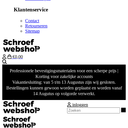
Klantenservice
Contact
Retourneren
Sitemap
€0,00
Zoeken
Professionele bevestigingsmaterialen voor een scherpe prijs |
Korting voor zakelijke accounts
Vakantiesluiting: van 5 t/m 13 Augustus zijn wij gesloten.
Bestellingen kunnen gewoon worden geplaatst en worden vanaf
14 Augutus op volgorde verwerkt.
inloggen
Z