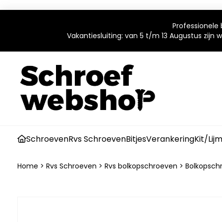
Professionele 
Vakantiesluiting: van 5 t/m 13 Augustus zijn
Schroeven
Rvs Schroeven
Bitjes
Verankering
Kit/Lij
Home
>
Rvs Schroeven
>
Rvs bolkopschroeven
>
Bolkopschr