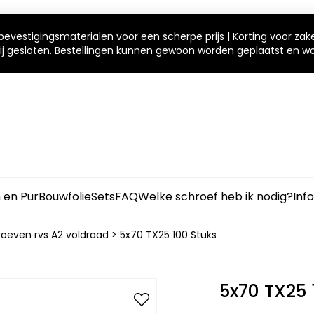
bevestigingsmaterialen voor een scherpe prijs | Korting voor zak
 wij gesloten. Bestellingen kunnen gewoon worden geplaatst en 
m en Pur
Bouwfolie
Sets
FAQ
Welke schroef heb ik nodig?
Inf
oeven rvs A2 voldraad
>
5x70 TX25 100 Stuks
5x70 TX25 