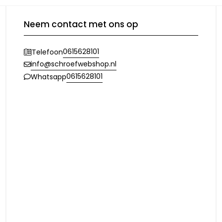
Neem contact met ons op
0615628101
Telefoon
info@schroefwebshop.nl
0615628101
Whatsapp