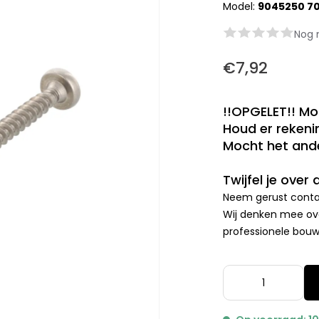
Model:
9045250 7
Nog 
€7,92
!!OPGELET!! Mo
Houd er rekenin
Mocht het ande
Twijfel je over
Neem gerust contac
Wij denken mee ove
professionele bouwp