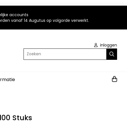
elijke accounts
worden vanaf 14 Augutus op volgorde verwerkt.
inloggen
Zoeken
ormatie
100 Stuks