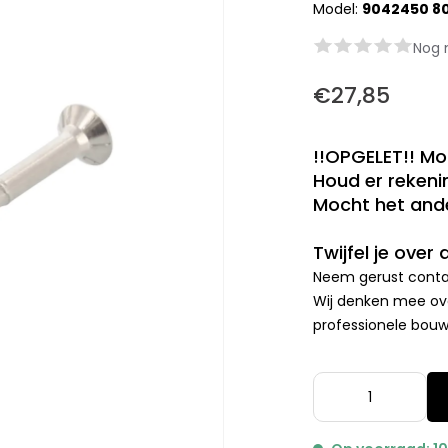
Model:
9042450 8
Nog 
€27,85
!!OPGELET!! Mo
Houd er rekenin
Mocht het ande
Twijfel je over
Neem gerust contac
Wij denken mee ove
professionele bouwp