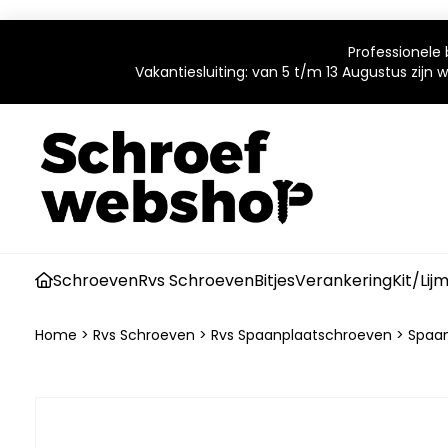
Professionele 
Vakantiesluiting: van 5 t/m 13 Augustus zijn
Schroeven
Rvs Schroeven
Bitjes
Verankering
Kit/Lij
Home
>
Rvs Schroeven
>
Rvs Spaanplaatschroeven
>
Spaan