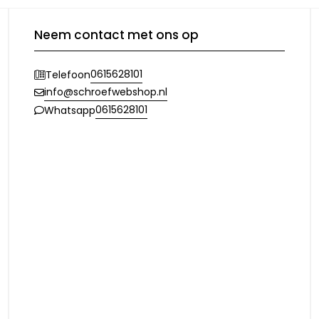
Neem contact met ons op
0615628101
Telefoon
info@schroefwebshop.nl
0615628101
Whatsapp