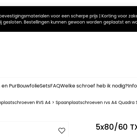
bevestigingsmaterialen voor een scherpe prijs | Korting voor zak
 wij gesloten. Bestellingen kunnen gewoon worden geplaatst en 
m en Pur
Bouwfolie
Sets
FAQ
Welke schroef heb ik nodig?
Inf
plaatschroeven RVS A4
>
Spaanplaatschroeven rvs A4 Quadra 
5x80/60 T