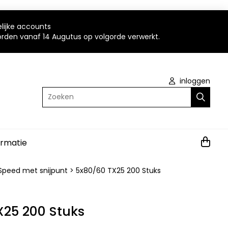
elijke accounts
worden vanaf 14 Augutus op volgorde verwerkt.
inloggen
Zoeken
ormatie
Speed met snijpunt
>
5x80/60 TX25 200 Stuks
X25 200 Stuks