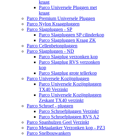
kraag
Parco Universele Pluggen met
kraag
Parco Premium Universele Pluggen
Parco Nylon Kraagpluggen
Parco Slagpluggen - SP
Parco Slagpluggen SP cilinderkop
Parco Slagpluggen Kraag ZK
Parco Cellenbetonpluggen
Parco Slagpluggen - ND
Parco Slagplug verzonken kop
Parco Slagplug RVS verzonken
kop
Parco Slagplug grote tellerkop
Parco Universele Kozijnpluggen
Parco Universele Kozijnpluggen
TX40 Verzinkt
Parco Universele Kozijnpluggen
Zeskant TX40 verzinkt
Parco Schroef - pluggen
Parco Schroefpluggen Verzinkt
Parco Schroefpluggen RVS A2
Parco Spanhulzen Geel Verzinkt
Parco Metaalanker Verzonken kop - PZ3
Parco Snelbouwankers