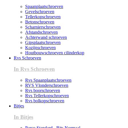
Spaanplaatschroeven
Gevelschroeven
Tellerkopschroeven
Betonschroeven
Scharnierschroeven
Afstandschroeven
Achterwand schroeven
Gipsplaatschroeven
Kozijnschroeven
Houtbouwschroeven cilinderkop
Rvs Schroeven
In Rvs Schroeven
Rvs Spaanplaatschroeven
RVS Vlonderschroeven
Rvs boorschroeven
Rvs Tellerkopschroeven
Rvs bolkopschroeven
Bitjes
In Bitjes
Parco Standard - Bits Normaal