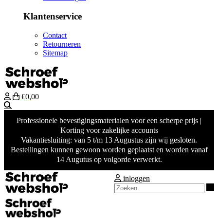
Klantenservice
Contact
Retourneren
Sitemap
€0,00
Zoeken
Professionele bevestigingsmaterialen voor een scherpe prijs |
Korting voor zakelijke accounts
Vakantiesluiting: van 5 t/m 13 Augustus zijn wij gesloten.
Bestellingen kunnen gewoon worden geplaatst en worden vanaf
14 Augutus op volgorde verwerkt.
inloggen
Z