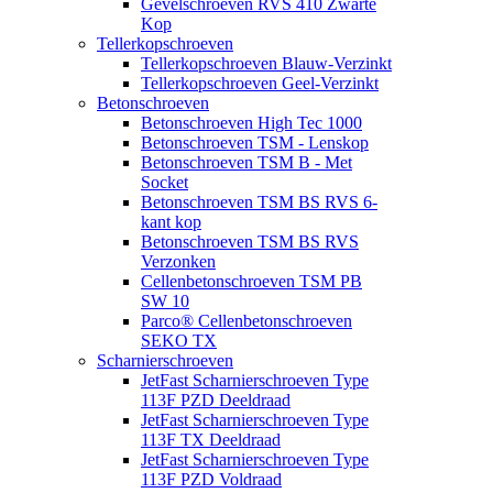
Gevelschroeven RVS 410 Zwarte
Kop
Tellerkopschroeven
Tellerkopschroeven Blauw-Verzinkt
Tellerkopschroeven Geel-Verzinkt
Betonschroeven
Betonschroeven High Tec 1000
Betonschroeven TSM - Lenskop
Betonschroeven TSM B - Met
Socket
Betonschroeven TSM BS RVS 6-
kant kop
Betonschroeven TSM BS RVS
Verzonken
Cellenbetonschroeven TSM PB
SW 10
Parco® Cellenbetonschroeven
SEKO TX
Scharnierschroeven
JetFast Scharnierschroeven Type
113F PZD Deeldraad
JetFast Scharnierschroeven Type
113F TX Deeldraad
JetFast Scharnierschroeven Type
113F PZD Voldraad