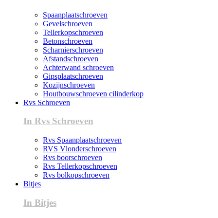
Spaanplaatschroeven
Gevelschroeven
Tellerkopschroeven
Betonschroeven
Scharnierschroeven
Afstandschroeven
Achterwand schroeven
Gipsplaatschroeven
Kozijnschroeven
Houtbouwschroeven cilinderkop
Rvs Schroeven
In Rvs Schroeven
Rvs Spaanplaatschroeven
RVS Vlonderschroeven
Rvs boorschroeven
Rvs Tellerkopschroeven
Rvs bolkopschroeven
Bitjes
In Bitjes