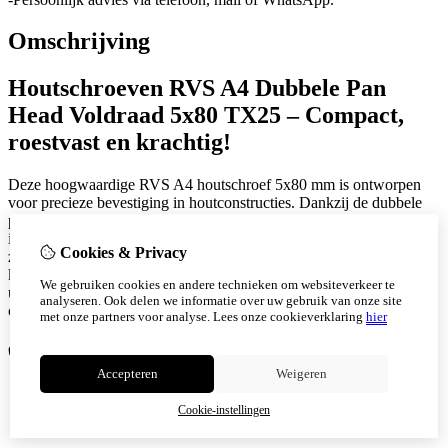
Omschrijving
Houtschroeven RVS A4 Dubbele Pan
Head Voldraad 5x80 TX25 – Compact,
roestvast en krachtig!
Deze hoogwaardige RVS A4 houtschroef 5x80 mm is ontworpen
voor precieze bevestiging in houtconstructies. Dankzij de dubbele
pan head en het voldraadontwerp biedt deze schroef een sterke grip
in diverse houtsoorten – zelfs in hardhout. De TX25 aandrijving
Cookies & Privacy
zorgt voor een stevige, wiebelvrije verwerking met optimale
krachtoverbrenging. Door het roestvaste A4 staal is deze schroef
We gebruiken cookies en andere technieken om websiteverkeer te
uitermate geschikt voor buitentoepassingen, zelfs in vochtige of
analyseren. Ook delen we informatie over uw gebruik van onze site
corrosieve omgevingen.
met onze partners voor analyse.
Lees onze cookieverklaring
hier
✅
Voordelen:
Accepteren
Weigeren
Geen voorboren nodig in de meeste houtsoorten
Dubbele pan head voor vlakke en nette afwerking
Cookie-instellingen
RVS A4 voor maximale corrosiebestendigheid