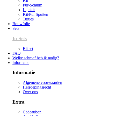
Kit
Pur-Schuim
Lijmkit
Kit/Pur Spuiten
Tuitjes
Bouwfolie
Sets
In Sets
Bit set
FAQ
Welke schroef heb ik nodig?
Informatie
Informatie
Algemene voorwaarden
Herroepingsrecht
Over ons
Extra
Cadeaubon