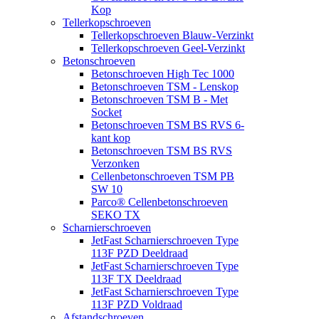
Kop
Tellerkopschroeven
Tellerkopschroeven Blauw-Verzinkt
Tellerkopschroeven Geel-Verzinkt
Betonschroeven
Betonschroeven High Tec 1000
Betonschroeven TSM - Lenskop
Betonschroeven TSM B - Met
Socket
Betonschroeven TSM BS RVS 6-
kant kop
Betonschroeven TSM BS RVS
Verzonken
Cellenbetonschroeven TSM PB
SW 10
Parco® Cellenbetonschroeven
SEKO TX
Scharnierschroeven
JetFast Scharnierschroeven Type
113F PZD Deeldraad
JetFast Scharnierschroeven Type
113F TX Deeldraad
JetFast Scharnierschroeven Type
113F PZD Voldraad
Afstandschroeven