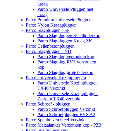
kraag
Parco Universele Pluggen met
kraag
Parco Premium Universele Pluggen
Parco Nylon Kraagpluggen
Parco Slagpluggen - SP
Parco Slagpluggen SP cilinderkop
Parco Slagpluggen Kraag ZK
Parco Cellenbetonpluggen
Parco Slagpluggen - ND
Parco Slagplug verzonken kop
Parco Slagplug RVS verzonken
kop
Parco Slagplug grote tellerkop
Parco Universele Kozijnpluggen
Parco Universele Kozijnpluggen
TX40 Verzinkt
Parco Universele Kozijnpluggen
Zeskant TX40 verzinkt
Parco Schroef - pluggen
Parco Schroefpluggen Verzinkt
Parco Schroefpluggen RVS A2
Parco Spanhulzen Geel Verzinkt
Parco Metaalanker Verzonken kop - PZ3
Parco Snelbouwankers