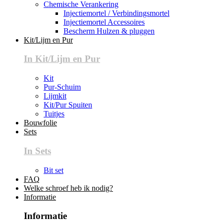
Chemische Verankering
Injectiemortel / Verbindingsmortel
Injectiemortel Accessoires
Bescherm Hulzen & pluggen
Kit/Lijm en Pur
In Kit/Lijm en Pur
Kit
Pur-Schuim
Lijmkit
Kit/Pur Spuiten
Tuitjes
Bouwfolie
Sets
In Sets
Bit set
FAQ
Welke schroef heb ik nodig?
Informatie
Informatie