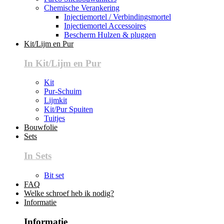
Chemische Verankering
Injectiemortel / Verbindingsmortel
Injectiemortel Accessoires
Bescherm Hulzen & pluggen
Kit/Lijm en Pur
In Kit/Lijm en Pur
Kit
Pur-Schuim
Lijmkit
Kit/Pur Spuiten
Tuitjes
Bouwfolie
Sets
In Sets
Bit set
FAQ
Welke schroef heb ik nodig?
Informatie
Informatie