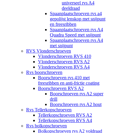
universeel rvs A4
deeldraad
Spaanplaatschroeven rvs a4
gepolijst lenskop met snijpunt
en freesribben
Spaanplaatschroeven rvs A4
Quadra Speed met snijpunt
Spaanplaatschroeven rvs A4
met snijpunt
RVS Vlonderschroeven
Vlonderschroeven RVS 410
Vlonderschroeven RVS A2
Vlonderschroeven RVS A4
Rvs boorschroeven
Boorschroeven rvs 410 met
freesribben en anti-frictie coating
Boorschroeven RVS A2
Boorschroeven rvs A2 super
drill
Boorschroeven rvs A2 hout
Rvs Tellerkopschroeven
Tellerkopschroeven RVS A2
Tellerkopschroeven RVS A4
Rvs bolkopschroeven
Bolkopschroeven rvs A2 voldraad