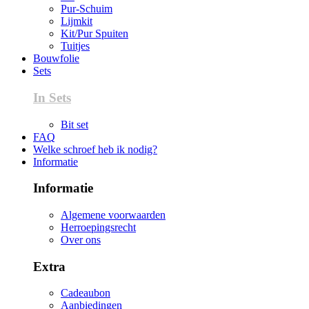
Pur-Schuim
Lijmkit
Kit/Pur Spuiten
Tuitjes
Bouwfolie
Sets
In Sets
Bit set
FAQ
Welke schroef heb ik nodig?
Informatie
Informatie
Algemene voorwaarden
Herroepingsrecht
Over ons
Extra
Cadeaubon
Aanbiedingen