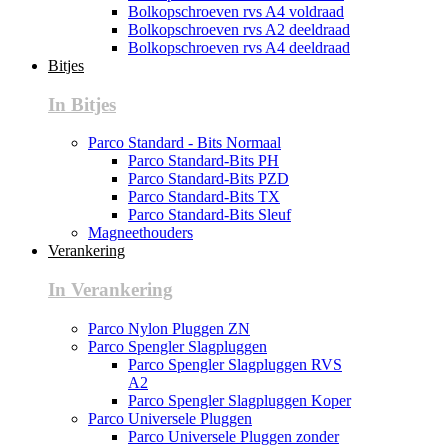
Bolkopschroeven rvs A4 voldraad
Bolkopschroeven rvs A2 deeldraad
Bolkopschroeven rvs A4 deeldraad
Bitjes
In Bitjes
Parco Standard - Bits Normaal
Parco Standard-Bits PH
Parco Standard-Bits PZD
Parco Standard-Bits TX
Parco Standard-Bits Sleuf
Magneethouders
Verankering
In Verankering
Parco Nylon Pluggen ZN
Parco Spengler Slagpluggen
Parco Spengler Slagpluggen RVS
A2
Parco Spengler Slagpluggen Koper
Parco Universele Pluggen
Parco Universele Pluggen zonder