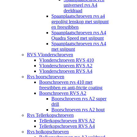
universeel rvs A4
deeldraad
Spaanplaatschroeven rvs a4
gepolijst lenskop met snijpunt
en freesribben
Spaanplaatschroeven rvs A4
Quadra Speed met snijpunt
Spaanplaatschroeven rvs A4
met snijpunt
RVS Vlonderschroeven
Vlonderschroeven RVS 410
Vlonderschroeven RVS A2
Vlonderschroeven RVS A4
Rvs boorschroeven
Boorschroeven rvs 410 met
freesribben en anti-frictie coating
Boorschroeven RVS A2
Boorschroeven rvs A2 super
drill
Boorschroeven rvs A2 hout
Rvs Tellerkopschroeven
Tellerkopschroeven RVS A2
Tellerkopschroeven RVS A4
Rvs bolkopschroeven