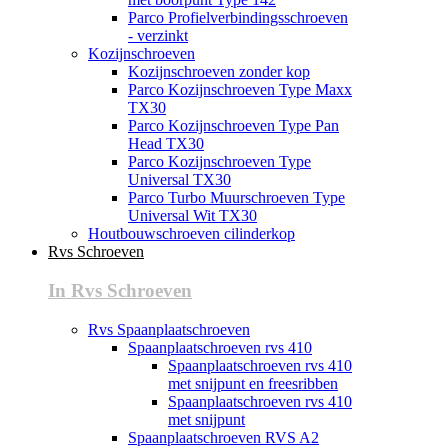
Parco Profielverbindingsschroeven
- verzinkt
Kozijnschroeven
Kozijnschroeven zonder kop
Parco Kozijnschroeven Type Maxx
TX30
Parco Kozijnschroeven Type Pan
Head TX30
Parco Kozijnschroeven Type
Universal TX30
Parco Turbo Muurschroeven Type
Universal Wit TX30
Houtbouwschroeven cilinderkop
Rvs Schroeven
In Rvs Schroeven
Rvs Spaanplaatschroeven
Spaanplaatschroeven rvs 410
Spaanplaatschroeven rvs 410
met snijpunt en freesribben
Spaanplaatschroeven rvs 410
met snijpunt
Spaanplaatschroeven RVS A2