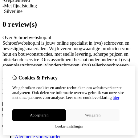
-Gepatenteerd
-Met fijnafstelling
-Silverline
0 review(s)
Over Schroefwebshop.nl
Schroefwebshop.nl is jouw online specialist in (rvs) schroeven en
bevestigingsmaterialen. Wij leveren hoogwaardige producten voor
hout en bouwconstructies, met snelle levering, scherpe prijzen en
uitstekende service. Ons assortiment bestaat onder andere uit (rvs)
spaanplaatschroeven, vlonderschroeven, (rvs) tellerkopschroeven
voor hout, beton en gevel. Alle producten zijn zorgvuldig
geselecteerd en geschikt voor professioneel gebruik. Bij ons staat
Cookies & Privacy
kwaliteit en klanttevredenheid centraal. Snel geleverd. Eerlijk
geprijsd. Betrouwbaar bevestigd. KVK: 94053340 Snijderstraat 2a
We gebruiken cookies en andere technieken om websiteverkeer te
analyseren. Ook delen we informatie over uw gebruik van onze site
4255HS Nieuwendijk
met onze partners voor analyse.
Lees onze cookieverklaring
hier
Neem contact met ons op
Telefoon
0615628101
info@schroefwebshop.nl
Whatsapp
0615628101
Accepteren
Weigeren
Instagram
Informatie
Cookie-instellingen
Algemene voorwaarden