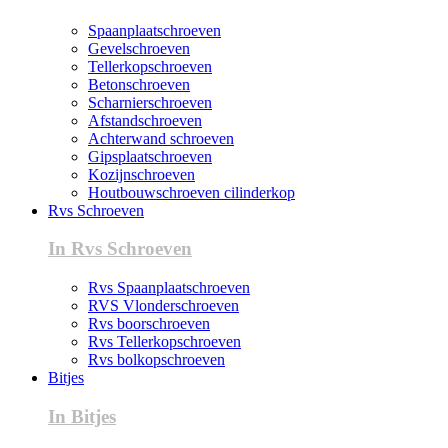
Spaanplaatschroeven
Gevelschroeven
Tellerkopschroeven
Betonschroeven
Scharnierschroeven
Afstandschroeven
Achterwand schroeven
Gipsplaatschroeven
Kozijnschroeven
Houtbouwschroeven cilinderkop
Rvs Schroeven
In Rvs Schroeven
Rvs Spaanplaatschroeven
RVS Vlonderschroeven
Rvs boorschroeven
Rvs Tellerkopschroeven
Rvs bolkopschroeven
Bitjes
In Bitjes