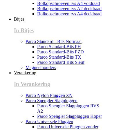
Bolkopschroeven rvs A4 voldraad
Bolkopschroeven rvs A2 deeldraad
Bolkopschroeven rvs A4 deeldraad
Bitjes
In Bitjes
Parco Standard - Bits Normaal
Parco Standard-Bits PH
Parco Standard-Bits PZD
Parco Standard-Bits TX
Parco Standard-Bits Sleuf
Magneethouders
Verankering
In Verankering
Parco Nylon Pluggen ZN
Parco Spengler Slagpluggen
Parco Spengler Slagpluggen RVS
A2
Parco Spengler Slagpluggen Koper
Parco Universele Pluggen
Parco Universele Pluggen zonder