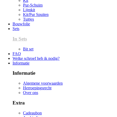
Kit
Pur-Schuim
Lijmkit
Kit/Pur Spuiten
Tuitjes
Bouwfolie
Sets
In Sets
Bit set
FAQ
Welke schroef heb ik nodig?
Informatie
Informatie
Algemene voorwaarden
Herroepingsrecht
Over ons
Extra
Cadeaubon