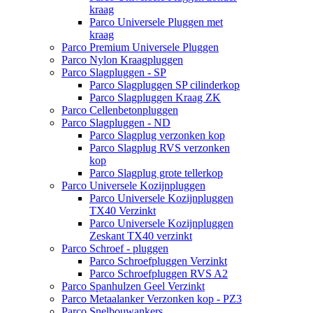
kraag
Parco Universele Pluggen met
kraag
Parco Premium Universele Pluggen
Parco Nylon Kraagpluggen
Parco Slagpluggen - SP
Parco Slagpluggen SP cilinderkop
Parco Slagpluggen Kraag ZK
Parco Cellenbetonpluggen
Parco Slagpluggen - ND
Parco Slagplug verzonken kop
Parco Slagplug RVS verzonken
kop
Parco Slagplug grote tellerkop
Parco Universele Kozijnpluggen
Parco Universele Kozijnpluggen
TX40 Verzinkt
Parco Universele Kozijnpluggen
Zeskant TX40 verzinkt
Parco Schroef - pluggen
Parco Schroefpluggen Verzinkt
Parco Schroefpluggen RVS A2
Parco Spanhulzen Geel Verzinkt
Parco Metaalanker Verzonken kop - PZ3
Parco Snelbouwankers