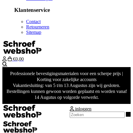
Klantenservice
Contact
Retourneren
Sitemap
€0,00
Zoeken
Professionele bevestigingsmaterialen voor een scherpe prijs |
Korting voor zakelijke accounts
Vakantiesluiting: van 5 t/m 13 Augustus zijn wij gesloten.
Bestellingen kunnen gewoon worden geplaatst en worden vanaf
14 Augutus op volgorde verwerkt.
inloggen
Z