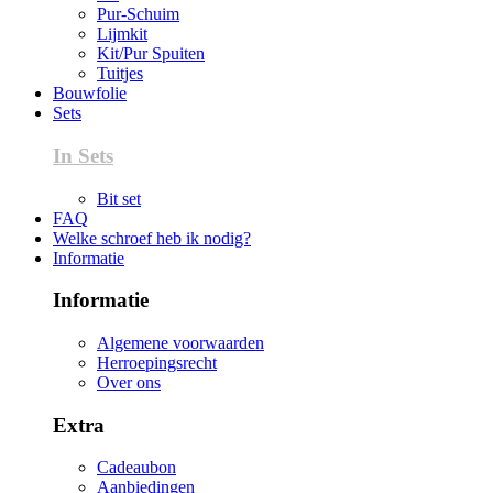
Pur-Schuim
Lijmkit
Kit/Pur Spuiten
Tuitjes
Bouwfolie
Sets
In Sets
Bit set
FAQ
Welke schroef heb ik nodig?
Informatie
Informatie
Algemene voorwaarden
Herroepingsrecht
Over ons
Extra
Cadeaubon
Aanbiedingen