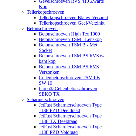
Gevelschroeven RVS 410 Zwarte
Kop
Tellerkopschroeven
Tellerkopschroeven Blauw-Verzinkt
Tellerkopschroeven Geel-Verzinkt
Betonschroeven
Betonschroeven High Tec 1000
Betonschroeven TSM - Lenskop
Betonschroeven TSM B - Met
Socket
Betonschroeven TSM BS RVS 6-
kant kop
Betonschroeven TSM BS RVS
Verzonken
Cellenbetonschroeven TSM PB
SW 10
Parco® Cellenbetonschroeven
SEKO TX
Scharnierschroeven
JetFast Scharnierschroeven Type
113F PZD Deeldraad
JetFast Scharnierschroeven Type
113F TX Deeldraad
JetFast Scharnierschroeven Type
113F PZD Voldraad