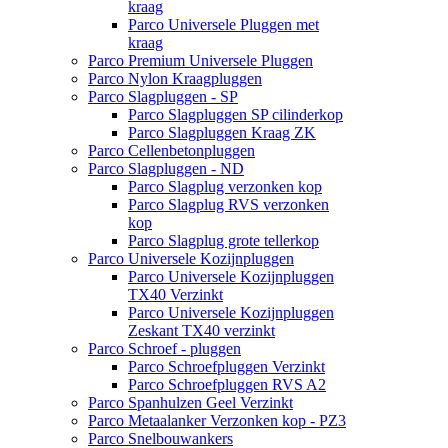
kraag
Parco Universele Pluggen met
kraag
Parco Premium Universele Pluggen
Parco Nylon Kraagpluggen
Parco Slagpluggen - SP
Parco Slagpluggen SP cilinderkop
Parco Slagpluggen Kraag ZK
Parco Cellenbetonpluggen
Parco Slagpluggen - ND
Parco Slagplug verzonken kop
Parco Slagplug RVS verzonken
kop
Parco Slagplug grote tellerkop
Parco Universele Kozijnpluggen
Parco Universele Kozijnpluggen
TX40 Verzinkt
Parco Universele Kozijnpluggen
Zeskant TX40 verzinkt
Parco Schroef - pluggen
Parco Schroefpluggen Verzinkt
Parco Schroefpluggen RVS A2
Parco Spanhulzen Geel Verzinkt
Parco Metaalanker Verzonken kop - PZ3
Parco Snelbouwankers