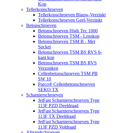
Kop
Tellerkopschroeven
Tellerkopschroeven Blauw-Verzinkt
Tellerkopschroeven Geel-Verzinkt
Betonschroeven
Betonschroeven High Tec 1000
Betonschroeven TSM - Lenskop
Betonschroeven TSM B - Met
Socket
Betonschroeven TSM BS RVS 6-
kant kop
Betonschroeven TSM BS RVS
Verzonken
Cellenbetonschroeven TSM PB
SW 10
Parco® Cellenbetonschroeven
SEKO TX
Scharnierschroeven
JetFast Scharnierschroeven Type
113F PZD Deeldraad
JetFast Scharnierschroeven Type
113F TX Deeldraad
JetFast Scharnierschroeven Type
113F PZD Voldraad
Afstandschroeven