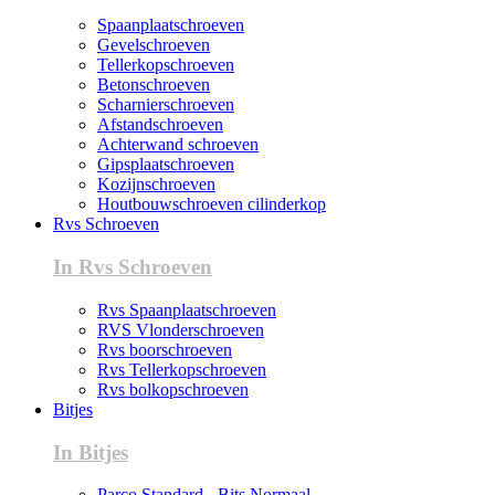
Spaanplaatschroeven
Gevelschroeven
Tellerkopschroeven
Betonschroeven
Scharnierschroeven
Afstandschroeven
Achterwand schroeven
Gipsplaatschroeven
Kozijnschroeven
Houtbouwschroeven cilinderkop
Rvs Schroeven
In Rvs Schroeven
Rvs Spaanplaatschroeven
RVS Vlonderschroeven
Rvs boorschroeven
Rvs Tellerkopschroeven
Rvs bolkopschroeven
Bitjes
In Bitjes
Parco Standard - Bits Normaal