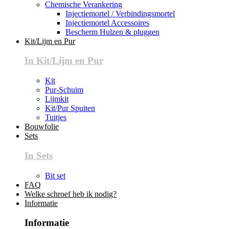
Chemische Verankering
Injectiemortel / Verbindingsmortel
Injectiemortel Accessoires
Bescherm Hulzen & pluggen
Kit/Lijm en Pur
In Kit/Lijm en Pur
Kit
Pur-Schuim
Lijmkit
Kit/Pur Spuiten
Tuitjes
Bouwfolie
Sets
In Sets
Bit set
FAQ
Welke schroef heb ik nodig?
Informatie
Informatie