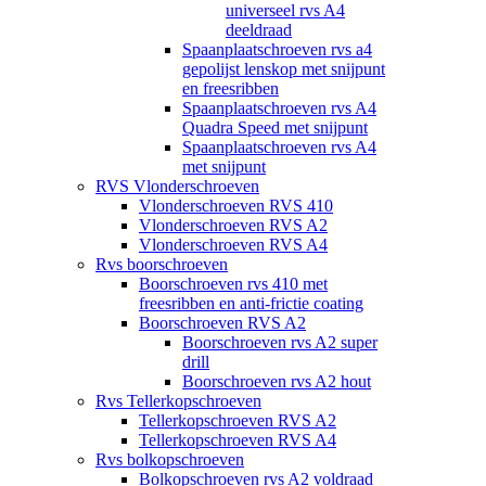
universeel rvs A4
deeldraad
Spaanplaatschroeven rvs a4
gepolijst lenskop met snijpunt
en freesribben
Spaanplaatschroeven rvs A4
Quadra Speed met snijpunt
Spaanplaatschroeven rvs A4
met snijpunt
RVS Vlonderschroeven
Vlonderschroeven RVS 410
Vlonderschroeven RVS A2
Vlonderschroeven RVS A4
Rvs boorschroeven
Boorschroeven rvs 410 met
freesribben en anti-frictie coating
Boorschroeven RVS A2
Boorschroeven rvs A2 super
drill
Boorschroeven rvs A2 hout
Rvs Tellerkopschroeven
Tellerkopschroeven RVS A2
Tellerkopschroeven RVS A4
Rvs bolkopschroeven
Bolkopschroeven rvs A2 voldraad