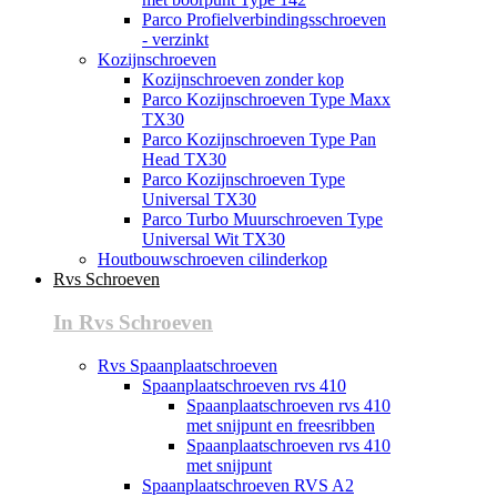
Parco Profielverbindingsschroeven
- verzinkt
Kozijnschroeven
Kozijnschroeven zonder kop
Parco Kozijnschroeven Type Maxx
TX30
Parco Kozijnschroeven Type Pan
Head TX30
Parco Kozijnschroeven Type
Universal TX30
Parco Turbo Muurschroeven Type
Universal Wit TX30
Houtbouwschroeven cilinderkop
Rvs Schroeven
In Rvs Schroeven
Rvs Spaanplaatschroeven
Spaanplaatschroeven rvs 410
Spaanplaatschroeven rvs 410
met snijpunt en freesribben
Spaanplaatschroeven rvs 410
met snijpunt
Spaanplaatschroeven RVS A2