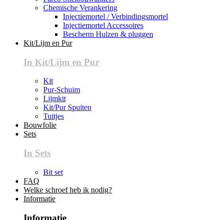
Chemische Verankering
Injectiemortel / Verbindingsmortel
Injectiemortel Accessoires
Bescherm Hulzen & pluggen
Kit/Lijm en Pur
In Kit/Lijm en Pur
Kit
Pur-Schuim
Lijmkit
Kit/Pur Spuiten
Tuitjes
Bouwfolie
Sets
In Sets
Bit set
FAQ
Welke schroef heb ik nodig?
Informatie
Informatie