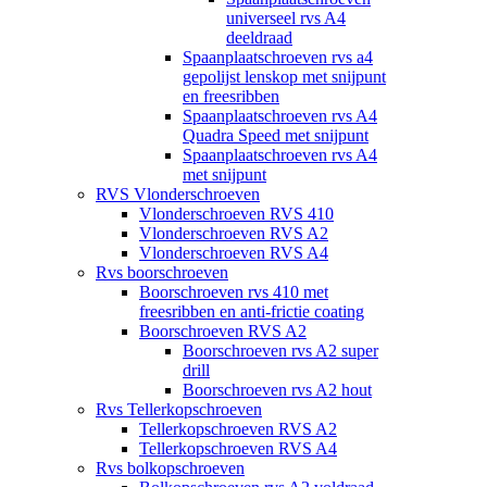
universeel rvs A4
deeldraad
Spaanplaatschroeven rvs a4
gepolijst lenskop met snijpunt
en freesribben
Spaanplaatschroeven rvs A4
Quadra Speed met snijpunt
Spaanplaatschroeven rvs A4
met snijpunt
RVS Vlonderschroeven
Vlonderschroeven RVS 410
Vlonderschroeven RVS A2
Vlonderschroeven RVS A4
Rvs boorschroeven
Boorschroeven rvs 410 met
freesribben en anti-frictie coating
Boorschroeven RVS A2
Boorschroeven rvs A2 super
drill
Boorschroeven rvs A2 hout
Rvs Tellerkopschroeven
Tellerkopschroeven RVS A2
Tellerkopschroeven RVS A4
Rvs bolkopschroeven