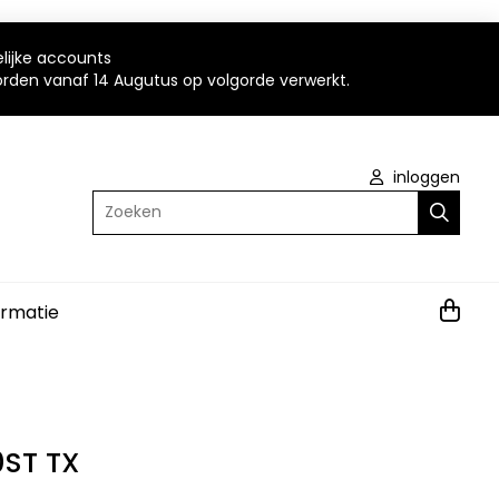
elijke accounts
worden vanaf 14 Augutus op volgorde verwerkt.
inloggen
Zoeken
ormatie
0ST TX