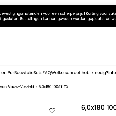
bevestigingsmaterialen voor een scherpe prijs | Korting voor zak
 wij gesloten. Bestellingen kunnen gewoon worden geplaatst en 
m en Pur
Bouwfolie
Sets
FAQ
Welke schroef heb ik nodig?
Inf
ven Blauw-Verzinkt
>
6,0x180 100ST TX
6,0x180 10