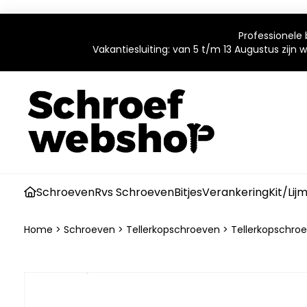
Professionele 
Vakantiesluiting: van 5 t/m 13 Augustus zijn
Schroeven
Rvs Schroeven
Bitjes
Verankering
Kit/Lij
Home
>
Schroeven
>
Tellerkopschroeven
>
Tellerkopschroe