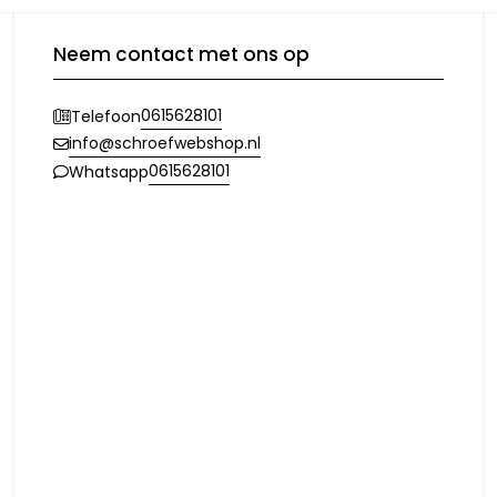
Neem contact met ons op
0615628101
Telefoon
info@schroefwebshop.nl
0615628101
Whatsapp