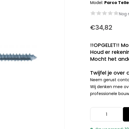
Model:
Parco Tell
Nog 
€34,82
!!OPGELET!! Mo
Houd er rekenin
Mocht het ande
Twijfel je over
Neem gerust contac
Wij denken mee ove
professionele bouwp