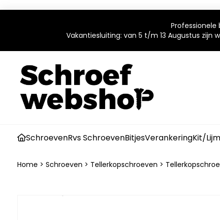
Professionele 
Vakantiesluiting: van 5 t/m 13 Augustus zijn
Schroeven
Rvs Schroeven
Bitjes
Verankering
Kit/Lij
Home
>
Schroeven
>
Tellerkopschroeven
>
Tellerkopschroe