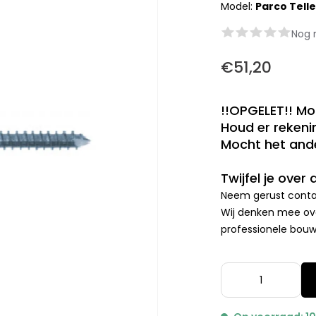
Model:
Parco Tell
Nog 
€51,20
!!OPGELET!! Mo
Houd er rekenin
Mocht het ande
Twijfel je over
Neem gerust contac
Wij denken mee ove
professionele bouwp