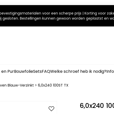
bevestigingsmaterialen voor een scherpe prijs | Korting voor zak
 wij gesloten. Bestellingen kunnen gewoon worden geplaatst en 
m en Pur
Bouwfolie
Sets
FAQ
Welke schroef heb ik nodig?
Inf
ven Blauw-Verzinkt
>
6,0x240 100ST TX
6,0x240 10