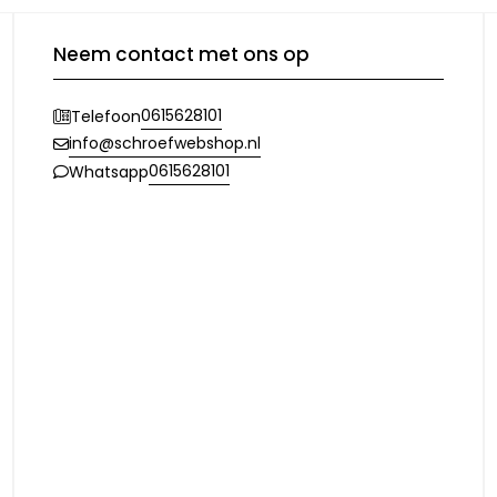
Neem contact met ons op
0615628101
Telefoon
info@schroefwebshop.nl
0615628101
Whatsapp