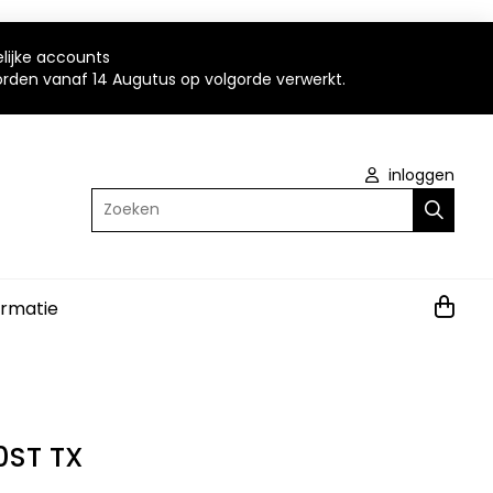
elijke accounts
worden vanaf 14 Augutus op volgorde verwerkt.
inloggen
Zoeken
ormatie
0ST TX