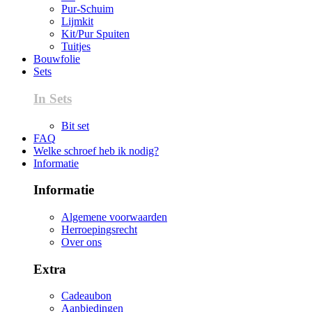
Pur-Schuim
Lijmkit
Kit/Pur Spuiten
Tuitjes
Bouwfolie
Sets
In Sets
Bit set
FAQ
Welke schroef heb ik nodig?
Informatie
Informatie
Algemene voorwaarden
Herroepingsrecht
Over ons
Extra
Cadeaubon
Aanbiedingen