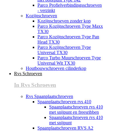
Parco Profielverbindingsschroeven
- verzinkt
Kozijnschroeven
Kozijnschroeven zonder kop
Parco Kozijnschroeven Type Maxx
TX30
Parco Kozijnschroeven Type Pan
Head TX30
Parco Kozijnschroeven Type
Universal TX30
Parco Turbo Muurschroeven Type
Universal Wit TX30
Houtbouwschroeven cilinderkop
Rvs Schroeven
In Rvs Schroeven
Rvs Spaanplaatschroeven
Spaanplaatschroeven rvs 410
Spaanplaatschroeven rvs 410
met snijpunt en freesribben
Spaanplaatschroeven rvs 410
met snijpunt
Spaanplaatschroeven RVS A2