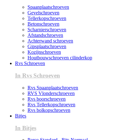
Spaanplaatschroeven
Gevelschroeven
Tellerkopschroeven
Betonschroeven
Scharnierschroeven
Afstandschroeven
Achterwand schroeven
Gipsplaatschroeven
Kozijnschroeven
Houtbouwschroeven cilinderkop
Rvs Schroeven
In Rvs Schroeven
Rvs Spaanplaatschroeven
RVS Vlonderschroeven
Rvs boorschroeven
Rvs Tellerkopschroeven
Rvs bolkopschroeven
Bitjes
In Bitjes
Parco Standard - Bits Normaal