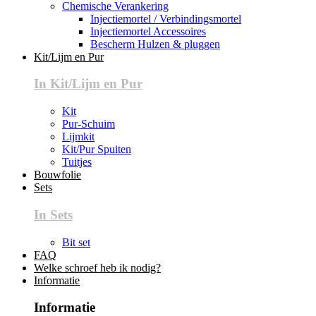
Chemische Verankering
Injectiemortel / Verbindingsmortel
Injectiemortel Accessoires
Bescherm Hulzen & pluggen
Kit/Lijm en Pur
In Kit/Lijm en Pur
Kit
Pur-Schuim
Lijmkit
Kit/Pur Spuiten
Tuitjes
Bouwfolie
Sets
In Sets
Bit set
FAQ
Welke schroef heb ik nodig?
Informatie
Informatie