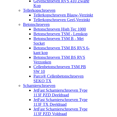
Gevelschroeven RVS 410 Zwarte
Kop
Tellerkopschroeven
Tellerkopschroeven Blauw-Verzinkt
Tellerkopschroeven Geel-Verzinkt
Betonschroeven
Betonschroeven High Tec 1000
Betonschroeven TSM - Lenskop
Betonschroeven TSM B - Met
Socket
Betonschroeven TSM BS RVS 6-
kant kop
Betonschroeven TSM BS RVS
Verzonken
Cellenbetonschroeven TSM PB
SW 10
Parco® Cellenbetonschroeven
SEKO TX
Scharnierschroeven
JetFast Scharnierschroeven Type
113F PZD Deeldraad
JetFast Scharnierschroeven Type
113F TX Deeldraad
JetFast Scharnierschroeven Type
113F PZD Voldraad