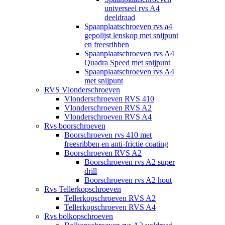
universeel rvs A4
deeldraad
Spaanplaatschroeven rvs a4
gepolijst lenskop met snijpunt
en freesribben
Spaanplaatschroeven rvs A4
Quadra Speed met snijpunt
Spaanplaatschroeven rvs A4
met snijpunt
RVS Vlonderschroeven
Vlonderschroeven RVS 410
Vlonderschroeven RVS A2
Vlonderschroeven RVS A4
Rvs boorschroeven
Boorschroeven rvs 410 met
freesribben en anti-frictie coating
Boorschroeven RVS A2
Boorschroeven rvs A2 super
drill
Boorschroeven rvs A2 hout
Rvs Tellerkopschroeven
Tellerkopschroeven RVS A2
Tellerkopschroeven RVS A4
Rvs bolkopschroeven