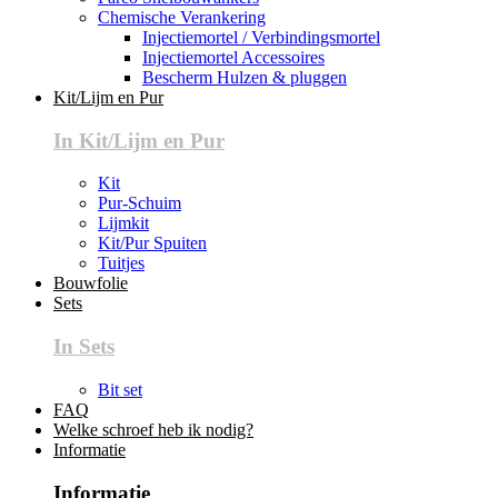
Chemische Verankering
Injectiemortel / Verbindingsmortel
Injectiemortel Accessoires
Bescherm Hulzen & pluggen
Kit/Lijm en Pur
In Kit/Lijm en Pur
Kit
Pur-Schuim
Lijmkit
Kit/Pur Spuiten
Tuitjes
Bouwfolie
Sets
In Sets
Bit set
FAQ
Welke schroef heb ik nodig?
Informatie
Informatie