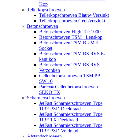
Kop
Tellerkopschroeven
Tellerkopschroeven Blauw-Verzinkt
Tellerkopschroeven Geel-Verzinkt
Betonschroeven
Betonschroeven High Tec 1000
Betonschroeven TSM - Lenskop
Betonschroeven TSM B - Met
Socket
Betonschroeven TSM BS RVS 6-
kant kop
Betonschroeven TSM BS RVS
Verzonken
Cellenbetonschroeven TSM PB
SW 10
Parco® Cellenbetonschroeven
SEKO TX
Scharnierschroeven
JetFast Scharnierschroeven Type
113F PZD Deeldraad
JetFast Scharnierschroeven Type
113F TX Deeldraad
JetFast Scharnierschroeven Type
113F PZD Voldraad
Afstandschroeven