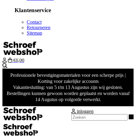
Klantenservice
Contact
Retourneren
Sitemap
€0,00
Zoeken
Professionele bevestigingsmaterialen voor een scherpe prijs |
Korting voor zakelijke accounts
Vakantiesluiting: van 5 t/m 13 Augustus zijn wij gesloten.
Bestellingen kunnen gewoon worden geplaatst en worden vanaf
14 Augutus op volgorde verwerkt.
inloggen
Z