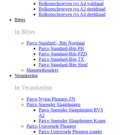
Bolkopschroeven rvs A4 voldraad
Bolkopschroeven rvs A2 deeldraad
Bolkopschroeven rvs A4 deeldraad
Bitjes
In Bitjes
Parco Standard - Bits Normaal
Parco Standard-Bits PH
Parco Standard-Bits PZD
Parco Standard-Bits TX
Parco Standard-Bits Sleuf
Magneethouders
Verankering
In Verankering
Parco Nylon Pluggen ZN
Parco Spengler Slagpluggen
Parco Spengler Slagpluggen RVS
A2
Parco Spengler Slagpluggen Koper
Parco Universele Pluggen
Parco Universele Pluggen zonder