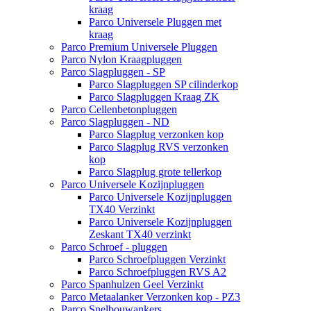
kraag
Parco Universele Pluggen met
kraag
Parco Premium Universele Pluggen
Parco Nylon Kraagpluggen
Parco Slagpluggen - SP
Parco Slagpluggen SP cilinderkop
Parco Slagpluggen Kraag ZK
Parco Cellenbetonpluggen
Parco Slagpluggen - ND
Parco Slagplug verzonken kop
Parco Slagplug RVS verzonken
kop
Parco Slagplug grote tellerkop
Parco Universele Kozijnpluggen
Parco Universele Kozijnpluggen
TX40 Verzinkt
Parco Universele Kozijnpluggen
Zeskant TX40 verzinkt
Parco Schroef - pluggen
Parco Schroefpluggen Verzinkt
Parco Schroefpluggen RVS A2
Parco Spanhulzen Geel Verzinkt
Parco Metaalanker Verzonken kop - PZ3
Parco Snelbouwankers