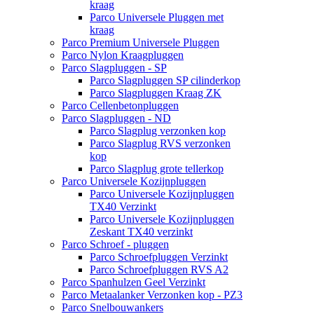
kraag
Parco Universele Pluggen met
kraag
Parco Premium Universele Pluggen
Parco Nylon Kraagpluggen
Parco Slagpluggen - SP
Parco Slagpluggen SP cilinderkop
Parco Slagpluggen Kraag ZK
Parco Cellenbetonpluggen
Parco Slagpluggen - ND
Parco Slagplug verzonken kop
Parco Slagplug RVS verzonken
kop
Parco Slagplug grote tellerkop
Parco Universele Kozijnpluggen
Parco Universele Kozijnpluggen
TX40 Verzinkt
Parco Universele Kozijnpluggen
Zeskant TX40 verzinkt
Parco Schroef - pluggen
Parco Schroefpluggen Verzinkt
Parco Schroefpluggen RVS A2
Parco Spanhulzen Geel Verzinkt
Parco Metaalanker Verzonken kop - PZ3
Parco Snelbouwankers