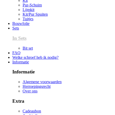
Kit
Pur-Schuim
Lijmkit
Kit/Pur Spuiten
Tuitjes
Bouwfolie
Sets
In Sets
Bit set
FAQ
Welke schroef heb ik nodig?
Informatie
Informatie
Algemene voorwaarden
Herroepingsrecht
Over ons
Extra
Cadeaubon