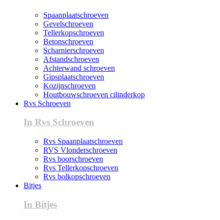
Spaanplaatschroeven
Gevelschroeven
Tellerkopschroeven
Betonschroeven
Scharnierschroeven
Afstandschroeven
Achterwand schroeven
Gipsplaatschroeven
Kozijnschroeven
Houtbouwschroeven cilinderkop
Rvs Schroeven
In Rvs Schroeven
Rvs Spaanplaatschroeven
RVS Vlonderschroeven
Rvs boorschroeven
Rvs Tellerkopschroeven
Rvs bolkopschroeven
Bitjes
In Bitjes