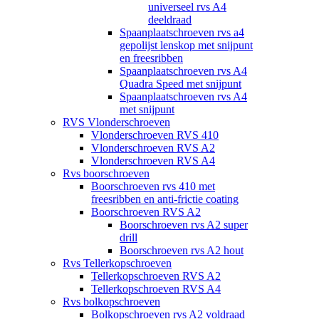
universeel rvs A4
deeldraad
Spaanplaatschroeven rvs a4
gepolijst lenskop met snijpunt
en freesribben
Spaanplaatschroeven rvs A4
Quadra Speed met snijpunt
Spaanplaatschroeven rvs A4
met snijpunt
RVS Vlonderschroeven
Vlonderschroeven RVS 410
Vlonderschroeven RVS A2
Vlonderschroeven RVS A4
Rvs boorschroeven
Boorschroeven rvs 410 met
freesribben en anti-frictie coating
Boorschroeven RVS A2
Boorschroeven rvs A2 super
drill
Boorschroeven rvs A2 hout
Rvs Tellerkopschroeven
Tellerkopschroeven RVS A2
Tellerkopschroeven RVS A4
Rvs bolkopschroeven
Bolkopschroeven rvs A2 voldraad