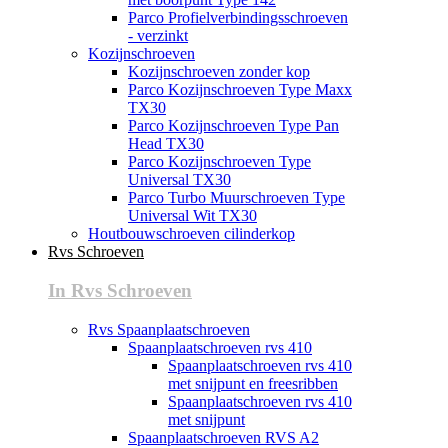
Parco Profielverbindingsschroeven
- verzinkt
Kozijnschroeven
Kozijnschroeven zonder kop
Parco Kozijnschroeven Type Maxx
TX30
Parco Kozijnschroeven Type Pan
Head TX30
Parco Kozijnschroeven Type
Universal TX30
Parco Turbo Muurschroeven Type
Universal Wit TX30
Houtbouwschroeven cilinderkop
Rvs Schroeven
In Rvs Schroeven
Rvs Spaanplaatschroeven
Spaanplaatschroeven rvs 410
Spaanplaatschroeven rvs 410
met snijpunt en freesribben
Spaanplaatschroeven rvs 410
met snijpunt
Spaanplaatschroeven RVS A2