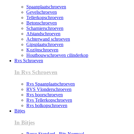
Spaanplaatschroeven
Gevelschroeven
Tellerkopschroeven
Betonschroeven
Scharnierschroeven
Afstandschroeven
Achterwand schroeven
Gipsplaatschroeven
Kozijnschroeven
Houtbouwschroeven cilinderkop
Rvs Schroeven
In Rvs Schroeven
Rvs Spaanplaatschroeven
RVS Vlonderschroeven
Rvs boorschroeven
Rvs Tellerkopschroeven
Rvs bolkopschroeven
Bitjes
In Bitjes
Parco Standard - Bits Normaal