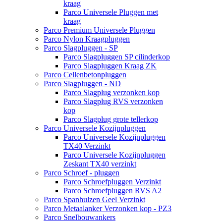
kraag
Parco Universele Pluggen met
kraag
Parco Premium Universele Pluggen
Parco Nylon Kraagpluggen
Parco Slagpluggen - SP
Parco Slagpluggen SP cilinderkop
Parco Slagpluggen Kraag ZK
Parco Cellenbetonpluggen
Parco Slagpluggen - ND
Parco Slagplug verzonken kop
Parco Slagplug RVS verzonken
kop
Parco Slagplug grote tellerkop
Parco Universele Kozijnpluggen
Parco Universele Kozijnpluggen
TX40 Verzinkt
Parco Universele Kozijnpluggen
Zeskant TX40 verzinkt
Parco Schroef - pluggen
Parco Schroefpluggen Verzinkt
Parco Schroefpluggen RVS A2
Parco Spanhulzen Geel Verzinkt
Parco Metaalanker Verzonken kop - PZ3
Parco Snelbouwankers