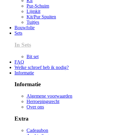
Kit
Pur-Schuim
Lijmkit
Kit/Pur Spuiten
Tuitjes
Bouwfolie
Sets
In Sets
Bit set
FAQ
Welke schroef heb ik nodig?
Informatie
Informatie
Algemene voorwaarden
Herroepingsrecht
Over ons
Extra
Cadeaubon