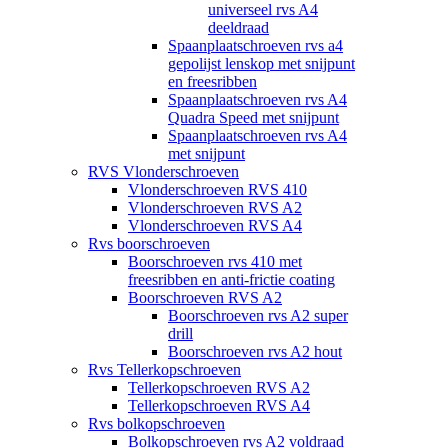
universeel rvs A4
deeldraad
Spaanplaatschroeven rvs a4
gepolijst lenskop met snijpunt
en freesribben
Spaanplaatschroeven rvs A4
Quadra Speed met snijpunt
Spaanplaatschroeven rvs A4
met snijpunt
RVS Vlonderschroeven
Vlonderschroeven RVS 410
Vlonderschroeven RVS A2
Vlonderschroeven RVS A4
Rvs boorschroeven
Boorschroeven rvs 410 met
freesribben en anti-frictie coating
Boorschroeven RVS A2
Boorschroeven rvs A2 super
drill
Boorschroeven rvs A2 hout
Rvs Tellerkopschroeven
Tellerkopschroeven RVS A2
Tellerkopschroeven RVS A4
Rvs bolkopschroeven
Bolkopschroeven rvs A2 voldraad