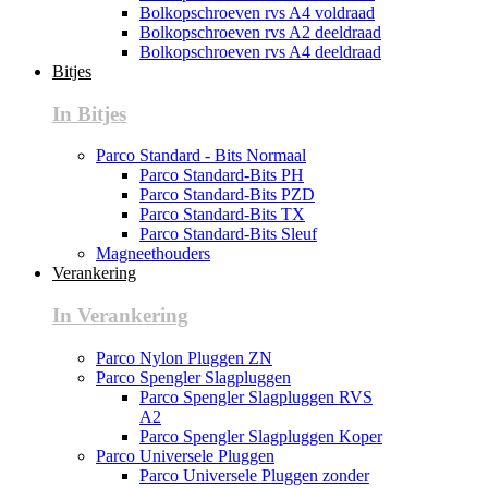
Bolkopschroeven rvs A4 voldraad
Bolkopschroeven rvs A2 deeldraad
Bolkopschroeven rvs A4 deeldraad
Bitjes
In Bitjes
Parco Standard - Bits Normaal
Parco Standard-Bits PH
Parco Standard-Bits PZD
Parco Standard-Bits TX
Parco Standard-Bits Sleuf
Magneethouders
Verankering
In Verankering
Parco Nylon Pluggen ZN
Parco Spengler Slagpluggen
Parco Spengler Slagpluggen RVS
A2
Parco Spengler Slagpluggen Koper
Parco Universele Pluggen
Parco Universele Pluggen zonder