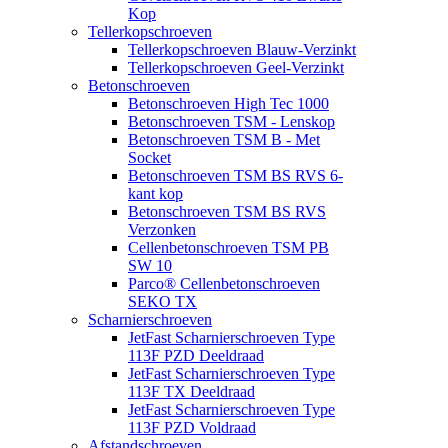
Kop
Tellerkopschroeven
Tellerkopschroeven Blauw-Verzinkt
Tellerkopschroeven Geel-Verzinkt
Betonschroeven
Betonschroeven High Tec 1000
Betonschroeven TSM - Lenskop
Betonschroeven TSM B - Met
Socket
Betonschroeven TSM BS RVS 6-
kant kop
Betonschroeven TSM BS RVS
Verzonken
Cellenbetonschroeven TSM PB
SW 10
Parco® Cellenbetonschroeven
SEKO TX
Scharnierschroeven
JetFast Scharnierschroeven Type
113F PZD Deeldraad
JetFast Scharnierschroeven Type
113F TX Deeldraad
JetFast Scharnierschroeven Type
113F PZD Voldraad
Afstandschroeven