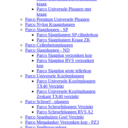
kraag
Parco Universele Pluggen met
kraag
Parco Premium Universele Pluggen
Parco Nylon Kraagpluggen
Parco Slagpluggen - SP
Parco Slagpluggen SP cilinderkop
Parco Slagpluggen Kraag ZK
Parco Cellenbetonpluggen
Parco Slagpluggen - ND
Parco Slagplug verzonken kop
Parco Slagplug RVS verzonken
kop
Parco Slagplug grote tellerkop
Parco Universele Kozijnpluggen
Parco Universele Kozijnpluggen
TX40 Verzinkt
Parco Universele Kozijnpluggen
Zeskant TX40 verzinkt
Parco Schroef - pluggen
Parco Schroefpluggen Verzinkt
Parco Schroefpluggen RVS A2
Parco Spanhulzen Geel Verzinkt
Parco Metaalanker Verzonken kop - PZ3
Parco Snelbouwankers