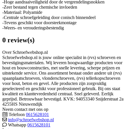
-Hoge aandraaiveiligheid door de vergrendelingsnokken
-Zeer bestand tegen chemische invloeden
-Materiaal: Polyamide
-Centrale schroefgeleiding door conisch binnendeel
-Tevens geschikt voor doorsteekmontage
-Weers- en verouderingsbestendig
0 review(s)
Over Schroefwebshop.nl
Schroefwebshop.nl is jouw online specialist in (rvs) schroeven en
bevestigingsmaterialen. Wij leveren hoogwaardige producten voor
hout en bouwconstructies, met snelle levering, scherpe prijzen en
uitstekende service. Ons assortiment bestaat onder andere uit (rvs)
spaanplaatschroeven, vlonderschroeven, (rvs) tellerkopschroeven
voor hout, beton en gevel. Alle producten zijn zorgvuldig
geselecteerd en geschikt voor professioneel gebruik. Bij ons staat
kwaliteit en klanttevredenheid centraal. Snel geleverd. Eerlijk
geprijsd. Betrouwbaar bevestigd. KVK: 94053340 Snijderstraat 2a
4255HS Nieuwendijk
Neem contact met ons op
Telefoon
0615628101
info@schroefwebshop.nl
Whatsapp
0615628101