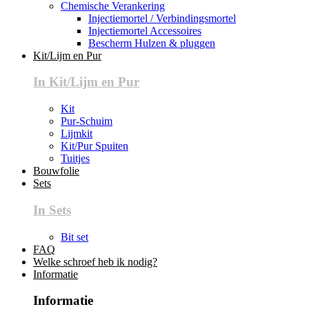
Chemische Verankering
Injectiemortel / Verbindingsmortel
Injectiemortel Accessoires
Bescherm Hulzen & pluggen
Kit/Lijm en Pur
In Kit/Lijm en Pur
Kit
Pur-Schuim
Lijmkit
Kit/Pur Spuiten
Tuitjes
Bouwfolie
Sets
In Sets
Bit set
FAQ
Welke schroef heb ik nodig?
Informatie
Informatie