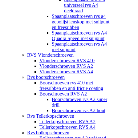
universeel rvs A4
deeldraad
Spaanplaatschroeven rvs a4
gepolijst lenskop met snijpunt
en freesribben
Spaanplaatschroeven rvs A4
Quadra Speed met snijpunt
Spaanplaatschroeven rvs A4
met snijpunt
RVS Vlonderschroeven
Vlonderschroeven RVS 410
Vlonderschroeven RVS A2
Vlonderschroeven RVS A4
Rvs boorschroeven
Boorschroeven rvs 410 met
freesribben en anti-frictie coating
Boorschroeven RVS A2
Boorschroeven rvs A2 super
drill
Boorschroeven rvs A2 hout
Rvs Tellerkopschroeven
Tellerkopschroeven RVS A2
Tellerkopschroeven RVS A4
Rvs bolkopschroeven