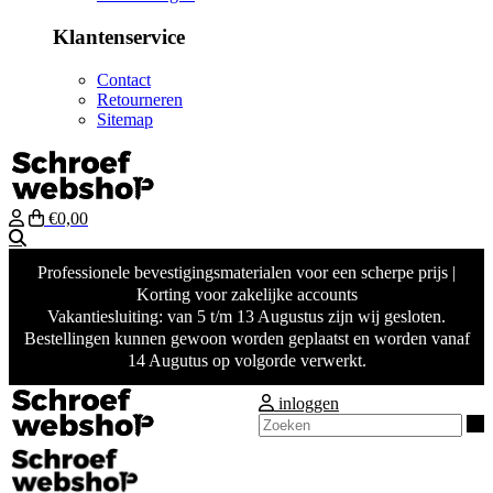
Klantenservice
Contact
Retourneren
Sitemap
€0,00
Zoeken
Professionele bevestigingsmaterialen voor een scherpe prijs |
Korting voor zakelijke accounts
Vakantiesluiting: van 5 t/m 13 Augustus zijn wij gesloten.
Bestellingen kunnen gewoon worden geplaatst en worden vanaf
14 Augutus op volgorde verwerkt.
inloggen
Z