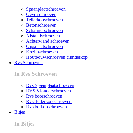
Spaanplaatschroeven
Gevelschroeven
Tellerkopschroeven
Betonschroeven
Scharnierschroeven
Afstandschroeven
Achterwand schroeven
Gipsplaatschroeven
Kozijnschroeven
Houtbouwschroeven cilinderkop
Rvs Schroeven
In Rvs Schroeven
Rvs Spaanplaatschroeven
RVS Vlonderschroeven
Rvs boorschroeven
Rvs Tellerkopschroeven
Rvs bolkopschroeven
Bitjes
In Bitjes