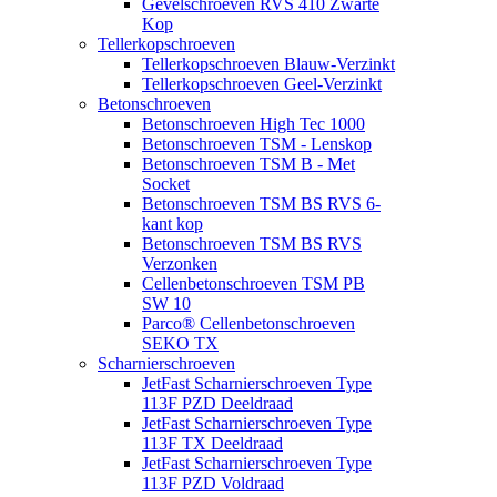
Gevelschroeven RVS 410 Zwarte
Kop
Tellerkopschroeven
Tellerkopschroeven Blauw-Verzinkt
Tellerkopschroeven Geel-Verzinkt
Betonschroeven
Betonschroeven High Tec 1000
Betonschroeven TSM - Lenskop
Betonschroeven TSM B - Met
Socket
Betonschroeven TSM BS RVS 6-
kant kop
Betonschroeven TSM BS RVS
Verzonken
Cellenbetonschroeven TSM PB
SW 10
Parco® Cellenbetonschroeven
SEKO TX
Scharnierschroeven
JetFast Scharnierschroeven Type
113F PZD Deeldraad
JetFast Scharnierschroeven Type
113F TX Deeldraad
JetFast Scharnierschroeven Type
113F PZD Voldraad