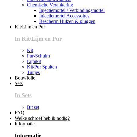
Chemische Verankering
Injectiemortel / Verbindingsmortel
Injectiemortel Accessoires
Bescherm Hulzen & pluggen
Kit/Lijm en Pur
In Kit/Lijm en Pur
Kit
Pur-Schuim
Lijmkit
Kit/Pur Spuiten
Tuitjes
Bouwfolie
Sets
In Sets
Bit set
FAQ
Welke schroef heb ik nodig?
Informatie
Informatie