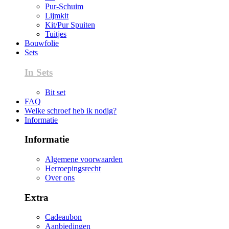
Pur-Schuim
Lijmkit
Kit/Pur Spuiten
Tuitjes
Bouwfolie
Sets
In Sets
Bit set
FAQ
Welke schroef heb ik nodig?
Informatie
Informatie
Algemene voorwaarden
Herroepingsrecht
Over ons
Extra
Cadeaubon
Aanbiedingen