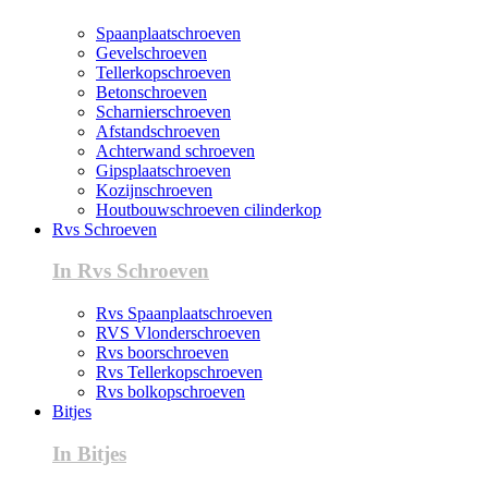
Spaanplaatschroeven
Gevelschroeven
Tellerkopschroeven
Betonschroeven
Scharnierschroeven
Afstandschroeven
Achterwand schroeven
Gipsplaatschroeven
Kozijnschroeven
Houtbouwschroeven cilinderkop
Rvs Schroeven
In Rvs Schroeven
Rvs Spaanplaatschroeven
RVS Vlonderschroeven
Rvs boorschroeven
Rvs Tellerkopschroeven
Rvs bolkopschroeven
Bitjes
In Bitjes