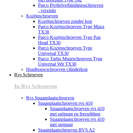
Parco Profielverbindingsschroeven
- verzinkt
Kozijnschroeven
Kozijnschroeven zonder kop
Parco Kozijnschroeven Type Maxx
TX30
Parco Kozijnschroeven Type Pan
Head TX30
Parco Kozijnschroeven Type
Universal TX30
Parco Turbo Muurschroeven Type
Universal Wit TX30
Houtbouwschroeven cilinderkop
Rvs Schroeven
In Rvs Schroeven
Rvs Spaanplaatschroeven
Spaanplaatschroeven rvs 410
Spaanplaatschroeven rvs 410
met snijpunt en freesribben
Spaanplaatschroeven rvs 410
met snijpunt
Spaanplaatschroeven RVS A2