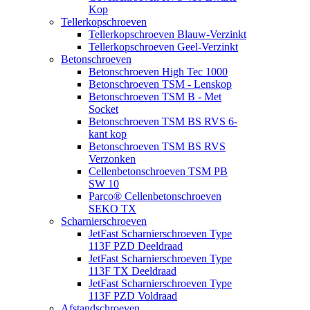
Kop
Tellerkopschroeven
Tellerkopschroeven Blauw-Verzinkt
Tellerkopschroeven Geel-Verzinkt
Betonschroeven
Betonschroeven High Tec 1000
Betonschroeven TSM - Lenskop
Betonschroeven TSM B - Met
Socket
Betonschroeven TSM BS RVS 6-
kant kop
Betonschroeven TSM BS RVS
Verzonken
Cellenbetonschroeven TSM PB
SW 10
Parco® Cellenbetonschroeven
SEKO TX
Scharnierschroeven
JetFast Scharnierschroeven Type
113F PZD Deeldraad
JetFast Scharnierschroeven Type
113F TX Deeldraad
JetFast Scharnierschroeven Type
113F PZD Voldraad
Afstandschroeven