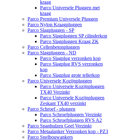
kraag
Parco Universele Pluggen met
kraag
Parco Premium Universele Pluggen
Parco Nylon Kraagpluggen
Parco Slagpluggen - SP
Parco Slagpluggen SP cilinderkop
Parco Slagpluggen Kraag ZK
Parco Cellenbetonpluggen
Parco Slagpluggen - ND
Parco Slagplug verzonken kop
Parco Slagplug RVS verzonken
kop
Parco Slagplug grote tellerkop
Parco Universele Kozijnpluggen
Parco Universele Kozijnpluggen
TX40 Verzinkt
Parco Universele Kozijnpluggen
Zeskant TX40 verzinkt
Parco Schroef - pluggen
Parco Schroefpluggen Verzinkt
Parco Schroefpluggen RVS A2
Parco Spanhulzen Geel Verzinkt
Parco Metaalanker Verzonken kop - PZ3
Parco Snelbouwankers