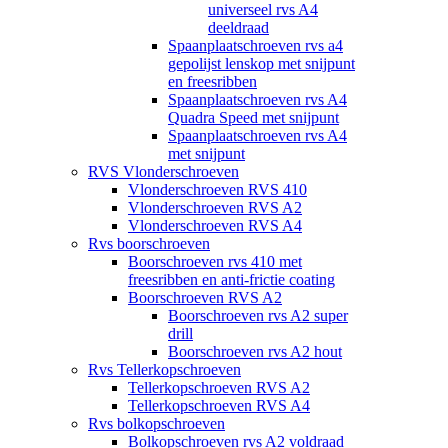
universeel rvs A4
deeldraad
Spaanplaatschroeven rvs a4
gepolijst lenskop met snijpunt
en freesribben
Spaanplaatschroeven rvs A4
Quadra Speed met snijpunt
Spaanplaatschroeven rvs A4
met snijpunt
RVS Vlonderschroeven
Vlonderschroeven RVS 410
Vlonderschroeven RVS A2
Vlonderschroeven RVS A4
Rvs boorschroeven
Boorschroeven rvs 410 met
freesribben en anti-frictie coating
Boorschroeven RVS A2
Boorschroeven rvs A2 super
drill
Boorschroeven rvs A2 hout
Rvs Tellerkopschroeven
Tellerkopschroeven RVS A2
Tellerkopschroeven RVS A4
Rvs bolkopschroeven
Bolkopschroeven rvs A2 voldraad