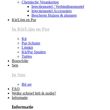
Chemische Verankering
Injectiemortel / Verbindingsmortel
Injectiemortel Accessoires
Bescherm Hulzen & pluggen
Kit/Lijm en Pur
In Kit/Lijm en Pur
Kit
Pur-Schuim
Lijmkit
Kit/Pur Spuiten
Tuitjes
Bouwfolie
Sets
In Sets
Bit set
FAQ
Welke schroef heb ik nodig?
Informatie
Informatie