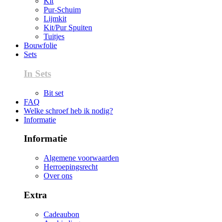
Kit
Pur-Schuim
Lijmkit
Kit/Pur Spuiten
Tuitjes
Bouwfolie
Sets
In Sets
Bit set
FAQ
Welke schroef heb ik nodig?
Informatie
Informatie
Algemene voorwaarden
Herroepingsrecht
Over ons
Extra
Cadeaubon