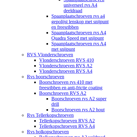
universeel rvs A4
deeldraad
Spaanplaatschroeven rvs a4
gepolijst lenskop met snijpunt
en freesribben
Spaanplaatschroeven rvs A4
Quadra Speed met snijpunt
Spaanplaatschroeven rvs A4
met snijpunt
RVS Vlonderschroeven
Vlonderschroeven RVS 410
Vlonderschroeven RVS A2
Vlonderschroeven RVS A4
Rvs boorschroeven
Boorschroeven rvs 410 met
freesribben en anti-frictie coating
Boorschroeven RVS A2
Boorschroeven rvs A2 super
drill
Boorschroeven rvs A2 hout
Rvs Tellerkopschroeven
Tellerkopschroeven RVS A2
Tellerkopschroeven RVS A4
Rvs bolkopschroeven