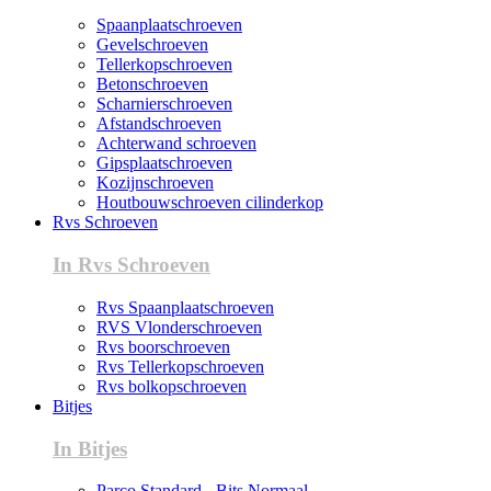
Spaanplaatschroeven
Gevelschroeven
Tellerkopschroeven
Betonschroeven
Scharnierschroeven
Afstandschroeven
Achterwand schroeven
Gipsplaatschroeven
Kozijnschroeven
Houtbouwschroeven cilinderkop
Rvs Schroeven
In Rvs Schroeven
Rvs Spaanplaatschroeven
RVS Vlonderschroeven
Rvs boorschroeven
Rvs Tellerkopschroeven
Rvs bolkopschroeven
Bitjes
In Bitjes
Parco Standard - Bits Normaal