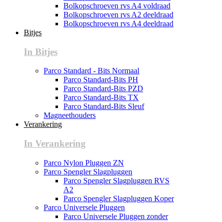
Bolkopschroeven rvs A4 voldraad
Bolkopschroeven rvs A2 deeldraad
Bolkopschroeven rvs A4 deeldraad
Bitjes
In Bitjes
Parco Standard - Bits Normaal
Parco Standard-Bits PH
Parco Standard-Bits PZD
Parco Standard-Bits TX
Parco Standard-Bits Sleuf
Magneethouders
Verankering
In Verankering
Parco Nylon Pluggen ZN
Parco Spengler Slagpluggen
Parco Spengler Slagpluggen RVS
A2
Parco Spengler Slagpluggen Koper
Parco Universele Pluggen
Parco Universele Pluggen zonder