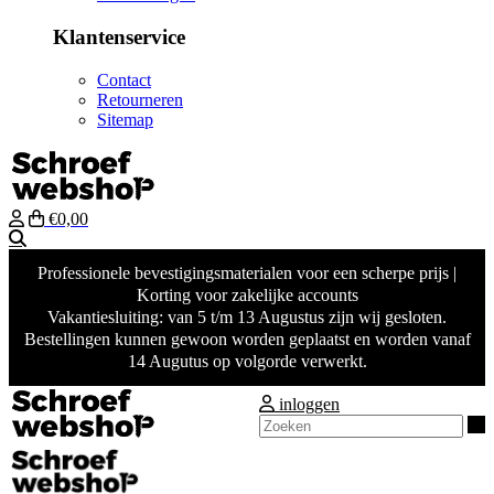
Klantenservice
Contact
Retourneren
Sitemap
€0,00
Zoeken
Professionele bevestigingsmaterialen voor een scherpe prijs |
Korting voor zakelijke accounts
Vakantiesluiting: van 5 t/m 13 Augustus zijn wij gesloten.
Bestellingen kunnen gewoon worden geplaatst en worden vanaf
14 Augutus op volgorde verwerkt.
inloggen
Z