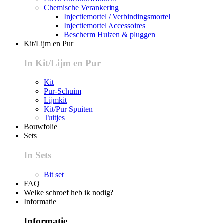
Chemische Verankering
Injectiemortel / Verbindingsmortel
Injectiemortel Accessoires
Bescherm Hulzen & pluggen
Kit/Lijm en Pur
In Kit/Lijm en Pur
Kit
Pur-Schuim
Lijmkit
Kit/Pur Spuiten
Tuitjes
Bouwfolie
Sets
In Sets
Bit set
FAQ
Welke schroef heb ik nodig?
Informatie
Informatie