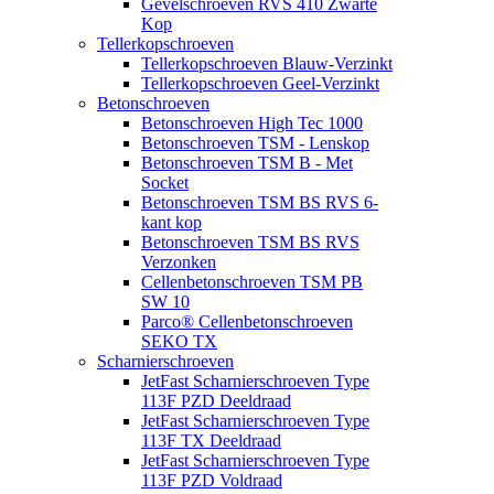
Gevelschroeven RVS 410 Zwarte
Kop
Tellerkopschroeven
Tellerkopschroeven Blauw-Verzinkt
Tellerkopschroeven Geel-Verzinkt
Betonschroeven
Betonschroeven High Tec 1000
Betonschroeven TSM - Lenskop
Betonschroeven TSM B - Met
Socket
Betonschroeven TSM BS RVS 6-
kant kop
Betonschroeven TSM BS RVS
Verzonken
Cellenbetonschroeven TSM PB
SW 10
Parco® Cellenbetonschroeven
SEKO TX
Scharnierschroeven
JetFast Scharnierschroeven Type
113F PZD Deeldraad
JetFast Scharnierschroeven Type
113F TX Deeldraad
JetFast Scharnierschroeven Type
113F PZD Voldraad