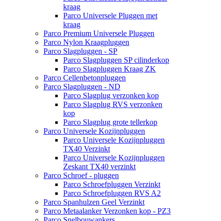
kraag
Parco Universele Pluggen met
kraag
Parco Premium Universele Pluggen
Parco Nylon Kraagpluggen
Parco Slagpluggen - SP
Parco Slagpluggen SP cilinderkop
Parco Slagpluggen Kraag ZK
Parco Cellenbetonpluggen
Parco Slagpluggen - ND
Parco Slagplug verzonken kop
Parco Slagplug RVS verzonken
kop
Parco Slagplug grote tellerkop
Parco Universele Kozijnpluggen
Parco Universele Kozijnpluggen
TX40 Verzinkt
Parco Universele Kozijnpluggen
Zeskant TX40 verzinkt
Parco Schroef - pluggen
Parco Schroefpluggen Verzinkt
Parco Schroefpluggen RVS A2
Parco Spanhulzen Geel Verzinkt
Parco Metaalanker Verzonken kop - PZ3
Parco Snelbouwankers