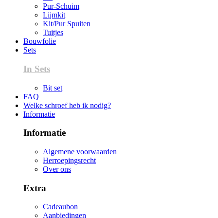
Pur-Schuim
Lijmkit
Kit/Pur Spuiten
Tuitjes
Bouwfolie
Sets
In Sets
Bit set
FAQ
Welke schroef heb ik nodig?
Informatie
Informatie
Algemene voorwaarden
Herroepingsrecht
Over ons
Extra
Cadeaubon
Aanbiedingen