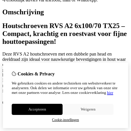
Omschrijving
Houtschroeven RVS A2 6x100/70 TX25 –
Compact, krachtig en roestvast voor fijne
houttoepassingen!
Deze RVS A2 houtschroeven met een dubbele pan head en
deeldraad zijn ideaal voor nauwkeurige bevestigingen in hout waar
compacte afmetingen en maximale grip vereist zijn. Dankzij de
gedeelde schroefdraad en de TX25 binnenveelkant aandrijving
Cookies & Privacy
bieden deze schroeven optimale krachtoverdracht zonder wiebelen.
De combinatie van roestvast staal en doordachte schroefgeometrie
We gebruiken cookies en andere technieken om websiteverkeer te
maakt deze 6x100/70 mm schroef perfect voor fijn timmerwerk,
analyseren. Ook delen we informatie over uw gebruik van onze site
interieurbouw of toepassingen in de zonnesector.
met onze partners voor analyse.
Lees onze cookieverklaring
hier
✅
Voordelen:
Accepteren
Weigeren
Deeldraad voor maximale grip in korte bevestigingen
TX25 aandrijving voor stabiele, slipvrije montage
Cookie-instellingen
Geen voorboren nodig in de meeste houtsoorten