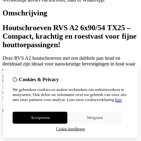
Omschrijving
Houtschroeven RVS A2 6x90/54 TX25 –
Compact, krachtig en roestvast voor fijne
houttoepassingen!
Deze RVS A2 houtschroeven met een dubbele pan head en
deeldraad zijn ideaal voor nauwkeurige bevestigingen in hout waar
compacte afmetingen en maximale grip vereist zijn. Dankzij de
gedeelde schroefdraad en de TX25 binnenveelkant aandrijving
Cookies & Privacy
bieden deze schroeven optimale krachtoverdracht zonder wiebelen.
De combinatie van roestvast staal en doordachte schroefgeometrie
We gebruiken cookies en andere technieken om websiteverkeer te
maakt deze 6x90/54 mm schroef perfect voor fijn timmerwerk,
analyseren. Ook delen we informatie over uw gebruik van onze site
interieurbouw of toepassingen in de zonnesector.
met onze partners voor analyse.
Lees onze cookieverklaring
hier
✅
Voordelen:
Accepteren
Weigeren
Deeldraad voor maximale grip in korte bevestigingen
TX25 aandrijving voor stabiele, slipvrije montage
Cookie-instellingen
Geen voorboren nodig in de meeste houtsoorten