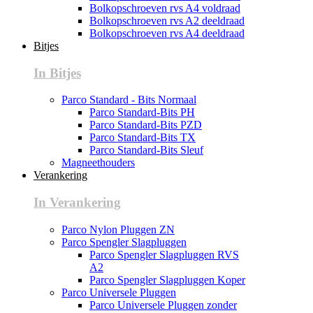
Bolkopschroeven rvs A4 voldraad
Bolkopschroeven rvs A2 deeldraad
Bolkopschroeven rvs A4 deeldraad
Bitjes
In Bitjes
Parco Standard - Bits Normaal
Parco Standard-Bits PH
Parco Standard-Bits PZD
Parco Standard-Bits TX
Parco Standard-Bits Sleuf
Magneethouders
Verankering
In Verankering
Parco Nylon Pluggen ZN
Parco Spengler Slagpluggen
Parco Spengler Slagpluggen RVS
A2
Parco Spengler Slagpluggen Koper
Parco Universele Pluggen
Parco Universele Pluggen zonder