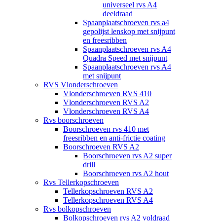
universeel rvs A4
deeldraad
Spaanplaatschroeven rvs a4
gepolijst lenskop met snijpunt
en freesribben
Spaanplaatschroeven rvs A4
Quadra Speed met snijpunt
Spaanplaatschroeven rvs A4
met snijpunt
RVS Vlonderschroeven
Vlonderschroeven RVS 410
Vlonderschroeven RVS A2
Vlonderschroeven RVS A4
Rvs boorschroeven
Boorschroeven rvs 410 met
freesribben en anti-frictie coating
Boorschroeven RVS A2
Boorschroeven rvs A2 super
drill
Boorschroeven rvs A2 hout
Rvs Tellerkopschroeven
Tellerkopschroeven RVS A2
Tellerkopschroeven RVS A4
Rvs bolkopschroeven
Bolkopschroeven rvs A2 voldraad