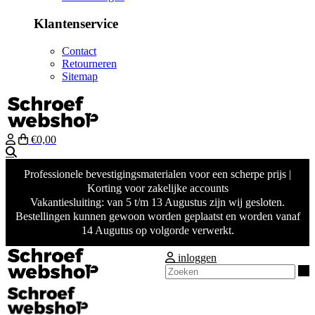
Klantenservice
Contact
Retourneren
Sitemap
€0,00
Zoeken
Professionele bevestigingsmaterialen voor een scherpe prijs |
Korting voor zakelijke accounts
Vakantiesluiting: van 5 t/m 13 Augustus zijn wij gesloten.
Bestellingen kunnen gewoon worden geplaatst en worden vanaf
14 Augutus op volgorde verwerkt.
inloggen
Z