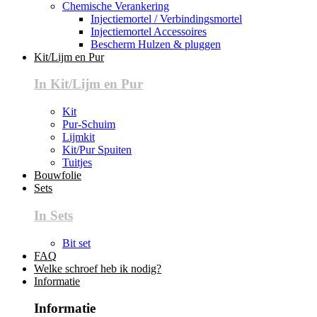
Chemische Verankering
Injectiemortel / Verbindingsmortel
Injectiemortel Accessoires
Bescherm Hulzen & pluggen
Kit/Lijm en Pur
In Kit/Lijm en Pur
Kit
Pur-Schuim
Lijmkit
Kit/Pur Spuiten
Tuitjes
Bouwfolie
Sets
In Sets
Bit set
FAQ
Welke schroef heb ik nodig?
Informatie
Informatie