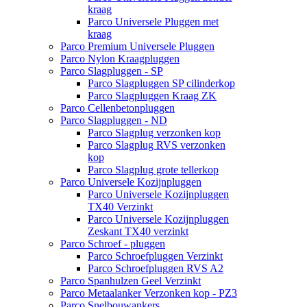
kraag
Parco Universele Pluggen met
kraag
Parco Premium Universele Pluggen
Parco Nylon Kraagpluggen
Parco Slagpluggen - SP
Parco Slagpluggen SP cilinderkop
Parco Slagpluggen Kraag ZK
Parco Cellenbetonpluggen
Parco Slagpluggen - ND
Parco Slagplug verzonken kop
Parco Slagplug RVS verzonken
kop
Parco Slagplug grote tellerkop
Parco Universele Kozijnpluggen
Parco Universele Kozijnpluggen
TX40 Verzinkt
Parco Universele Kozijnpluggen
Zeskant TX40 verzinkt
Parco Schroef - pluggen
Parco Schroefpluggen Verzinkt
Parco Schroefpluggen RVS A2
Parco Spanhulzen Geel Verzinkt
Parco Metaalanker Verzonken kop - PZ3
Parco Snelbouwankers