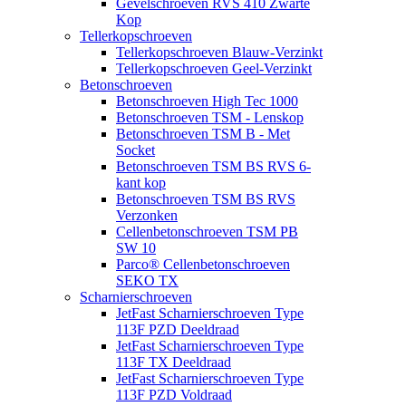
Gevelschroeven RVS 410 Zwarte
Kop
Tellerkopschroeven
Tellerkopschroeven Blauw-Verzinkt
Tellerkopschroeven Geel-Verzinkt
Betonschroeven
Betonschroeven High Tec 1000
Betonschroeven TSM - Lenskop
Betonschroeven TSM B - Met
Socket
Betonschroeven TSM BS RVS 6-
kant kop
Betonschroeven TSM BS RVS
Verzonken
Cellenbetonschroeven TSM PB
SW 10
Parco® Cellenbetonschroeven
SEKO TX
Scharnierschroeven
JetFast Scharnierschroeven Type
113F PZD Deeldraad
JetFast Scharnierschroeven Type
113F TX Deeldraad
JetFast Scharnierschroeven Type
113F PZD Voldraad