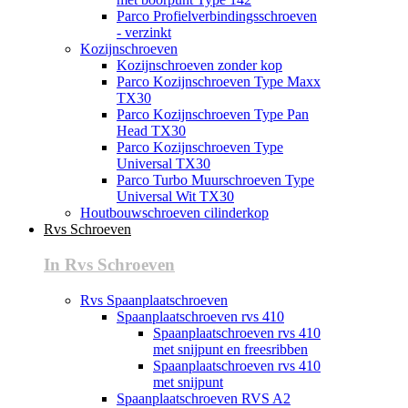
Parco Profielverbindingsschroeven
- verzinkt
Kozijnschroeven
Kozijnschroeven zonder kop
Parco Kozijnschroeven Type Maxx
TX30
Parco Kozijnschroeven Type Pan
Head TX30
Parco Kozijnschroeven Type
Universal TX30
Parco Turbo Muurschroeven Type
Universal Wit TX30
Houtbouwschroeven cilinderkop
Rvs Schroeven
In Rvs Schroeven
Rvs Spaanplaatschroeven
Spaanplaatschroeven rvs 410
Spaanplaatschroeven rvs 410
met snijpunt en freesribben
Spaanplaatschroeven rvs 410
met snijpunt
Spaanplaatschroeven RVS A2