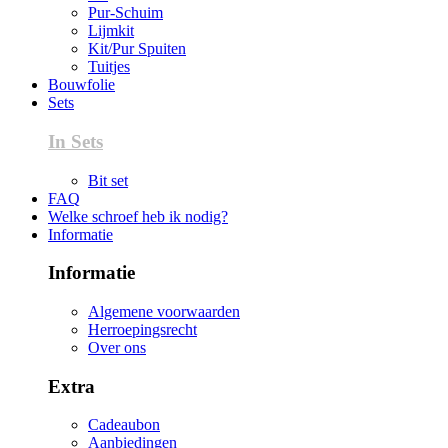
Pur-Schuim
Lijmkit
Kit/Pur Spuiten
Tuitjes
Bouwfolie
Sets
In Sets
Bit set
FAQ
Welke schroef heb ik nodig?
Informatie
Informatie
Algemene voorwaarden
Herroepingsrecht
Over ons
Extra
Cadeaubon
Aanbiedingen