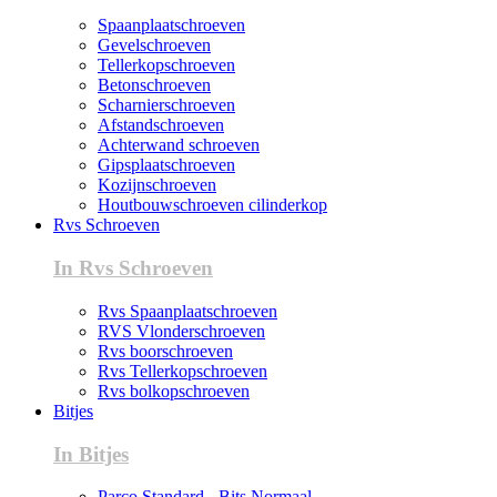
Spaanplaatschroeven
Gevelschroeven
Tellerkopschroeven
Betonschroeven
Scharnierschroeven
Afstandschroeven
Achterwand schroeven
Gipsplaatschroeven
Kozijnschroeven
Houtbouwschroeven cilinderkop
Rvs Schroeven
In Rvs Schroeven
Rvs Spaanplaatschroeven
RVS Vlonderschroeven
Rvs boorschroeven
Rvs Tellerkopschroeven
Rvs bolkopschroeven
Bitjes
In Bitjes
Parco Standard - Bits Normaal