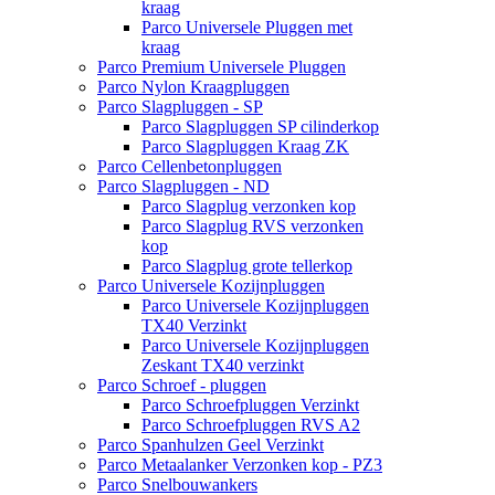
kraag
Parco Universele Pluggen met
kraag
Parco Premium Universele Pluggen
Parco Nylon Kraagpluggen
Parco Slagpluggen - SP
Parco Slagpluggen SP cilinderkop
Parco Slagpluggen Kraag ZK
Parco Cellenbetonpluggen
Parco Slagpluggen - ND
Parco Slagplug verzonken kop
Parco Slagplug RVS verzonken
kop
Parco Slagplug grote tellerkop
Parco Universele Kozijnpluggen
Parco Universele Kozijnpluggen
TX40 Verzinkt
Parco Universele Kozijnpluggen
Zeskant TX40 verzinkt
Parco Schroef - pluggen
Parco Schroefpluggen Verzinkt
Parco Schroefpluggen RVS A2
Parco Spanhulzen Geel Verzinkt
Parco Metaalanker Verzonken kop - PZ3
Parco Snelbouwankers