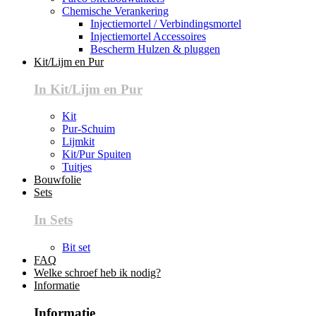
Chemische Verankering
Injectiemortel / Verbindingsmortel
Injectiemortel Accessoires
Bescherm Hulzen & pluggen
Kit/Lijm en Pur
In Kit/Lijm en Pur
Kit
Pur-Schuim
Lijmkit
Kit/Pur Spuiten
Tuitjes
Bouwfolie
Sets
In Sets
Bit set
FAQ
Welke schroef heb ik nodig?
Informatie
Informatie