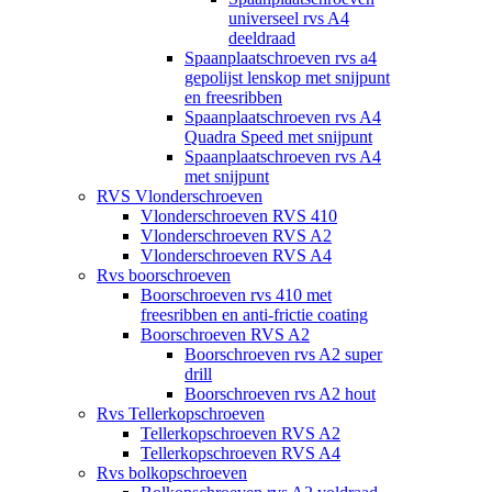
universeel rvs A4
deeldraad
Spaanplaatschroeven rvs a4
gepolijst lenskop met snijpunt
en freesribben
Spaanplaatschroeven rvs A4
Quadra Speed met snijpunt
Spaanplaatschroeven rvs A4
met snijpunt
RVS Vlonderschroeven
Vlonderschroeven RVS 410
Vlonderschroeven RVS A2
Vlonderschroeven RVS A4
Rvs boorschroeven
Boorschroeven rvs 410 met
freesribben en anti-frictie coating
Boorschroeven RVS A2
Boorschroeven rvs A2 super
drill
Boorschroeven rvs A2 hout
Rvs Tellerkopschroeven
Tellerkopschroeven RVS A2
Tellerkopschroeven RVS A4
Rvs bolkopschroeven