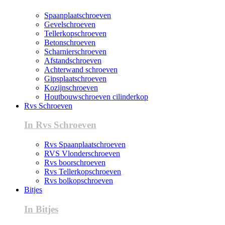
Spaanplaatschroeven
Gevelschroeven
Tellerkopschroeven
Betonschroeven
Scharnierschroeven
Afstandschroeven
Achterwand schroeven
Gipsplaatschroeven
Kozijnschroeven
Houtbouwschroeven cilinderkop
Rvs Schroeven
In Rvs Schroeven
Rvs Spaanplaatschroeven
RVS Vlonderschroeven
Rvs boorschroeven
Rvs Tellerkopschroeven
Rvs bolkopschroeven
Bitjes
In Bitjes