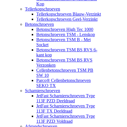
Kop
Tellerkopschroeven
Tellerkopschroeven Blauw-Verzinkt
Tellerkopschroeven Geel-Verzinkt
Betonschroeven
Betonschroeven High Tec 1000
Betonschroeven TSM - Lenskop
Betonschroeven TSM B - Met
Socket
Betonschroeven TSM BS RVS 6-
kant kop
Betonschroeven TSM BS RVS
Verzonken
Cellenbetonschroeven TSM PB
SW 10
Parco® Cellenbetonschroeven
SEKO TX
Scharnierschroeven
JetFast Scharnierschroeven Type
113F PZD Deeldraad
JetFast Scharnierschroeven Type
113F TX Deeldraad
JetFast Scharnierschroeven Type
113F PZD Voldraad
Afstandschroeven