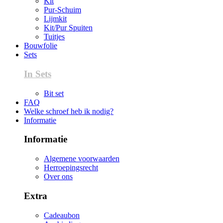
Kit
Pur-Schuim
Lijmkit
Kit/Pur Spuiten
Tuitjes
Bouwfolie
Sets
In Sets
Bit set
FAQ
Welke schroef heb ik nodig?
Informatie
Informatie
Algemene voorwaarden
Herroepingsrecht
Over ons
Extra
Cadeaubon