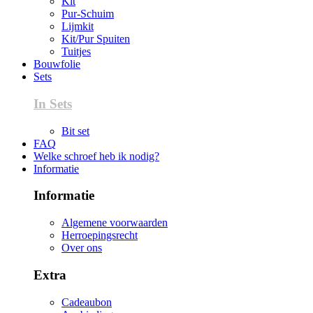
Kit
Pur-Schuim
Lijmkit
Kit/Pur Spuiten
Tuitjes
Bouwfolie
Sets
In Sets
Bit set
FAQ
Welke schroef heb ik nodig?
Informatie
Informatie
Algemene voorwaarden
Herroepingsrecht
Over ons
Extra
Cadeaubon