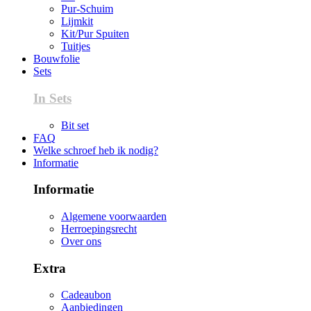
Pur-Schuim
Lijmkit
Kit/Pur Spuiten
Tuitjes
Bouwfolie
Sets
In Sets
Bit set
FAQ
Welke schroef heb ik nodig?
Informatie
Informatie
Algemene voorwaarden
Herroepingsrecht
Over ons
Extra
Cadeaubon
Aanbiedingen