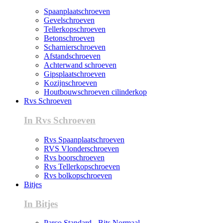
Spaanplaatschroeven
Gevelschroeven
Tellerkopschroeven
Betonschroeven
Scharnierschroeven
Afstandschroeven
Achterwand schroeven
Gipsplaatschroeven
Kozijnschroeven
Houtbouwschroeven cilinderkop
Rvs Schroeven
In Rvs Schroeven
Rvs Spaanplaatschroeven
RVS Vlonderschroeven
Rvs boorschroeven
Rvs Tellerkopschroeven
Rvs bolkopschroeven
Bitjes
In Bitjes
Parco Standard - Bits Normaal