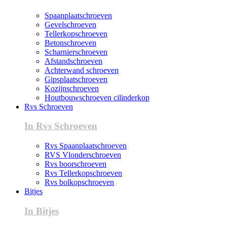
Spaanplaatschroeven
Gevelschroeven
Tellerkopschroeven
Betonschroeven
Scharnierschroeven
Afstandschroeven
Achterwand schroeven
Gipsplaatschroeven
Kozijnschroeven
Houtbouwschroeven cilinderkop
Rvs Schroeven
In Rvs Schroeven
Rvs Spaanplaatschroeven
RVS Vlonderschroeven
Rvs boorschroeven
Rvs Tellerkopschroeven
Rvs bolkopschroeven
Bitjes
In Bitjes