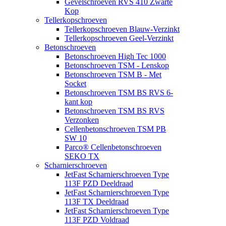
Gevelschroeven RVS 410 Zwarte
Kop
Tellerkopschroeven
Tellerkopschroeven Blauw-Verzinkt
Tellerkopschroeven Geel-Verzinkt
Betonschroeven
Betonschroeven High Tec 1000
Betonschroeven TSM - Lenskop
Betonschroeven TSM B - Met
Socket
Betonschroeven TSM BS RVS 6-
kant kop
Betonschroeven TSM BS RVS
Verzonken
Cellenbetonschroeven TSM PB
SW 10
Parco® Cellenbetonschroeven
SEKO TX
Scharnierschroeven
JetFast Scharnierschroeven Type
113F PZD Deeldraad
JetFast Scharnierschroeven Type
113F TX Deeldraad
JetFast Scharnierschroeven Type
113F PZD Voldraad