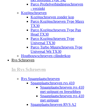
Parco Profielverbindingsschroeven
- verzinkt
Kozijnschroeven
Kozijnschroeven zonder kop
Parco Kozijnschroeven Type Maxx
TX30
Parco Kozijnschroeven Type Pan
Head TX30
Parco Kozijnschroeven Type
Universal TX30
Parco Turbo Muurschroeven Type
Universal Wit TX30
Houtbouwschroeven cilinderkop
Rvs Schroeven
In Rvs Schroeven
Rvs Spaanplaatschroeven
Spaanplaatschroeven rvs 410
Spaanplaatschroeven rvs 410
met snijpunt en freesribben
Spaanplaatschroeven rvs 410
met snijpunt
Spaanplaatschroeven RVS A2