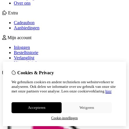
Over ons
Extra
Cadeaubon
Aanbiedingen
Mijn account
Inloggen
Bestelhistorie
Verlanglijst
Nieuwsbrief
Cookies & Privacy
Klantenservice
We gebruiken cookies en andere technieken om websiteverkeer te
Contact
analyseren. Ook delen we informatie over uw gebruik van onze site
Retourneren
met onze partners voor analyse.
Lees onze cookieverklaring
hier
Sitemap
Veelgestelde vragen
Accepteren
Weigeren
Cookie-instellingen