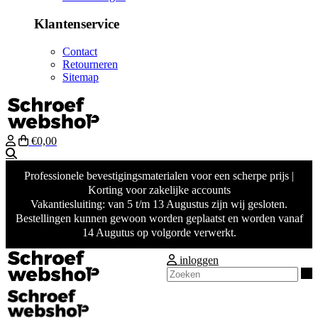
Klantenservice
Contact
Retourneren
Sitemap
€0,00
Zoeken
Professionele bevestigingsmaterialen voor een scherpe prijs |
Korting voor zakelijke accounts
Vakantiesluiting: van 5 t/m 13 Augustus zijn wij gesloten.
Bestellingen kunnen gewoon worden geplaatst en worden vanaf
14 Augutus op volgorde verwerkt.
inloggen
Z