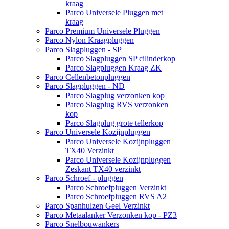
kraag
Parco Universele Pluggen met
kraag
Parco Premium Universele Pluggen
Parco Nylon Kraagpluggen
Parco Slagpluggen - SP
Parco Slagpluggen SP cilinderkop
Parco Slagpluggen Kraag ZK
Parco Cellenbetonpluggen
Parco Slagpluggen - ND
Parco Slagplug verzonken kop
Parco Slagplug RVS verzonken
kop
Parco Slagplug grote tellerkop
Parco Universele Kozijnpluggen
Parco Universele Kozijnpluggen
TX40 Verzinkt
Parco Universele Kozijnpluggen
Zeskant TX40 verzinkt
Parco Schroef - pluggen
Parco Schroefpluggen Verzinkt
Parco Schroefpluggen RVS A2
Parco Spanhulzen Geel Verzinkt
Parco Metaalanker Verzonken kop - PZ3
Parco Snelbouwankers