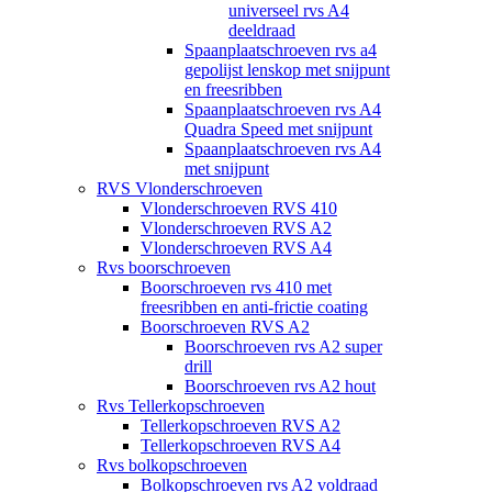
universeel rvs A4
deeldraad
Spaanplaatschroeven rvs a4
gepolijst lenskop met snijpunt
en freesribben
Spaanplaatschroeven rvs A4
Quadra Speed met snijpunt
Spaanplaatschroeven rvs A4
met snijpunt
RVS Vlonderschroeven
Vlonderschroeven RVS 410
Vlonderschroeven RVS A2
Vlonderschroeven RVS A4
Rvs boorschroeven
Boorschroeven rvs 410 met
freesribben en anti-frictie coating
Boorschroeven RVS A2
Boorschroeven rvs A2 super
drill
Boorschroeven rvs A2 hout
Rvs Tellerkopschroeven
Tellerkopschroeven RVS A2
Tellerkopschroeven RVS A4
Rvs bolkopschroeven
Bolkopschroeven rvs A2 voldraad