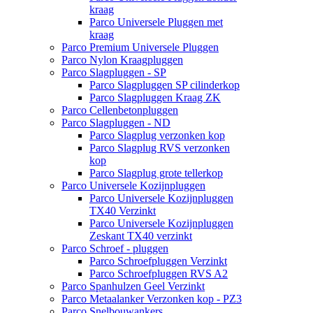
kraag
Parco Universele Pluggen met
kraag
Parco Premium Universele Pluggen
Parco Nylon Kraagpluggen
Parco Slagpluggen - SP
Parco Slagpluggen SP cilinderkop
Parco Slagpluggen Kraag ZK
Parco Cellenbetonpluggen
Parco Slagpluggen - ND
Parco Slagplug verzonken kop
Parco Slagplug RVS verzonken
kop
Parco Slagplug grote tellerkop
Parco Universele Kozijnpluggen
Parco Universele Kozijnpluggen
TX40 Verzinkt
Parco Universele Kozijnpluggen
Zeskant TX40 verzinkt
Parco Schroef - pluggen
Parco Schroefpluggen Verzinkt
Parco Schroefpluggen RVS A2
Parco Spanhulzen Geel Verzinkt
Parco Metaalanker Verzonken kop - PZ3
Parco Snelbouwankers