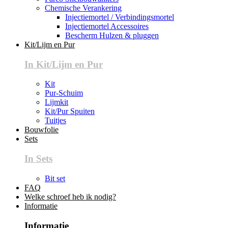
Chemische Verankering
Injectiemortel / Verbindingsmortel
Injectiemortel Accessoires
Bescherm Hulzen & pluggen
Kit/Lijm en Pur
In Kit/Lijm en Pur
Kit
Pur-Schuim
Lijmkit
Kit/Pur Spuiten
Tuitjes
Bouwfolie
Sets
In Sets
Bit set
FAQ
Welke schroef heb ik nodig?
Informatie
Informatie