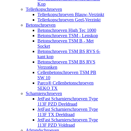
Kop
Tellerkopschroeven
Tellerkopschroeven Blauw-Verzinkt
Tellerkopschroeven Geel-Verzinkt
Betonschroeven
Betonschroeven High Tec 1000
Betonschroeven TSM - Lenskop
Betonschroeven TSM B - Met
Socket
Betonschroeven TSM BS RVS 6-
kant kop
Betonschroeven TSM BS RVS
Verzonken
Cellenbetonschroeven TSM PB
SW 10
Parco® Cellenbetonschroeven
SEKO TX
Scharnierschroeven
JetFast Scharnierschroeven Type
113F PZD Deeldraad
JetFast Scharnierschroeven Type
113F TX Deeldraad
JetFast Scharnierschroeven Type
113F PZD Voldraad
Afstandschroeven