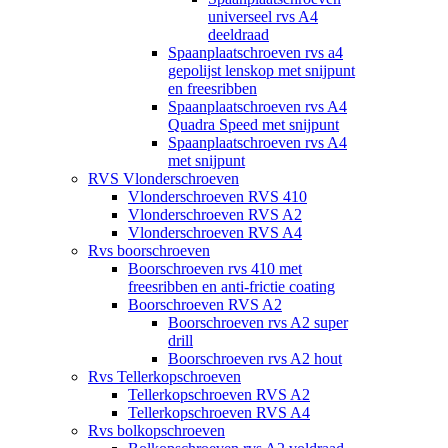
universeel rvs A4
deeldraad
Spaanplaatschroeven rvs a4
gepolijst lenskop met snijpunt
en freesribben
Spaanplaatschroeven rvs A4
Quadra Speed met snijpunt
Spaanplaatschroeven rvs A4
met snijpunt
RVS Vlonderschroeven
Vlonderschroeven RVS 410
Vlonderschroeven RVS A2
Vlonderschroeven RVS A4
Rvs boorschroeven
Boorschroeven rvs 410 met
freesribben en anti-frictie coating
Boorschroeven RVS A2
Boorschroeven rvs A2 super
drill
Boorschroeven rvs A2 hout
Rvs Tellerkopschroeven
Tellerkopschroeven RVS A2
Tellerkopschroeven RVS A4
Rvs bolkopschroeven