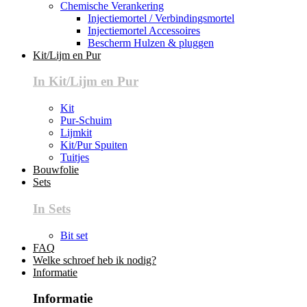
Chemische Verankering
Injectiemortel / Verbindingsmortel
Injectiemortel Accessoires
Bescherm Hulzen & pluggen
Kit/Lijm en Pur
In Kit/Lijm en Pur
Kit
Pur-Schuim
Lijmkit
Kit/Pur Spuiten
Tuitjes
Bouwfolie
Sets
In Sets
Bit set
FAQ
Welke schroef heb ik nodig?
Informatie
Informatie