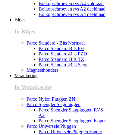
Bolkopschroeven rvs A4 voldraad
Bolkopschroeven rvs A2 deeldraad
Bolkopschroeven rvs A4 deeldraad
Bitjes
In Bitjes
Parco Standard - Bits Normaal
Parco Standard-Bits PH
Parco Standard-Bits PZD
Parco Standard-Bits TX
Parco Standard-Bits Sleuf
Magneethouders
Verankering
In Verankering
Parco Nylon Pluggen ZN
Parco Spengler Slagpluggen
Parco Spengler Slagpluggen RVS
A2
Parco Spengler Slagpluggen Koper
Parco Universele Pluggen
Parco Universele Pluggen zonder