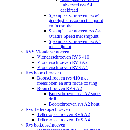
universeel rvs A4
deeldraad
Spaanplaatschroeven rvs a4
gepolijst lenskop met snijpunt
en freesribben
Spaanplaatschroeven rvs A4
Quadra Speed met snijpunt
Spaanplaatschroeven rvs A4
met snijpunt
RVS Vlonderschroeven
Vlonderschroeven RVS 410
Vlonderschroeven RVS A2
Vlonderschroeven RVS A4
Rvs boorschroeven
Boorschroeven rvs 410 met
freesribben en anti-frictie coating
Boorschroeven RVS A2
Boorschroeven rvs A2 super
drill
Boorschroeven rvs A2 hout
Rvs Tellerkopschroeven
Tellerkopschroeven RVS A2
Tellerkopschroeven RVS A4
Rvs bolkopschroeven