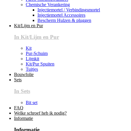
Chemische Verankering
Injectiemortel / Verbindingsmortel
Injectiemortel Accessoires
Bescherm Hulzen & pluggen
Kit/Lijm en Pur
In Kit/Lijm en Pur
Kit
Pur-Schuim
Lijmkit
Kit/Pur Spuiten
Tuitjes
Bouwfolie
Sets
In Sets
Bit set
FAQ
Welke schroef heb ik nodig?
Informatie
Informatie