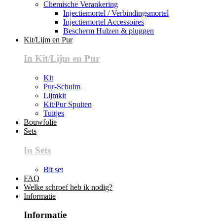
Chemische Verankering
Injectiemortel / Verbindingsmortel
Injectiemortel Accessoires
Bescherm Hulzen & pluggen
Kit/Lijm en Pur
In Kit/Lijm en Pur
Kit
Pur-Schuim
Lijmkit
Kit/Pur Spuiten
Tuitjes
Bouwfolie
Sets
In Sets
Bit set
FAQ
Welke schroef heb ik nodig?
Informatie
Informatie