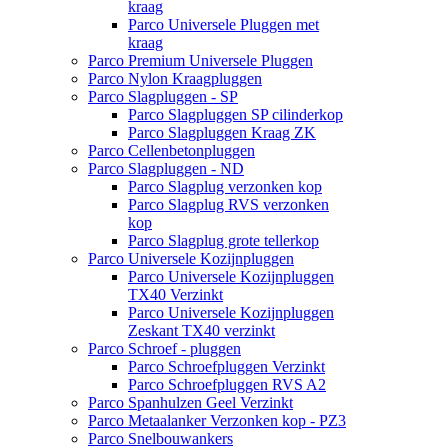
kraag
Parco Universele Pluggen met
kraag
Parco Premium Universele Pluggen
Parco Nylon Kraagpluggen
Parco Slagpluggen - SP
Parco Slagpluggen SP cilinderkop
Parco Slagpluggen Kraag ZK
Parco Cellenbetonpluggen
Parco Slagpluggen - ND
Parco Slagplug verzonken kop
Parco Slagplug RVS verzonken
kop
Parco Slagplug grote tellerkop
Parco Universele Kozijnpluggen
Parco Universele Kozijnpluggen
TX40 Verzinkt
Parco Universele Kozijnpluggen
Zeskant TX40 verzinkt
Parco Schroef - pluggen
Parco Schroefpluggen Verzinkt
Parco Schroefpluggen RVS A2
Parco Spanhulzen Geel Verzinkt
Parco Metaalanker Verzonken kop - PZ3
Parco Snelbouwankers