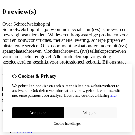
0 review(s)
Over Schroefwebshop.nl
Schroefwebshop.nl is jouw online specialist in (rvs) schroeven en
bevestigingsmaterialen. Wij leveren hoogwaardige producten voor
hout en bouwconstructies, met snelle levering, scherpe prijzen en
uitstekende service. Ons assortiment bestaat onder andere uit (rvs)
spaanplaatschroeven, vlonderschroeven, (rvs) tellerkopschroeven
voor hout, beton en gevel. Alle producten zijn zorgvuldig
geselecteerd en geschikt voor professioneel gebruik. Bij ons staat
kwaliteit en klanttevredenheid centraal. Snel geleverd. Eerlijk
geprijsd. Betrouwbaar bevestigd. KVK: 94053340 Snijderstraat 2a
Cookies & Privacy
4255HS Nieuwendijk
Neem contact met ons op
We gebruiken cookies en andere technieken om websiteverkeer te
Telefoon
0615628101
analyseren. Ook delen we informatie over uw gebruik van onze site
info@schroefwebshop.nl
met onze partners voor analyse.
Lees onze cookieverklaring
hier
Whatsapp
0615628101
Instagram
Informatie
Accepteren
Weigeren
Algemene voorwaarden
Cookie-instellingen
Herroepingsrecht
Over ons