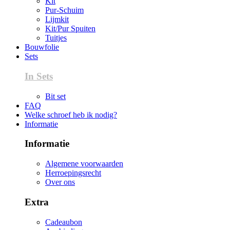
Kit
Pur-Schuim
Lijmkit
Kit/Pur Spuiten
Tuitjes
Bouwfolie
Sets
In Sets
Bit set
FAQ
Welke schroef heb ik nodig?
Informatie
Informatie
Algemene voorwaarden
Herroepingsrecht
Over ons
Extra
Cadeaubon