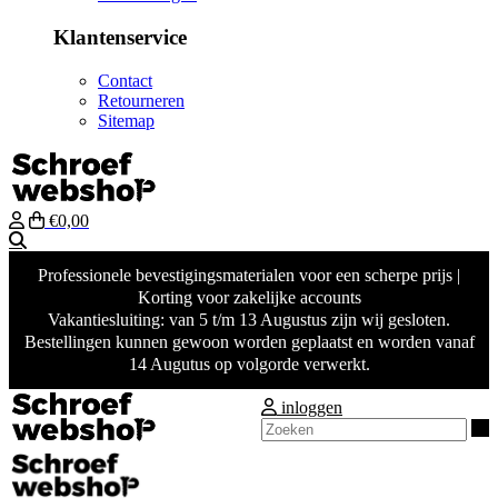
Klantenservice
Contact
Retourneren
Sitemap
€0,00
Zoeken
Professionele bevestigingsmaterialen voor een scherpe prijs |
Korting voor zakelijke accounts
Vakantiesluiting: van 5 t/m 13 Augustus zijn wij gesloten.
Bestellingen kunnen gewoon worden geplaatst en worden vanaf
14 Augutus op volgorde verwerkt.
inloggen
Z