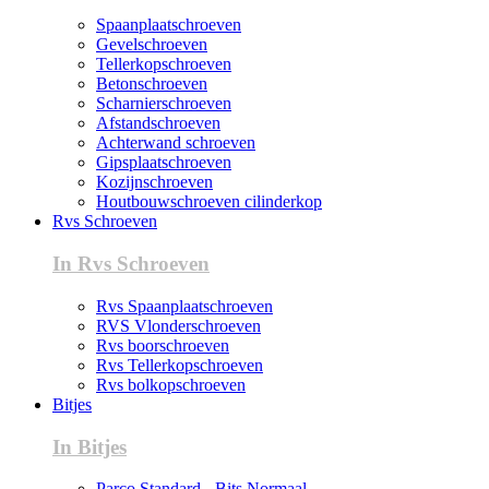
Spaanplaatschroeven
Gevelschroeven
Tellerkopschroeven
Betonschroeven
Scharnierschroeven
Afstandschroeven
Achterwand schroeven
Gipsplaatschroeven
Kozijnschroeven
Houtbouwschroeven cilinderkop
Rvs Schroeven
In Rvs Schroeven
Rvs Spaanplaatschroeven
RVS Vlonderschroeven
Rvs boorschroeven
Rvs Tellerkopschroeven
Rvs bolkopschroeven
Bitjes
In Bitjes
Parco Standard - Bits Normaal