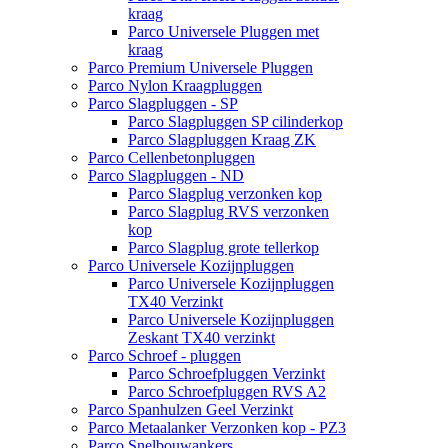
kraag
Parco Universele Pluggen met
kraag
Parco Premium Universele Pluggen
Parco Nylon Kraagpluggen
Parco Slagpluggen - SP
Parco Slagpluggen SP cilinderkop
Parco Slagpluggen Kraag ZK
Parco Cellenbetonpluggen
Parco Slagpluggen - ND
Parco Slagplug verzonken kop
Parco Slagplug RVS verzonken
kop
Parco Slagplug grote tellerkop
Parco Universele Kozijnpluggen
Parco Universele Kozijnpluggen
TX40 Verzinkt
Parco Universele Kozijnpluggen
Zeskant TX40 verzinkt
Parco Schroef - pluggen
Parco Schroefpluggen Verzinkt
Parco Schroefpluggen RVS A2
Parco Spanhulzen Geel Verzinkt
Parco Metaalanker Verzonken kop - PZ3
Parco Snelbouwankers