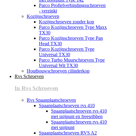
Parco Profielverbindingsschroeven
- verzinkt
Kozijnschroeven
Kozijnschroeven zonder kop
Parco Kozijnschroeven Type Maxx
TX30
Parco Kozijnschroeven Type Pan
Head TX30
Parco Kozijnschroeven Type
Universal TX30
Parco Turbo Muurschroeven Type
Universal Wit TX30
Houtbouwschroeven cilinderkop
Rvs Schroeven
In Rvs Schroeven
Rvs Spaanplaatschroeven
Spaanplaatschroeven rvs 410
Spaanplaatschroeven rvs 410
met snijpunt en freesribben
Spaanplaatschroeven rvs 410
met snijpunt
Spaanplaatschroeven RVS A2