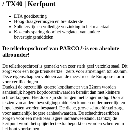
/ TX40 | Kerfpunt
ETA goedkeuring
Hoog draagvermogen en breuksterkte
Splintervrije en volledige verzinking in het materiaal
Kostenbesparing door het weglaten van andere
bevestigingsmiddelen
De tellerkopschroef van PARCO® is een absolute
allrounder!
De tellerkopschroef is gemaakt van zeer sterk geel verzinkt staal. Dit
zorgt voor een hoge breuksterkte - zelfs voor afmetingen tot 500mm.
Deze eigenschappen voldoen aan de meest recente Europese norm
voor certificeringen.
Dankzij de opzettelijk grotere kopdiameter van 22mm worden
aanzienlijk hogere kopdoortrekwaarden bereikt dan met kleinere
schroefkoppen. Hierdoor zijn sluitringen niet langer nodig. Door af
te zien van andere bevestigingsmiddelen kunnen onder meer tijd en
hoge kosten worden bespaard. De diepe, grove schroefdraad zorgt
voor aanzienlijk hogere aanhaalwaarden. De schachtfreesribben
zorgen voor een merkbaar lagere indraaiweerstand. Dankzij de
kerfpunt wordt het splijteffect extra beperkt en worden scheuren in
het hout voorkomen.