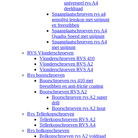
universeel rvs A4
deeldraad
Spaanplaatschroeven rvs a4
gepolijst lenskop met snijpunt
en freesribben
Spaanplaatschroeven rvs A4
Quadra Speed met snijpunt
Spaanplaatschroeven rvs A4
met snijpunt
RVS Vlonderschroeven
Vlonderschroeven RVS 410
Vlonderschroeven RVS A2
Vlonderschroeven RVS A4
Rvs boorschroeven
Boorschroeven rvs 410 met
freesribben en anti-frictie coating
Boorschroeven RVS A2
Boorschroeven rvs A2 super
drill
Boorschroeven rvs A2 hout
Rvs Tellerkopschroeven
Tellerkopschroeven RVS A2
Tellerkopschroeven RVS A4
Rvs bolkopschroeven
Bolkopschroeven rvs A2 voldraad