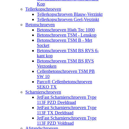
Kop
Tellerkopschroeven
Tellerkopschroeven Blauw-Verzinkt
Tellerkopschroeven Geel-Verzinkt
Betonschroeven
Betonschroeven High Tec 1000
Betonschroeven TSM - Lenskop
Betonschroeven TSM B - Met
Socket
Betonschroeven TSM BS RVS 6-
kant kop
Betonschroeven TSM BS RVS
Verzonken
Cellenbetonschroeven TSM PB
SW 10
Parco® Cellenbetonschroeven
SEKO TX
Scharnierschroeven
JetFast Scharnierschroeven Type
113F PZD Deeldraad
JetFast Scharnierschroeven Type
113F TX Deeldraad
JetFast Scharnierschroeven Type
113F PZD Voldraad
Afstandschroeven