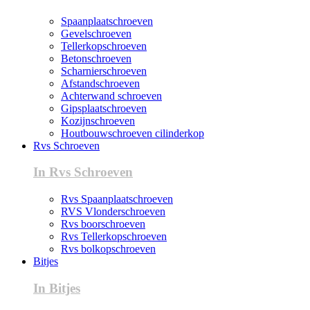
Spaanplaatschroeven
Gevelschroeven
Tellerkopschroeven
Betonschroeven
Scharnierschroeven
Afstandschroeven
Achterwand schroeven
Gipsplaatschroeven
Kozijnschroeven
Houtbouwschroeven cilinderkop
Rvs Schroeven
In Rvs Schroeven
Rvs Spaanplaatschroeven
RVS Vlonderschroeven
Rvs boorschroeven
Rvs Tellerkopschroeven
Rvs bolkopschroeven
Bitjes
In Bitjes