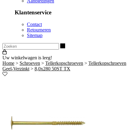
Aanbiedingen
Klantenservice
Contact
Retourneren
Sitemap
Zoeken
Uw winkelwagen is leeg!
Home
>
Schroeven
>
Tellerkopschroeven
>
Tellerkopschroeven
Geel-Verzinkt
>
8,0x280 50ST TX