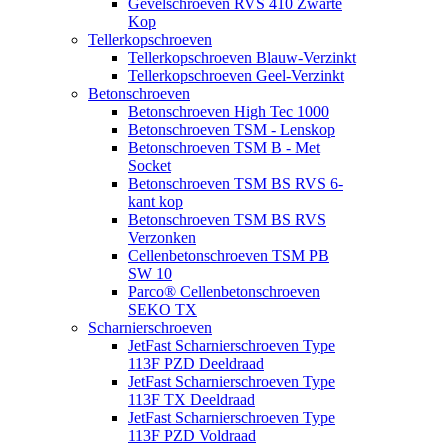
Gevelschroeven RVS 410 Zwarte
Kop
Tellerkopschroeven
Tellerkopschroeven Blauw-Verzinkt
Tellerkopschroeven Geel-Verzinkt
Betonschroeven
Betonschroeven High Tec 1000
Betonschroeven TSM - Lenskop
Betonschroeven TSM B - Met
Socket
Betonschroeven TSM BS RVS 6-
kant kop
Betonschroeven TSM BS RVS
Verzonken
Cellenbetonschroeven TSM PB
SW 10
Parco® Cellenbetonschroeven
SEKO TX
Scharnierschroeven
JetFast Scharnierschroeven Type
113F PZD Deeldraad
JetFast Scharnierschroeven Type
113F TX Deeldraad
JetFast Scharnierschroeven Type
113F PZD Voldraad