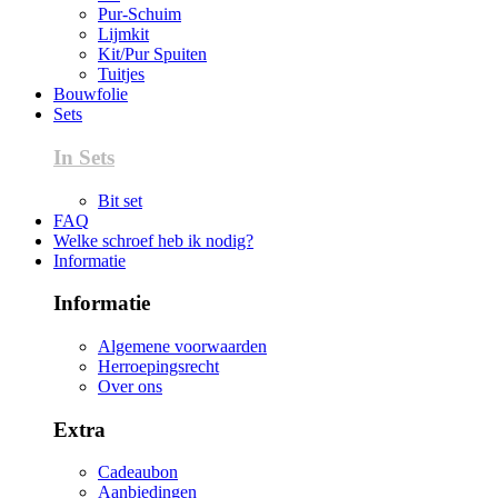
Pur-Schuim
Lijmkit
Kit/Pur Spuiten
Tuitjes
Bouwfolie
Sets
In Sets
Bit set
FAQ
Welke schroef heb ik nodig?
Informatie
Informatie
Algemene voorwaarden
Herroepingsrecht
Over ons
Extra
Cadeaubon
Aanbiedingen