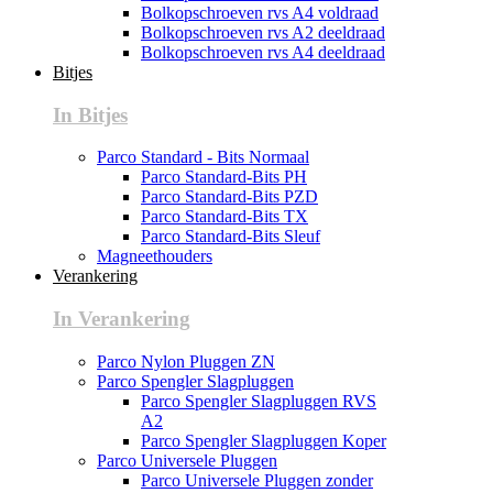
Bolkopschroeven rvs A4 voldraad
Bolkopschroeven rvs A2 deeldraad
Bolkopschroeven rvs A4 deeldraad
Bitjes
In Bitjes
Parco Standard - Bits Normaal
Parco Standard-Bits PH
Parco Standard-Bits PZD
Parco Standard-Bits TX
Parco Standard-Bits Sleuf
Magneethouders
Verankering
In Verankering
Parco Nylon Pluggen ZN
Parco Spengler Slagpluggen
Parco Spengler Slagpluggen RVS
A2
Parco Spengler Slagpluggen Koper
Parco Universele Pluggen
Parco Universele Pluggen zonder