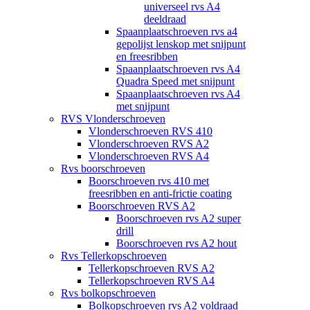
universeel rvs A4
deeldraad
Spaanplaatschroeven rvs a4
gepolijst lenskop met snijpunt
en freesribben
Spaanplaatschroeven rvs A4
Quadra Speed met snijpunt
Spaanplaatschroeven rvs A4
met snijpunt
RVS Vlonderschroeven
Vlonderschroeven RVS 410
Vlonderschroeven RVS A2
Vlonderschroeven RVS A4
Rvs boorschroeven
Boorschroeven rvs 410 met
freesribben en anti-frictie coating
Boorschroeven RVS A2
Boorschroeven rvs A2 super
drill
Boorschroeven rvs A2 hout
Rvs Tellerkopschroeven
Tellerkopschroeven RVS A2
Tellerkopschroeven RVS A4
Rvs bolkopschroeven
Bolkopschroeven rvs A2 voldraad