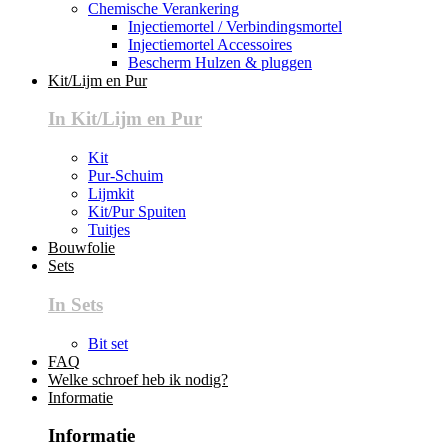
Chemische Verankering
Injectiemortel / Verbindingsmortel
Injectiemortel Accessoires
Bescherm Hulzen & pluggen
Kit/Lijm en Pur
In Kit/Lijm en Pur
Kit
Pur-Schuim
Lijmkit
Kit/Pur Spuiten
Tuitjes
Bouwfolie
Sets
In Sets
Bit set
FAQ
Welke schroef heb ik nodig?
Informatie
Informatie