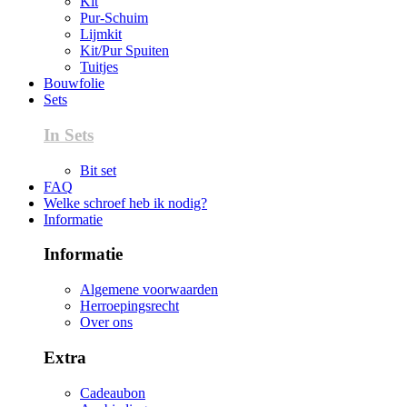
Kit
Pur-Schuim
Lijmkit
Kit/Pur Spuiten
Tuitjes
Bouwfolie
Sets
In Sets
Bit set
FAQ
Welke schroef heb ik nodig?
Informatie
Informatie
Algemene voorwaarden
Herroepingsrecht
Over ons
Extra
Cadeaubon