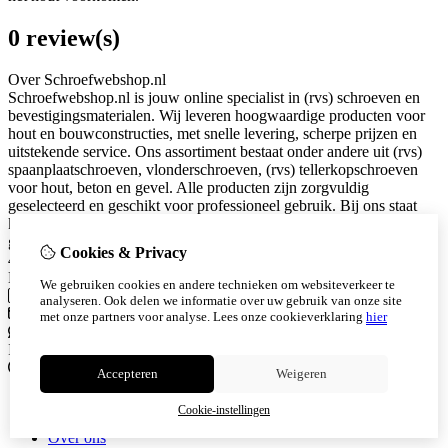
0 review(s)
Over Schroefwebshop.nl
Schroefwebshop.nl is jouw online specialist in (rvs) schroeven en
bevestigingsmaterialen. Wij leveren hoogwaardige producten voor
hout en bouwconstructies, met snelle levering, scherpe prijzen en
uitstekende service. Ons assortiment bestaat onder andere uit (rvs)
spaanplaatschroeven, vlonderschroeven, (rvs) tellerkopschroeven
voor hout, beton en gevel. Alle producten zijn zorgvuldig
geselecteerd en geschikt voor professioneel gebruik. Bij ons staat
kwaliteit en klanttevredenheid centraal. Snel geleverd. Eerlijk
geprijsd. Betrouwbaar bevestigd. KVK: 94053340 Snijderstraat 2a
Cookies & Privacy
4255HS Nieuwendijk
Neem contact met ons op
We gebruiken cookies en andere technieken om websiteverkeer te
Telefoon
0615628101
analyseren. Ook delen we informatie over uw gebruik van onze site
info@schroefwebshop.nl
met onze partners voor analyse.
Lees onze cookieverklaring
hier
Whatsapp
0615628101
Instagram
Informatie
Accepteren
Weigeren
Algemene voorwaarden
Cookie-instellingen
Herroepingsrecht
Over ons