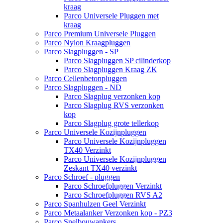
kraag
Parco Universele Pluggen met
kraag
Parco Premium Universele Pluggen
Parco Nylon Kraagpluggen
Parco Slagpluggen - SP
Parco Slagpluggen SP cilinderkop
Parco Slagpluggen Kraag ZK
Parco Cellenbetonpluggen
Parco Slagpluggen - ND
Parco Slagplug verzonken kop
Parco Slagplug RVS verzonken
kop
Parco Slagplug grote tellerkop
Parco Universele Kozijnpluggen
Parco Universele Kozijnpluggen
TX40 Verzinkt
Parco Universele Kozijnpluggen
Zeskant TX40 verzinkt
Parco Schroef - pluggen
Parco Schroefpluggen Verzinkt
Parco Schroefpluggen RVS A2
Parco Spanhulzen Geel Verzinkt
Parco Metaalanker Verzonken kop - PZ3
Parco Snelbouwankers