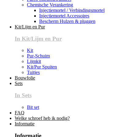
Chemische Verankering
Injectiemortel / Verbindingsmortel
Injectiemortel Accessoires
Bescherm Hulzen & pluggen
Kit/Lijm en Pur
In Kit/Lijm en Pur
Kit
Pur-Schuim
Lijmkit
Kit/Pur Spuiten
Tuitjes
Bouwfolie
Sets
In Sets
Bit set
FAQ
Welke schroef heb ik nodig?
Informatie
Informatie