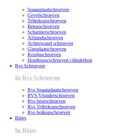
Spaanplaatschroeven
Gevelschroeven
Tellerkopschroeven
Betonschroeven
Scharnierschroeven
Afstandschroeven
Achterwand schroeven
Gipsplaatschroeven
Kozijnschroeven
Houtbouwschroeven cilinderkop
Rvs Schroeven
In Rvs Schroeven
Rvs Spaanplaatschroeven
RVS Vlonderschroeven
Rvs boorschroeven
Rvs Tellerkopschroeven
Rvs bolkopschroeven
Bitjes
In Bitjes