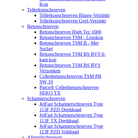
Kop
Tellerkopschroeven
Tellerkopschroeven Blauw-Verzinkt
Tellerkopschroeven Geel-Verzinkt
Betonschroeven
Betonschroeven High Tec 1000
Betonschroeven TSM - Lenskop
Betonschroeven TSM B - Met
Socket
Betonschroeven TSM BS RVS 6-
kant kop
Betonschroeven TSM BS RVS
Verzonken
Cellenbetonschroeven TSM PB
SW 10
Parco® Cellenbetonschroeven
SEKO TX
Scharnierschroeven
JetFast Scharnierschroeven Type
113F PZD Deeldraad
JetFast Scharnierschroeven Type
113F TX Deeldraad
JetFast Scharnierschroeven Type
113F PZD Voldraad
Afstandschroeven