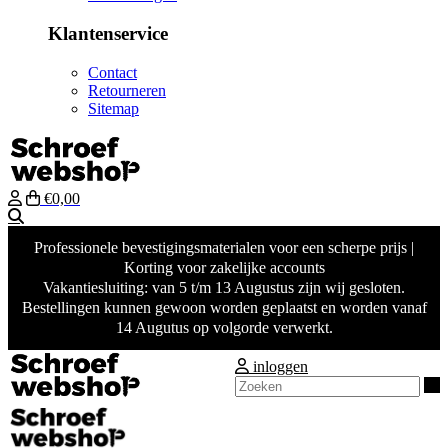
Klantenservice
Contact
Retourneren
Sitemap
€0,00
Zoeken
Professionele bevestigingsmaterialen voor een scherpe prijs |
Korting voor zakelijke accounts
Vakantiesluiting: van 5 t/m 13 Augustus zijn wij gesloten.
Bestellingen kunnen gewoon worden geplaatst en worden vanaf
14 Augutus op volgorde verwerkt.
inloggen
Z