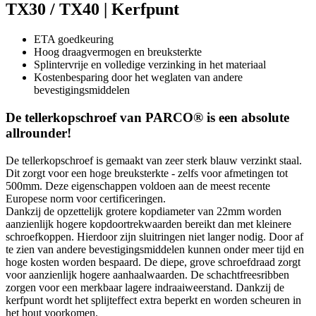
TX30 / TX40 | Kerfpunt
ETA goedkeuring
Hoog draagvermogen en breuksterkte
Splintervrije en volledige verzinking in het materiaal
Kostenbesparing door het weglaten van andere
bevestigingsmiddelen
De tellerkopschroef van PARCO® is een absolute
allrounder!
De tellerkopschroef is gemaakt van zeer sterk blauw verzinkt staal.
Dit zorgt voor een hoge breuksterkte - zelfs voor afmetingen tot
500mm. Deze eigenschappen voldoen aan de meest recente
Europese norm voor certificeringen.
Dankzij de opzettelijk grotere kopdiameter van 22mm worden
aanzienlijk hogere kopdoortrekwaarden bereikt dan met kleinere
schroefkoppen. Hierdoor zijn sluitringen niet langer nodig. Door af
te zien van andere bevestigingsmiddelen kunnen onder meer tijd en
hoge kosten worden bespaard. De diepe, grove schroefdraad zorgt
voor aanzienlijk hogere aanhaalwaarden. De schachtfreesribben
zorgen voor een merkbaar lagere indraaiweerstand. Dankzij de
kerfpunt wordt het splijteffect extra beperkt en worden scheuren in
het hout voorkomen.