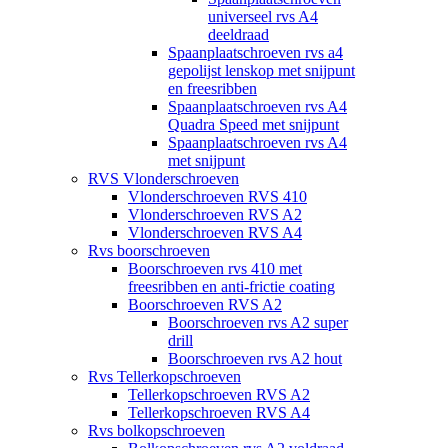
universeel rvs A4
deeldraad
Spaanplaatschroeven rvs a4
gepolijst lenskop met snijpunt
en freesribben
Spaanplaatschroeven rvs A4
Quadra Speed met snijpunt
Spaanplaatschroeven rvs A4
met snijpunt
RVS Vlonderschroeven
Vlonderschroeven RVS 410
Vlonderschroeven RVS A2
Vlonderschroeven RVS A4
Rvs boorschroeven
Boorschroeven rvs 410 met
freesribben en anti-frictie coating
Boorschroeven RVS A2
Boorschroeven rvs A2 super
drill
Boorschroeven rvs A2 hout
Rvs Tellerkopschroeven
Tellerkopschroeven RVS A2
Tellerkopschroeven RVS A4
Rvs bolkopschroeven