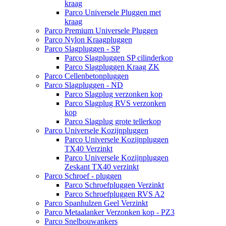
kraag
Parco Universele Pluggen met
kraag
Parco Premium Universele Pluggen
Parco Nylon Kraagpluggen
Parco Slagpluggen - SP
Parco Slagpluggen SP cilinderkop
Parco Slagpluggen Kraag ZK
Parco Cellenbetonpluggen
Parco Slagpluggen - ND
Parco Slagplug verzonken kop
Parco Slagplug RVS verzonken
kop
Parco Slagplug grote tellerkop
Parco Universele Kozijnpluggen
Parco Universele Kozijnpluggen
TX40 Verzinkt
Parco Universele Kozijnpluggen
Zeskant TX40 verzinkt
Parco Schroef - pluggen
Parco Schroefpluggen Verzinkt
Parco Schroefpluggen RVS A2
Parco Spanhulzen Geel Verzinkt
Parco Metaalanker Verzonken kop - PZ3
Parco Snelbouwankers