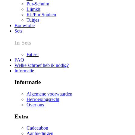
Pur-Schuim
Lijmkit
Kit/Pur Spuiten
Tuitjes
Bouwfolie
Sets
In Sets
Bit set
FAQ
Welke schroef heb ik nodig?
Informatie
Informatie
Algemene voorwaarden
Herroepingsrecht
Over ons
Extra
Cadeaubon
Aanbiedingen