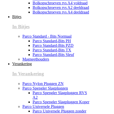
Bolkopschroeven rvs A4 voldraad
Bolkopschroeven rvs A2 deeldraad
Bolkopschroeven rvs A4 deeldraad
Bitjes
In Bitjes
Parco Standard - Bits Normaal
Parco Standard-Bits PH
Parco Standard-Bits PZD
Parco Standard-Bits TX
Parco Standard-Bits Sleuf
Magneethouders
Verankering
In Verankering
Parco Nylon Pluggen ZN
Parco Spengler Slagpluggen
Parco Spengler Slagpluggen RVS
A2
Parco Spengler Slagpluggen Koper
Parco Universele Pluggen
Parco Universele Pluggen zonder