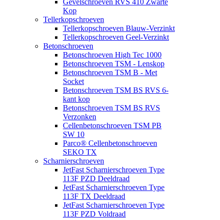
Gevelschroeven RVS 410 Zwarte
Kop
Tellerkopschroeven
Tellerkopschroeven Blauw-Verzinkt
Tellerkopschroeven Geel-Verzinkt
Betonschroeven
Betonschroeven High Tec 1000
Betonschroeven TSM - Lenskop
Betonschroeven TSM B - Met
Socket
Betonschroeven TSM BS RVS 6-
kant kop
Betonschroeven TSM BS RVS
Verzonken
Cellenbetonschroeven TSM PB
SW 10
Parco® Cellenbetonschroeven
SEKO TX
Scharnierschroeven
JetFast Scharnierschroeven Type
113F PZD Deeldraad
JetFast Scharnierschroeven Type
113F TX Deeldraad
JetFast Scharnierschroeven Type
113F PZD Voldraad