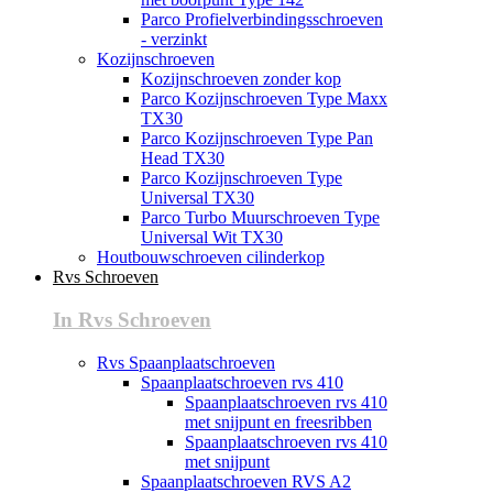
Parco Profielverbindingsschroeven
- verzinkt
Kozijnschroeven
Kozijnschroeven zonder kop
Parco Kozijnschroeven Type Maxx
TX30
Parco Kozijnschroeven Type Pan
Head TX30
Parco Kozijnschroeven Type
Universal TX30
Parco Turbo Muurschroeven Type
Universal Wit TX30
Houtbouwschroeven cilinderkop
Rvs Schroeven
In Rvs Schroeven
Rvs Spaanplaatschroeven
Spaanplaatschroeven rvs 410
Spaanplaatschroeven rvs 410
met snijpunt en freesribben
Spaanplaatschroeven rvs 410
met snijpunt
Spaanplaatschroeven RVS A2