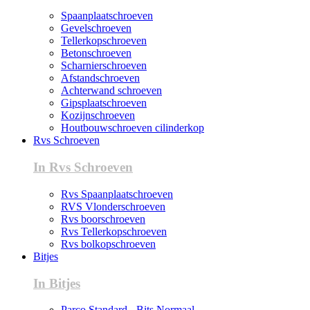
Spaanplaatschroeven
Gevelschroeven
Tellerkopschroeven
Betonschroeven
Scharnierschroeven
Afstandschroeven
Achterwand schroeven
Gipsplaatschroeven
Kozijnschroeven
Houtbouwschroeven cilinderkop
Rvs Schroeven
In Rvs Schroeven
Rvs Spaanplaatschroeven
RVS Vlonderschroeven
Rvs boorschroeven
Rvs Tellerkopschroeven
Rvs bolkopschroeven
Bitjes
In Bitjes
Parco Standard - Bits Normaal