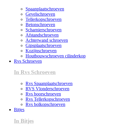
Spaanplaatschroeven
Gevelschroeven
Tellerkopschroeven
Betonschroeven
Scharnierschroeven
Afstandschroeven
Achterwand schroeven
Gipsplaatschroeven
Kozijnschroeven
Houtbouwschroeven cilinderkop
Rvs Schroeven
In Rvs Schroeven
Rvs Spaanplaatschroeven
RVS Vlonderschroeven
Rvs boorschroeven
Rvs Tellerkopschroeven
Rvs bolkopschroeven
Bitjes
In Bitjes