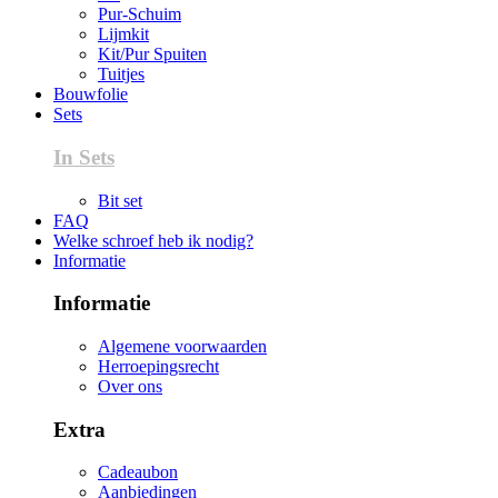
Pur-Schuim
Lijmkit
Kit/Pur Spuiten
Tuitjes
Bouwfolie
Sets
In Sets
Bit set
FAQ
Welke schroef heb ik nodig?
Informatie
Informatie
Algemene voorwaarden
Herroepingsrecht
Over ons
Extra
Cadeaubon
Aanbiedingen