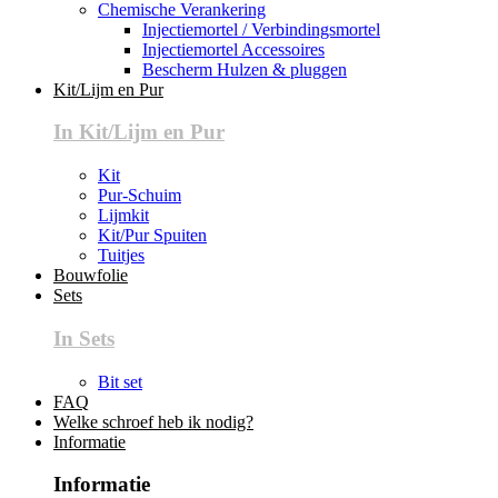
Chemische Verankering
Injectiemortel / Verbindingsmortel
Injectiemortel Accessoires
Bescherm Hulzen & pluggen
Kit/Lijm en Pur
In Kit/Lijm en Pur
Kit
Pur-Schuim
Lijmkit
Kit/Pur Spuiten
Tuitjes
Bouwfolie
Sets
In Sets
Bit set
FAQ
Welke schroef heb ik nodig?
Informatie
Informatie