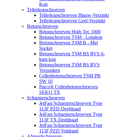
Kop
Tellerkopschroeven
Tellerkopschroeven Blauw-Verzinkt
Tellerkopschroeven Geel-Verzinkt
Betonschroeven
Betonschroeven High Tec 1000
Betonschroeven TSM - Lenskop
Betonschroeven TSM B - Met
Socket
Betonschroeven TSM BS RVS 6-
kant kop
Betonschroeven TSM BS RVS
Verzonken
Cellenbetonschroeven TSM PB
SW 10
Parco® Cellenbetonschroeven
SEKO TX
Scharnierschroeven
JetFast Scharnierschroeven Type
113F PZD Deeldraad
JetFast Scharnierschroeven Type
113F TX Deeldraad
JetFast Scharnierschroeven Type
113F PZD Voldraad
Afstandschroeven