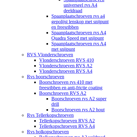
universeel rvs A4
deeldraad
Spaanplaatschroeven rvs a4
gepolijst lenskop met snijpunt
en freesribben
Spaanplaatschroeven rvs A4
Quadra Speed met snijpunt
Spaanplaatschroeven rvs A4
met snijpunt
RVS Vlonderschroeven
Vlonderschroeven RVS 410
Vlonderschroeven RVS A2
Vlonderschroeven RVS A4
Rvs boorschroeven
Boorschroeven rvs 410 met
freesribben en anti-frictie coating
Boorschroeven RVS A2
Boorschroeven rvs A2 super
drill
Boorschroeven rvs A2 hout
Rvs Tellerkopschroeven
Tellerkopschroeven RVS A2
Tellerkopschroeven RVS A4
Rvs bolkopschroeven