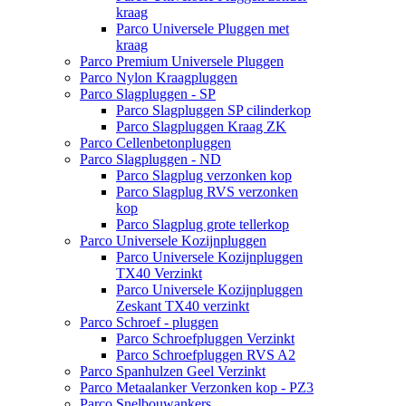
kraag
Parco Universele Pluggen met
kraag
Parco Premium Universele Pluggen
Parco Nylon Kraagpluggen
Parco Slagpluggen - SP
Parco Slagpluggen SP cilinderkop
Parco Slagpluggen Kraag ZK
Parco Cellenbetonpluggen
Parco Slagpluggen - ND
Parco Slagplug verzonken kop
Parco Slagplug RVS verzonken
kop
Parco Slagplug grote tellerkop
Parco Universele Kozijnpluggen
Parco Universele Kozijnpluggen
TX40 Verzinkt
Parco Universele Kozijnpluggen
Zeskant TX40 verzinkt
Parco Schroef - pluggen
Parco Schroefpluggen Verzinkt
Parco Schroefpluggen RVS A2
Parco Spanhulzen Geel Verzinkt
Parco Metaalanker Verzonken kop - PZ3
Parco Snelbouwankers