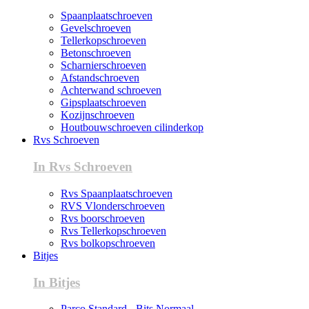
Spaanplaatschroeven
Gevelschroeven
Tellerkopschroeven
Betonschroeven
Scharnierschroeven
Afstandschroeven
Achterwand schroeven
Gipsplaatschroeven
Kozijnschroeven
Houtbouwschroeven cilinderkop
Rvs Schroeven
In Rvs Schroeven
Rvs Spaanplaatschroeven
RVS Vlonderschroeven
Rvs boorschroeven
Rvs Tellerkopschroeven
Rvs bolkopschroeven
Bitjes
In Bitjes
Parco Standard - Bits Normaal