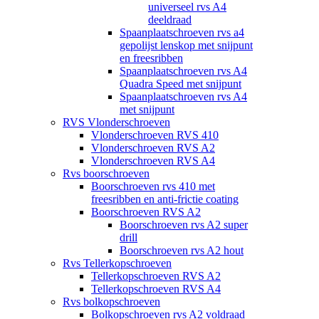
universeel rvs A4
deeldraad
Spaanplaatschroeven rvs a4
gepolijst lenskop met snijpunt
en freesribben
Spaanplaatschroeven rvs A4
Quadra Speed met snijpunt
Spaanplaatschroeven rvs A4
met snijpunt
RVS Vlonderschroeven
Vlonderschroeven RVS 410
Vlonderschroeven RVS A2
Vlonderschroeven RVS A4
Rvs boorschroeven
Boorschroeven rvs 410 met
freesribben en anti-frictie coating
Boorschroeven RVS A2
Boorschroeven rvs A2 super
drill
Boorschroeven rvs A2 hout
Rvs Tellerkopschroeven
Tellerkopschroeven RVS A2
Tellerkopschroeven RVS A4
Rvs bolkopschroeven
Bolkopschroeven rvs A2 voldraad