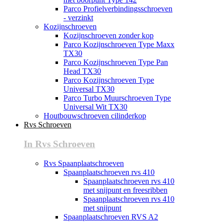
Parco Profielverbindingsschroeven
- verzinkt
Kozijnschroeven
Kozijnschroeven zonder kop
Parco Kozijnschroeven Type Maxx
TX30
Parco Kozijnschroeven Type Pan
Head TX30
Parco Kozijnschroeven Type
Universal TX30
Parco Turbo Muurschroeven Type
Universal Wit TX30
Houtbouwschroeven cilinderkop
Rvs Schroeven
In Rvs Schroeven
Rvs Spaanplaatschroeven
Spaanplaatschroeven rvs 410
Spaanplaatschroeven rvs 410
met snijpunt en freesribben
Spaanplaatschroeven rvs 410
met snijpunt
Spaanplaatschroeven RVS A2