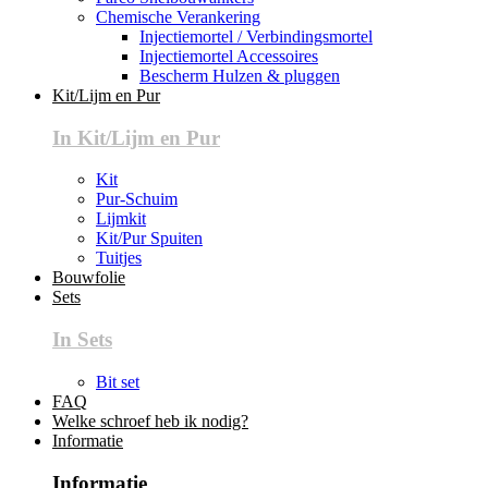
Chemische Verankering
Injectiemortel / Verbindingsmortel
Injectiemortel Accessoires
Bescherm Hulzen & pluggen
Kit/Lijm en Pur
In Kit/Lijm en Pur
Kit
Pur-Schuim
Lijmkit
Kit/Pur Spuiten
Tuitjes
Bouwfolie
Sets
In Sets
Bit set
FAQ
Welke schroef heb ik nodig?
Informatie
Informatie