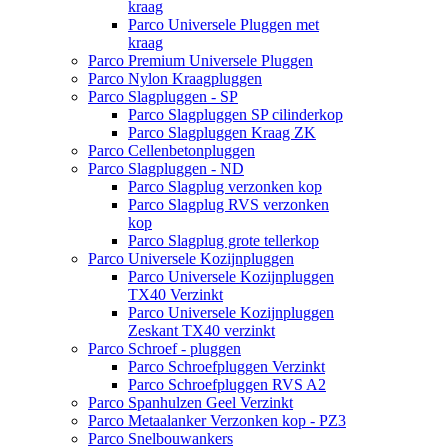
kraag
Parco Universele Pluggen met
kraag
Parco Premium Universele Pluggen
Parco Nylon Kraagpluggen
Parco Slagpluggen - SP
Parco Slagpluggen SP cilinderkop
Parco Slagpluggen Kraag ZK
Parco Cellenbetonpluggen
Parco Slagpluggen - ND
Parco Slagplug verzonken kop
Parco Slagplug RVS verzonken
kop
Parco Slagplug grote tellerkop
Parco Universele Kozijnpluggen
Parco Universele Kozijnpluggen
TX40 Verzinkt
Parco Universele Kozijnpluggen
Zeskant TX40 verzinkt
Parco Schroef - pluggen
Parco Schroefpluggen Verzinkt
Parco Schroefpluggen RVS A2
Parco Spanhulzen Geel Verzinkt
Parco Metaalanker Verzonken kop - PZ3
Parco Snelbouwankers