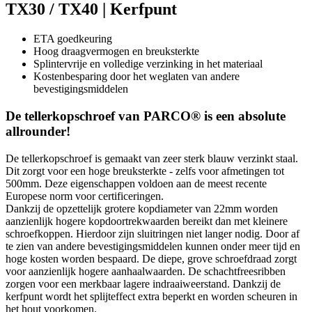
TX30 / TX40 | Kerfpunt
ETA goedkeuring
Hoog draagvermogen en breuksterkte
Splintervrije en volledige verzinking in het materiaal
Kostenbesparing door het weglaten van andere
bevestigingsmiddelen
De tellerkopschroef van PARCO® is een absolute
allrounder!
De tellerkopschroef is gemaakt van zeer sterk blauw verzinkt staal.
Dit zorgt voor een hoge breuksterkte - zelfs voor afmetingen tot
500mm. Deze eigenschappen voldoen aan de meest recente
Europese norm voor certificeringen.
Dankzij de opzettelijk grotere kopdiameter van 22mm worden
aanzienlijk hogere kopdoortrekwaarden bereikt dan met kleinere
schroefkoppen. Hierdoor zijn sluitringen niet langer nodig. Door af
te zien van andere bevestigingsmiddelen kunnen onder meer tijd en
hoge kosten worden bespaard. De diepe, grove schroefdraad zorgt
voor aanzienlijk hogere aanhaalwaarden. De schachtfreesribben
zorgen voor een merkbaar lagere indraaiweerstand. Dankzij de
kerfpunt wordt het splijteffect extra beperkt en worden scheuren in
het hout voorkomen.