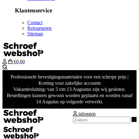
Klantenservice
Contact
Retourneren
Sitemap
€0,00
Zoeken
Professionele bevestigingsmaterialen voor een scherpe prijs |
Korting voor zakelijke accounts
Vakantiesluiting: van 5 t/m 13 Augustus zijn wij gesloten.
Bestellingen kunnen gewoon worden geplaatst en worden vanaf
14 Augutus op volgorde verwerkt.
inloggen
Z