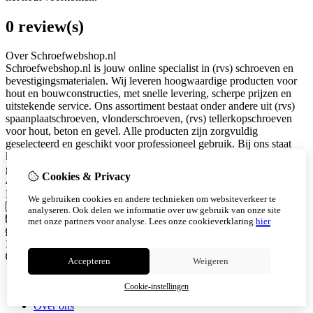
0 review(s)
Over Schroefwebshop.nl
Schroefwebshop.nl is jouw online specialist in (rvs) schroeven en
bevestigingsmaterialen. Wij leveren hoogwaardige producten voor
hout en bouwconstructies, met snelle levering, scherpe prijzen en
uitstekende service. Ons assortiment bestaat onder andere uit (rvs)
spaanplaatschroeven, vlonderschroeven, (rvs) tellerkopschroeven
voor hout, beton en gevel. Alle producten zijn zorgvuldig
geselecteerd en geschikt voor professioneel gebruik. Bij ons staat
kwaliteit en klanttevredenheid centraal. Snel geleverd. Eerlijk
geprijsd. Betrouwbaar bevestigd. KVK: 94053340 Snijderstraat 2a
Cookies & Privacy
4255HS Nieuwendijk
Neem contact met ons op
We gebruiken cookies en andere technieken om websiteverkeer te
Telefoon
0615628101
analyseren. Ook delen we informatie over uw gebruik van onze site
info@schroefwebshop.nl
met onze partners voor analyse.
Lees onze cookieverklaring
hier
Whatsapp
0615628101
Instagram
Informatie
Accepteren
Weigeren
Algemene voorwaarden
Cookie-instellingen
Herroepingsrecht
Over ons