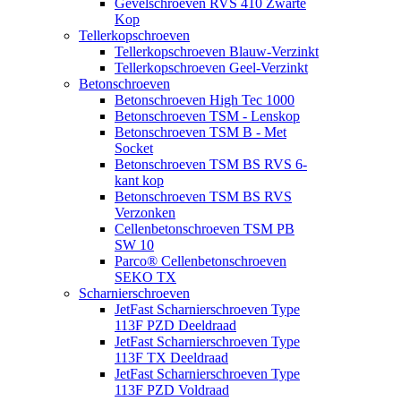
Gevelschroeven RVS 410 Zwarte
Kop
Tellerkopschroeven
Tellerkopschroeven Blauw-Verzinkt
Tellerkopschroeven Geel-Verzinkt
Betonschroeven
Betonschroeven High Tec 1000
Betonschroeven TSM - Lenskop
Betonschroeven TSM B - Met
Socket
Betonschroeven TSM BS RVS 6-
kant kop
Betonschroeven TSM BS RVS
Verzonken
Cellenbetonschroeven TSM PB
SW 10
Parco® Cellenbetonschroeven
SEKO TX
Scharnierschroeven
JetFast Scharnierschroeven Type
113F PZD Deeldraad
JetFast Scharnierschroeven Type
113F TX Deeldraad
JetFast Scharnierschroeven Type
113F PZD Voldraad