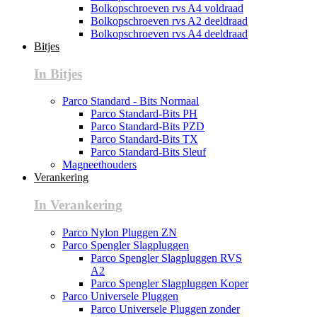
Bolkopschroeven rvs A4 voldraad
Bolkopschroeven rvs A2 deeldraad
Bolkopschroeven rvs A4 deeldraad
Bitjes
In Bitjes
Parco Standard - Bits Normaal
Parco Standard-Bits PH
Parco Standard-Bits PZD
Parco Standard-Bits TX
Parco Standard-Bits Sleuf
Magneethouders
Verankering
In Verankering
Parco Nylon Pluggen ZN
Parco Spengler Slagpluggen
Parco Spengler Slagpluggen RVS
A2
Parco Spengler Slagpluggen Koper
Parco Universele Pluggen
Parco Universele Pluggen zonder