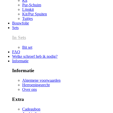
Kit
Pur-Schuim
Lijmkit
Kit/Pur Spuiten
Tuitjes
Bouwfolie
Sets
In Sets
Bit set
FAQ
Welke schroef heb ik nodig?
Informatie
Informatie
Algemene voorwaarden
Herroepingsrecht
Over ons
Extra
Cadeaubon