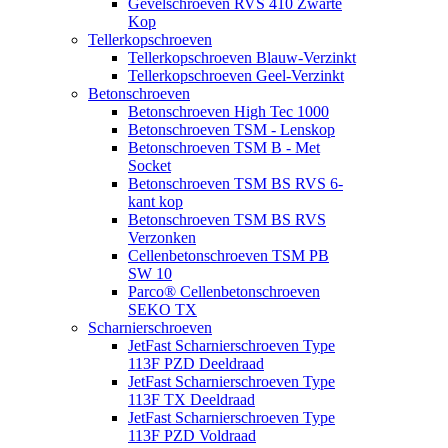
Gevelschroeven RVS 410 Zwarte
Kop
Tellerkopschroeven
Tellerkopschroeven Blauw-Verzinkt
Tellerkopschroeven Geel-Verzinkt
Betonschroeven
Betonschroeven High Tec 1000
Betonschroeven TSM - Lenskop
Betonschroeven TSM B - Met
Socket
Betonschroeven TSM BS RVS 6-
kant kop
Betonschroeven TSM BS RVS
Verzonken
Cellenbetonschroeven TSM PB
SW 10
Parco® Cellenbetonschroeven
SEKO TX
Scharnierschroeven
JetFast Scharnierschroeven Type
113F PZD Deeldraad
JetFast Scharnierschroeven Type
113F TX Deeldraad
JetFast Scharnierschroeven Type
113F PZD Voldraad