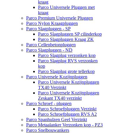
kraag
Parco Universele Pluggen met
kraag
Parco Premium Universele Pluggen
Parco Nylon Kraagpluggen
Parco Slagpluggen - SP
Parco Slagpluggen SP cilinderkop
Parco Slagpluggen Kraag ZK
Parco Cellenbetonpluggen
Parco Slagpluggen - ND
Parco Slagplug verzonken kop
Parco Slagplug RVS verzonken
kop
Parco Slagplug grote tellerkop
Parco Universele Kozijnpluggen
Parco Universele Kozijnpluggen
TX40 Verzinkt
Parco Universele Kozijnpluggen
Zeskant TX40 verzinkt
Parco Schroef - pluggen
Parco Schroefpluggen Verzinkt
Parco Schroefpluggen RVS A2
Parco Spanhulzen Geel Verzinkt
Parco Metaalanker Verzonken kop - PZ3
Parco Snelbouwankers