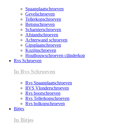
Spaanplaatschroeven
Gevelschroeven
Tellerkopschroeven
Betonschroeven
Scharnierschroeven
Afstandschroeven
Achterwand schroeven
Gipsplaatschroeven
Kozijnschroeven
Houtbouwschroeven cilinderkop
Rvs Schroeven
In Rvs Schroeven
Rvs Spaanplaatschroeven
RVS Vlonderschroeven
Rvs boorschroeven
Rvs Tellerkopschroeven
Rvs bolkopschroeven
Bitjes
In Bitjes