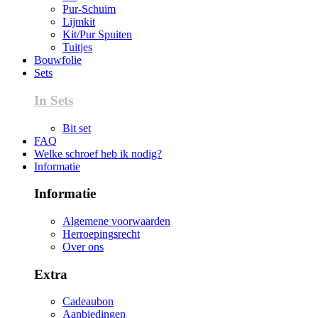
Pur-Schuim
Lijmkit
Kit/Pur Spuiten
Tuitjes
Bouwfolie
Sets
In Sets
Bit set
FAQ
Welke schroef heb ik nodig?
Informatie
Informatie
Algemene voorwaarden
Herroepingsrecht
Over ons
Extra
Cadeaubon
Aanbiedingen