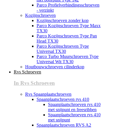
Parco Profielverbindingsschroeven
- verzinkt
Kozijnschroeven
Kozijnschroeven zonder kop
Parco Kozijnschroeven Type Maxx
TX30
Parco Kozijnschroeven Type Pan
Head TX30
Parco Kozijnschroeven Type
Universal TX30
Parco Turbo Muurschroeven Type
Universal Wit TX30
Houtbouwschroeven cilinderkop
Rvs Schroeven
In Rvs Schroeven
Rvs Spaanplaatschroeven
Spaanplaatschroeven rvs 410
Spaanplaatschroeven rvs 410
met snijpunt en freesribben
Spaanplaatschroeven rvs 410
met snijpunt
Spaanplaatschroeven RVS A2