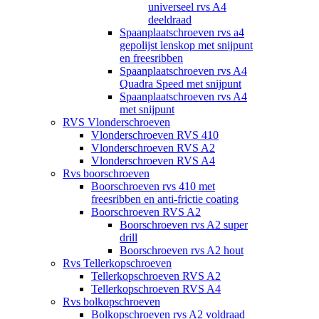
universeel rvs A4
deeldraad
Spaanplaatschroeven rvs a4
gepolijst lenskop met snijpunt
en freesribben
Spaanplaatschroeven rvs A4
Quadra Speed met snijpunt
Spaanplaatschroeven rvs A4
met snijpunt
RVS Vlonderschroeven
Vlonderschroeven RVS 410
Vlonderschroeven RVS A2
Vlonderschroeven RVS A4
Rvs boorschroeven
Boorschroeven rvs 410 met
freesribben en anti-frictie coating
Boorschroeven RVS A2
Boorschroeven rvs A2 super
drill
Boorschroeven rvs A2 hout
Rvs Tellerkopschroeven
Tellerkopschroeven RVS A2
Tellerkopschroeven RVS A4
Rvs bolkopschroeven
Bolkopschroeven rvs A2 voldraad