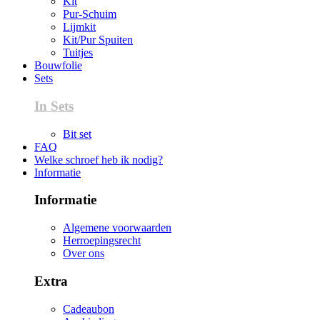
Kit
Pur-Schuim
Lijmkit
Kit/Pur Spuiten
Tuitjes
Bouwfolie
Sets
In Sets
Bit set
FAQ
Welke schroef heb ik nodig?
Informatie
Informatie
Algemene voorwaarden
Herroepingsrecht
Over ons
Extra
Cadeaubon