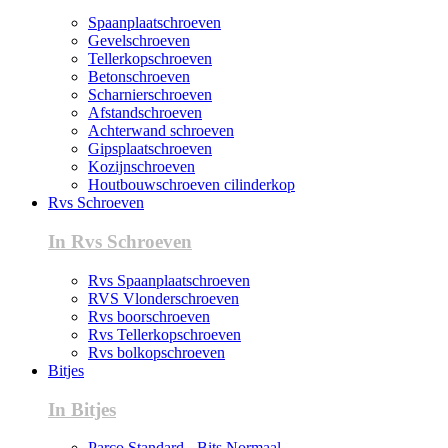
Spaanplaatschroeven
Gevelschroeven
Tellerkopschroeven
Betonschroeven
Scharnierschroeven
Afstandschroeven
Achterwand schroeven
Gipsplaatschroeven
Kozijnschroeven
Houtbouwschroeven cilinderkop
Rvs Schroeven
In Rvs Schroeven
Rvs Spaanplaatschroeven
RVS Vlonderschroeven
Rvs boorschroeven
Rvs Tellerkopschroeven
Rvs bolkopschroeven
Bitjes
In Bitjes
Parco Standard - Bits Normaal