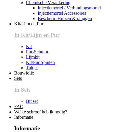
Chemische Verankering
Injectiemortel / Verbindingsmortel
Injectiemortel Accessoires
Bescherm Hulzen & pluggen
Kit/Lijm en Pur
In Kit/Lijm en Pur
Kit
Pur-Schuim
Lijmkit
Kit/Pur Spuiten
Tuitjes
Bouwfolie
Sets
In Sets
Bit set
FAQ
Welke schroef heb ik nodig?
Informatie
Informatie