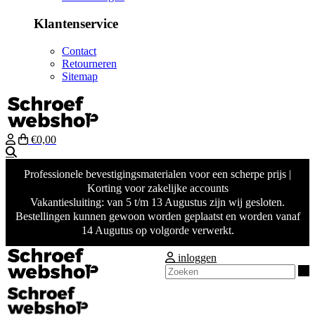
Klantenservice
Contact
Retourneren
Sitemap
€0,00
Zoeken
Professionele bevestigingsmaterialen voor een scherpe prijs |
Korting voor zakelijke accounts
Vakantiesluiting: van 5 t/m 13 Augustus zijn wij gesloten.
Bestellingen kunnen gewoon worden geplaatst en worden vanaf
14 Augutus op volgorde verwerkt.
inloggen
Z