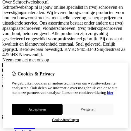
Over Schroefwebshop.nl
Schroefwebshop.nl is jouw online specialist in (rvs) schroeven en
bevestigingsmaterialen. Wij leveren hoogwaardige producten voor
hout en bouwconstructies, met snelle levering, scherpe prijzen en
uitstekende service. Ons assortiment bestaat onder andere uit (rvs)
spaanplaatschroeven, vlonderschroeven, (rvs) tellerkopschroeven
voor hout, beton en gevel. Alle producten zijn zorgvuldig
geselecteerd en geschikt voor professioneel gebruik. Bij ons staat
kwaliteit en klanttevredenheid centraal. Snel geleverd. Eerlijk
geprijsd. Betrouwbaar bevestigd. KVK: 94053340 Snijderstraat 2a
4255HS Nieuwendijk
Neem contact met ons op
Telefoon
0615628101
info@schroefwebshop.nl
Cookies & Privacy
Whatsapp
0615628101
Instagram
We gebruiken cookies en andere technieken om websiteverkeer te
Informatie
analyseren. Ook delen we informatie over uw gebruik van onze site
met onze partners voor analyse.
Lees onze cookieverklaring
hier
Algemene voorwaarden
Herroepingsrecht
Over ons
Accepteren
Weigeren
Extra
Cookie-instellingen
Cadeaubon