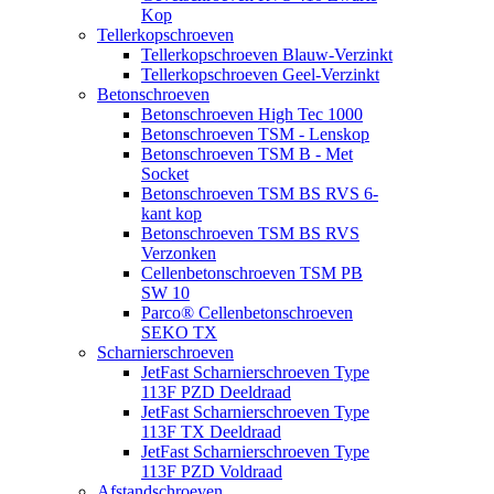
Kop
Tellerkopschroeven
Tellerkopschroeven Blauw-Verzinkt
Tellerkopschroeven Geel-Verzinkt
Betonschroeven
Betonschroeven High Tec 1000
Betonschroeven TSM - Lenskop
Betonschroeven TSM B - Met
Socket
Betonschroeven TSM BS RVS 6-
kant kop
Betonschroeven TSM BS RVS
Verzonken
Cellenbetonschroeven TSM PB
SW 10
Parco® Cellenbetonschroeven
SEKO TX
Scharnierschroeven
JetFast Scharnierschroeven Type
113F PZD Deeldraad
JetFast Scharnierschroeven Type
113F TX Deeldraad
JetFast Scharnierschroeven Type
113F PZD Voldraad
Afstandschroeven