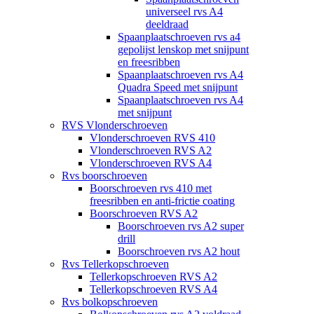
universeel rvs A4
deeldraad
Spaanplaatschroeven rvs a4
gepolijst lenskop met snijpunt
en freesribben
Spaanplaatschroeven rvs A4
Quadra Speed met snijpunt
Spaanplaatschroeven rvs A4
met snijpunt
RVS Vlonderschroeven
Vlonderschroeven RVS 410
Vlonderschroeven RVS A2
Vlonderschroeven RVS A4
Rvs boorschroeven
Boorschroeven rvs 410 met
freesribben en anti-frictie coating
Boorschroeven RVS A2
Boorschroeven rvs A2 super
drill
Boorschroeven rvs A2 hout
Rvs Tellerkopschroeven
Tellerkopschroeven RVS A2
Tellerkopschroeven RVS A4
Rvs bolkopschroeven