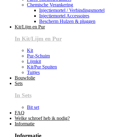
Chemische Verankering
Injectiemortel / Verbindingsmortel
Injectiemortel Accessoires
Bescherm Hulzen & pluggen
Kit/Lijm en Pur
In Kit/Lijm en Pur
Kit
Pur-Schuim
Lijmkit
Kit/Pur Spuiten
Tuitjes
Bouwfolie
Sets
In Sets
Bit set
FAQ
Welke schroef heb ik nodig?
Informatie
Informatie