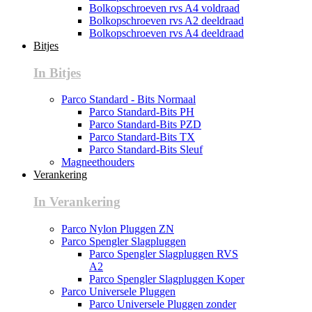
Bolkopschroeven rvs A4 voldraad
Bolkopschroeven rvs A2 deeldraad
Bolkopschroeven rvs A4 deeldraad
Bitjes
In Bitjes
Parco Standard - Bits Normaal
Parco Standard-Bits PH
Parco Standard-Bits PZD
Parco Standard-Bits TX
Parco Standard-Bits Sleuf
Magneethouders
Verankering
In Verankering
Parco Nylon Pluggen ZN
Parco Spengler Slagpluggen
Parco Spengler Slagpluggen RVS
A2
Parco Spengler Slagpluggen Koper
Parco Universele Pluggen
Parco Universele Pluggen zonder