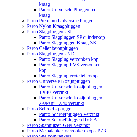
kraag
Parco Universele Pluggen met
kraag
Parco Premium Universele Pluggen
Parco Nylon Kraagpluggen
Parco Slagpluggen - SP
Parco Slagpluggen SP cilinderkop
Parco Slagpluggen Kraag ZK
Parco Cellenbetonpluggen
Parco Slagpluggen - ND
Parco Slagplug verzonken kop
Parco Slagplug RVS verzonken
kop
Parco Slagplug grote tellerkop
Parco Universele Kozijnpluggen
Parco Universele Kozijnpluggen
TX40 Verzinkt
Parco Universele Kozijnpluggen
Zeskant TX40 verzinkt
Parco Schroef - pluggen
Parco Schroefpluggen Verzinkt
Parco Schroefpluggen RVS A2
Parco Spanhulzen Geel Verzinkt
Parco Metaalanker Verzonken kop - PZ3
Parco Snelbouwankers