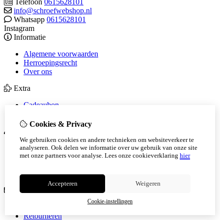
Telefoon
0615628101
info@schroefwebshop.nl
Whatsapp
0615628101
Instagram
Informatie
Algemene voorwaarden
Herroepingsrecht
Over ons
Extra
Cadeaubon
Aanbiedingen
Cookies & Privacy
Mijn account
We gebruiken cookies en andere technieken om websiteverkeer te
Inloggen
analyseren. Ook delen we informatie over uw gebruik van onze site
met onze partners voor analyse.
Lees onze cookieverklaring
hier
Bestelhistorie
Verlanglijst
Nieuwsbrief
Accepteren
Weigeren
Klantenservice
Cookie-instellingen
Contact
Retourneren