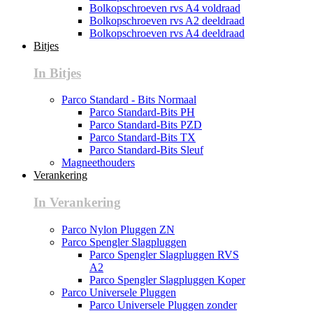
Bolkopschroeven rvs A4 voldraad
Bolkopschroeven rvs A2 deeldraad
Bolkopschroeven rvs A4 deeldraad
Bitjes
In Bitjes
Parco Standard - Bits Normaal
Parco Standard-Bits PH
Parco Standard-Bits PZD
Parco Standard-Bits TX
Parco Standard-Bits Sleuf
Magneethouders
Verankering
In Verankering
Parco Nylon Pluggen ZN
Parco Spengler Slagpluggen
Parco Spengler Slagpluggen RVS
A2
Parco Spengler Slagpluggen Koper
Parco Universele Pluggen
Parco Universele Pluggen zonder