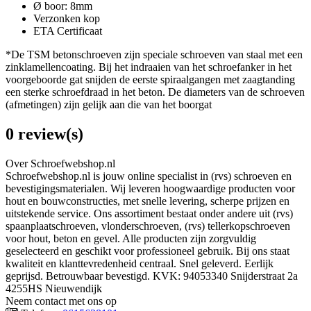
Ø boor: 8mm
Verzonken kop
ETA Certificaat
*De TSM betonschroeven zijn speciale schroeven van staal met een
zinklamellencoating. Bij het indraaien van het schroefanker in het
voorgeboorde gat snijden de eerste spiraalgangen met zaagtanding
een sterke schroefdraad in het beton. De diameters van de schroeven
(afmetingen) zijn gelijk aan die van het boorgat
0 review(s)
Over Schroefwebshop.nl
Schroefwebshop.nl is jouw online specialist in (rvs) schroeven en
bevestigingsmaterialen. Wij leveren hoogwaardige producten voor
hout en bouwconstructies, met snelle levering, scherpe prijzen en
uitstekende service. Ons assortiment bestaat onder andere uit (rvs)
spaanplaatschroeven, vlonderschroeven, (rvs) tellerkopschroeven
voor hout, beton en gevel. Alle producten zijn zorgvuldig
geselecteerd en geschikt voor professioneel gebruik. Bij ons staat
kwaliteit en klanttevredenheid centraal. Snel geleverd. Eerlijk
geprijsd. Betrouwbaar bevestigd. KVK: 94053340 Snijderstraat 2a
4255HS Nieuwendijk
Neem contact met ons op