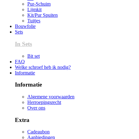
Pur-Schuim
Lijmkit
Kit/Pur Spuiten
Tuitjes
Bouwfolie
Sets
In Sets
Bit set
FAQ
Welke schroef heb ik nodig?
Informatie
Informatie
Algemene voorwaarden
Herroepingsrecht
Over ons
Extra
Cadeaubon
Aanbiedingen