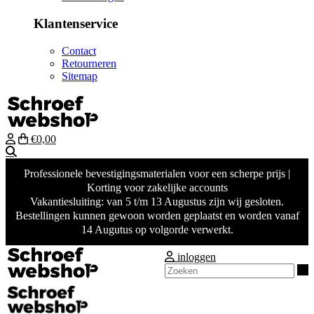
Klantenservice
Contact
Retourneren
Sitemap
€0,00
Zoeken
Professionele bevestigingsmaterialen voor een scherpe prijs |
Korting voor zakelijke accounts
Vakantiesluiting: van 5 t/m 13 Augustus zijn wij gesloten.
Bestellingen kunnen gewoon worden geplaatst en worden vanaf
14 Augutus op volgorde verwerkt.
inloggen
Z