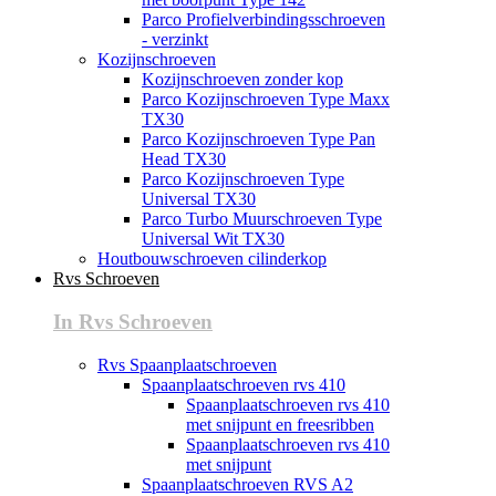
Parco Profielverbindingsschroeven
- verzinkt
Kozijnschroeven
Kozijnschroeven zonder kop
Parco Kozijnschroeven Type Maxx
TX30
Parco Kozijnschroeven Type Pan
Head TX30
Parco Kozijnschroeven Type
Universal TX30
Parco Turbo Muurschroeven Type
Universal Wit TX30
Houtbouwschroeven cilinderkop
Rvs Schroeven
In Rvs Schroeven
Rvs Spaanplaatschroeven
Spaanplaatschroeven rvs 410
Spaanplaatschroeven rvs 410
met snijpunt en freesribben
Spaanplaatschroeven rvs 410
met snijpunt
Spaanplaatschroeven RVS A2