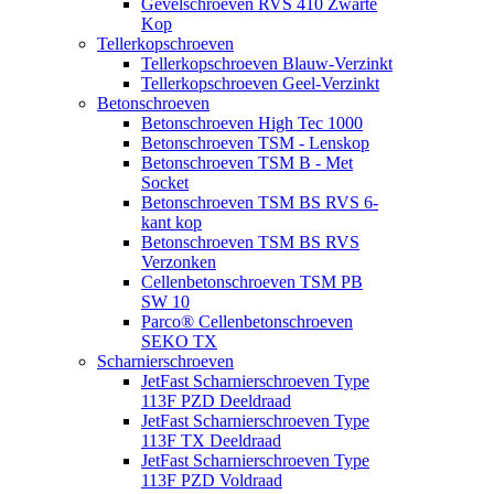
Gevelschroeven RVS 410 Zwarte
Kop
Tellerkopschroeven
Tellerkopschroeven Blauw-Verzinkt
Tellerkopschroeven Geel-Verzinkt
Betonschroeven
Betonschroeven High Tec 1000
Betonschroeven TSM - Lenskop
Betonschroeven TSM B - Met
Socket
Betonschroeven TSM BS RVS 6-
kant kop
Betonschroeven TSM BS RVS
Verzonken
Cellenbetonschroeven TSM PB
SW 10
Parco® Cellenbetonschroeven
SEKO TX
Scharnierschroeven
JetFast Scharnierschroeven Type
113F PZD Deeldraad
JetFast Scharnierschroeven Type
113F TX Deeldraad
JetFast Scharnierschroeven Type
113F PZD Voldraad