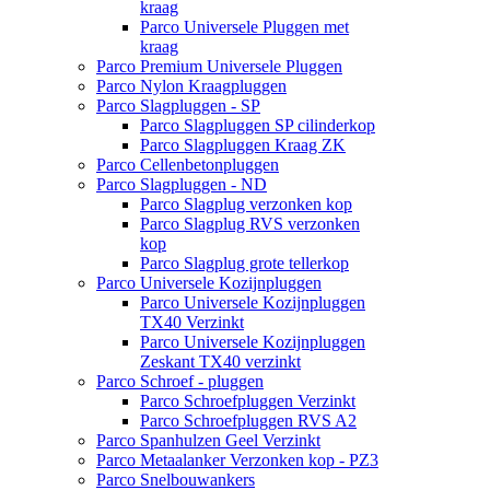
kraag
Parco Universele Pluggen met
kraag
Parco Premium Universele Pluggen
Parco Nylon Kraagpluggen
Parco Slagpluggen - SP
Parco Slagpluggen SP cilinderkop
Parco Slagpluggen Kraag ZK
Parco Cellenbetonpluggen
Parco Slagpluggen - ND
Parco Slagplug verzonken kop
Parco Slagplug RVS verzonken
kop
Parco Slagplug grote tellerkop
Parco Universele Kozijnpluggen
Parco Universele Kozijnpluggen
TX40 Verzinkt
Parco Universele Kozijnpluggen
Zeskant TX40 verzinkt
Parco Schroef - pluggen
Parco Schroefpluggen Verzinkt
Parco Schroefpluggen RVS A2
Parco Spanhulzen Geel Verzinkt
Parco Metaalanker Verzonken kop - PZ3
Parco Snelbouwankers