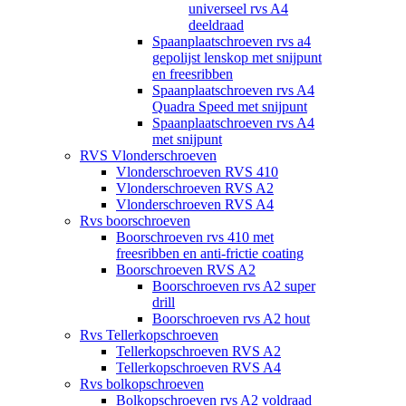
universeel rvs A4
deeldraad
Spaanplaatschroeven rvs a4
gepolijst lenskop met snijpunt
en freesribben
Spaanplaatschroeven rvs A4
Quadra Speed met snijpunt
Spaanplaatschroeven rvs A4
met snijpunt
RVS Vlonderschroeven
Vlonderschroeven RVS 410
Vlonderschroeven RVS A2
Vlonderschroeven RVS A4
Rvs boorschroeven
Boorschroeven rvs 410 met
freesribben en anti-frictie coating
Boorschroeven RVS A2
Boorschroeven rvs A2 super
drill
Boorschroeven rvs A2 hout
Rvs Tellerkopschroeven
Tellerkopschroeven RVS A2
Tellerkopschroeven RVS A4
Rvs bolkopschroeven
Bolkopschroeven rvs A2 voldraad