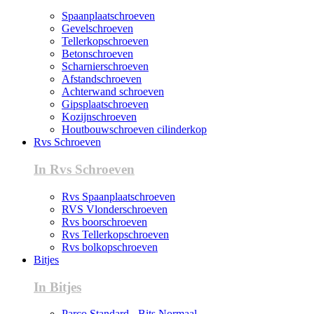
Spaanplaatschroeven
Gevelschroeven
Tellerkopschroeven
Betonschroeven
Scharnierschroeven
Afstandschroeven
Achterwand schroeven
Gipsplaatschroeven
Kozijnschroeven
Houtbouwschroeven cilinderkop
Rvs Schroeven
In Rvs Schroeven
Rvs Spaanplaatschroeven
RVS Vlonderschroeven
Rvs boorschroeven
Rvs Tellerkopschroeven
Rvs bolkopschroeven
Bitjes
In Bitjes
Parco Standard - Bits Normaal