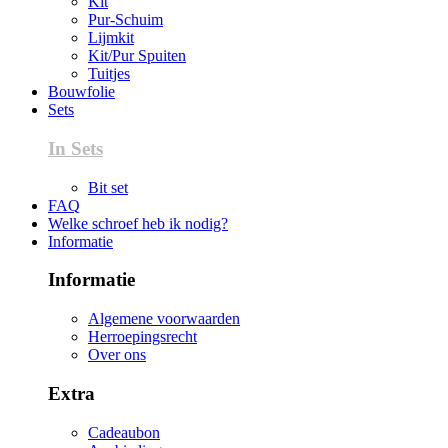
Kit
Pur-Schuim
Lijmkit
Kit/Pur Spuiten
Tuitjes
Bouwfolie
Sets
In Sets
Bit set
FAQ
Welke schroef heb ik nodig?
Informatie
Informatie
Algemene voorwaarden
Herroepingsrecht
Over ons
Extra
Cadeaubon