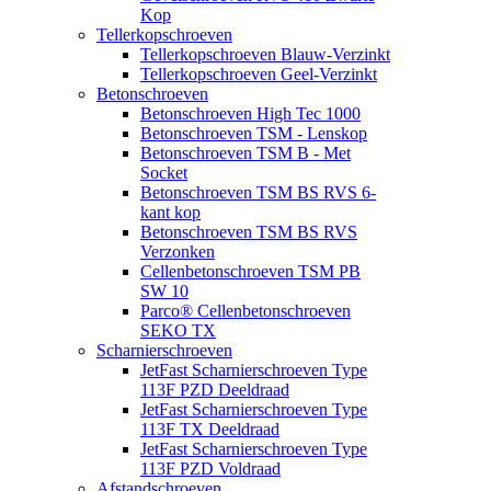
Kop
Tellerkopschroeven
Tellerkopschroeven Blauw-Verzinkt
Tellerkopschroeven Geel-Verzinkt
Betonschroeven
Betonschroeven High Tec 1000
Betonschroeven TSM - Lenskop
Betonschroeven TSM B - Met
Socket
Betonschroeven TSM BS RVS 6-
kant kop
Betonschroeven TSM BS RVS
Verzonken
Cellenbetonschroeven TSM PB
SW 10
Parco® Cellenbetonschroeven
SEKO TX
Scharnierschroeven
JetFast Scharnierschroeven Type
113F PZD Deeldraad
JetFast Scharnierschroeven Type
113F TX Deeldraad
JetFast Scharnierschroeven Type
113F PZD Voldraad
Afstandschroeven