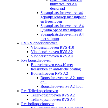
universeel rvs A4
deeldraad
Spaanplaatschroeven rvs a4
gepolijst lenskop met snijpunt
en freesribben
Spaanplaatschroeven rvs A4
Quadra Speed met snijpunt
Spaanplaatschroeven rvs A4
met snijpunt
RVS Vlonderschroeven
Vlonderschroeven RVS 410
Vlonderschroeven RVS A2
Vlonderschroeven RVS A4
Rvs boorschroeven
Boorschroeven rvs 410 met
freesribben en anti-frictie coating
Boorschroeven RVS A2
Boorschroeven rvs A2 super
drill
Boorschroeven rvs A2 hout
Rvs Tellerkopschroeven
Tellerkopschroeven RVS A2
Tellerkopschroeven RVS A4
Rvs bolkopschroeven