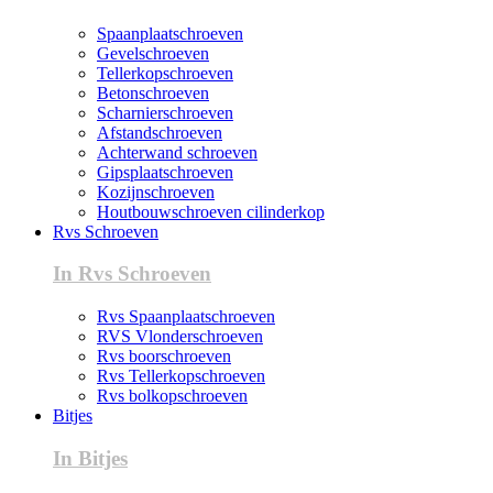
Spaanplaatschroeven
Gevelschroeven
Tellerkopschroeven
Betonschroeven
Scharnierschroeven
Afstandschroeven
Achterwand schroeven
Gipsplaatschroeven
Kozijnschroeven
Houtbouwschroeven cilinderkop
Rvs Schroeven
In Rvs Schroeven
Rvs Spaanplaatschroeven
RVS Vlonderschroeven
Rvs boorschroeven
Rvs Tellerkopschroeven
Rvs bolkopschroeven
Bitjes
In Bitjes