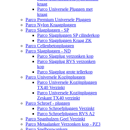
kraag
Parco Universele Pluggen met
kraag
Parco Premium Universele Pluggen
Parco Nylon Kraagpluggen
Parco Slagpluggen - SP
Parco Slagpluggen SP cilinderkop
Parco Slagpluggen Kraag ZK
Parco Cellenbetonpluggen
Parco Slagpluggen - ND
Parco Slagplug verzonken kop
Parco Slagplug RVS verzonken
kop
Parco Slagplug grote tellerkop
Parco Universele Kozijnpluggen
Parco Universele Kozijnpluggen
TX40 Verzinkt
Parco Universele Kozijnpluggen
Zeskant TX40 verzinkt
Parco Schroef - pluggen
Parco Schroefpluggen Verzinkt
Parco Schroefpluggen RVS A2
Parco Spanhulzen Geel Verzinkt
Parco Metaalanker Verzonken kop - PZ3
Parco Snelbouwankers