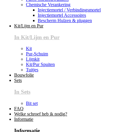
Chemische Verankering
Injectiemortel / Verbindingsmortel
Injectiemortel Accessoires
Bescherm Hulzen & pluggen
Kit/Lijm en Pur
In Kit/Lijm en Pur
Kit
Pur-Schuim
Lijmkit
Kit/Pur Spuiten
Tuitjes
Bouwfolie
Sets
In Sets
Bit set
FAQ
Welke schroef heb ik nodig?
Informatie
Informatie