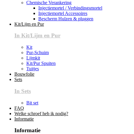
Chemische Verankering
Injectiemortel / Verbindingsmortel
Injectiemortel Accessoires
Bescherm Hulzen & pluggen
Kit/Lijm en Pur
In Kit/Lijm en Pur
Kit
Pur-Schuim
Lijmkit
Kit/Pur Spuiten
Tuitjes
Bouwfolie
Sets
In Sets
Bit set
FAQ
Welke schroef heb ik nodig?
Informatie
Informatie