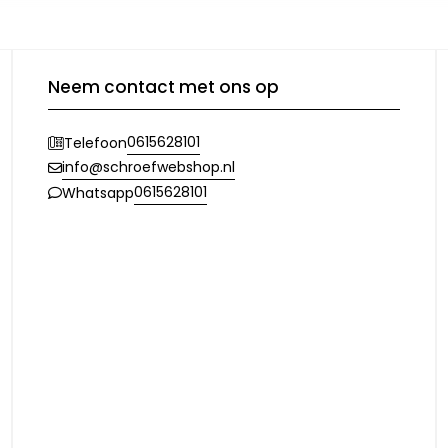
Neem contact met ons op
0615628101
Telefoon
info@schroefwebshop.nl
0615628101
Whatsapp