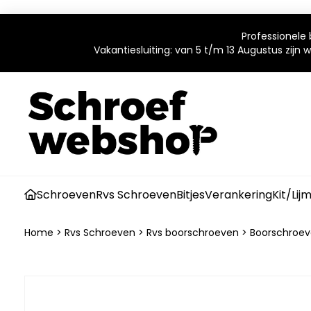
Professionele 
Vakantiesluiting: van 5 t/m 13 Augustus zijn
Schroeven
Rvs Schroeven
Bitjes
Verankering
Kit/Lij
Home
>
Rvs Schroeven
>
Rvs boorschroeven
>
Boorschroev