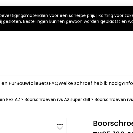
bevestigingsmaterialen voor een scherpe prijs | Korting voor zak
 wij gesloten. Bestellingen kunnen gewoon worden geplaatst en 
m en Pur
Bouwfolie
Sets
FAQ
Welke schroef heb ik nodig?
Inf
en RVS A2
>
Boorschroeven rvs A2 super drill
>
Boorschroeven rvs 
Boorschroe