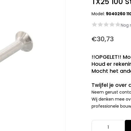
TX25 100 S
Model:
9040260 11
Nog 
€30,73
!!OPGELET!! Mo
Houd er rekenin
Mocht het ande
Twijfel je over
Neem gerust contac
Wij denken mee ove
professionele bouwp