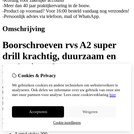
-Korting voor zakelijke accounts
-Meer dan 40 jaar praktijkervaring in de bouw.
-Product op voorraad? Voor 16:00 besteld vandaag nog verzonden!
-Persoonlijk advies via telefoon, mail of WhatsApp.
Omschrijving
Boorschroeven rvs A2 super
drill krachtig, duurzaam en
professioneel
Cookies & Privacy
De boorschroeven rvs A2 super drill van schroefwebshop zijn
We gebruiken cookies en andere technieken om websiteverkeer te
ontwikkeld voor vakmensen die kwaliteit, precisie en
analyseren. Ook delen we informatie over uw gebruik van onze site
betrouwbaarheid eisen bij gevelmontage en houtconstructies. Met
met onze partners voor analyse.
Lees onze cookieverklaring
hier
meer dan 40 jaar ervaring in de bouw leveren wij alleen
hoogwaardige boorschroeven die zorgen voor een snelle, sterke en
roestvrije bevestiging.
Accepteren
Weigeren
Kenmerken:
Cookie-instellingen
Aantal stuks: 200