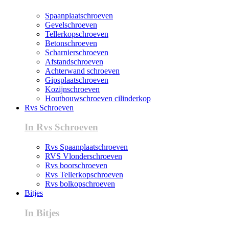
Spaanplaatschroeven
Gevelschroeven
Tellerkopschroeven
Betonschroeven
Scharnierschroeven
Afstandschroeven
Achterwand schroeven
Gipsplaatschroeven
Kozijnschroeven
Houtbouwschroeven cilinderkop
Rvs Schroeven
In Rvs Schroeven
Rvs Spaanplaatschroeven
RVS Vlonderschroeven
Rvs boorschroeven
Rvs Tellerkopschroeven
Rvs bolkopschroeven
Bitjes
In Bitjes