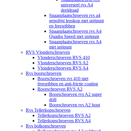
universeel rvs A4
deeldraad
Spaanplaatschroeven rvs a4
gepolijst lenskop met snijpunt
en freesribben
Spaanplaatschroeven rvs A4
Quadra Speed met snijpunt
Spaanplaatschroeven rvs A4
met snijpunt
RVS Vlonderschroeven
Vlonderschroeven RVS 410
Vlonderschroeven RVS A2
Vlonderschroeven RVS A4
Rvs boorschroeven
Boorschroeven rvs 410 met
freesribben en anti-frictie coating
Boorschroeven RVS A2
Boorschroeven rvs A2 super
drill
Boorschroeven rvs A2 hout
Rvs Tellerkopschroeven
Tellerkopschroeven RVS A2
Tellerkopschroeven RVS A4
Rvs bolkopschroeven