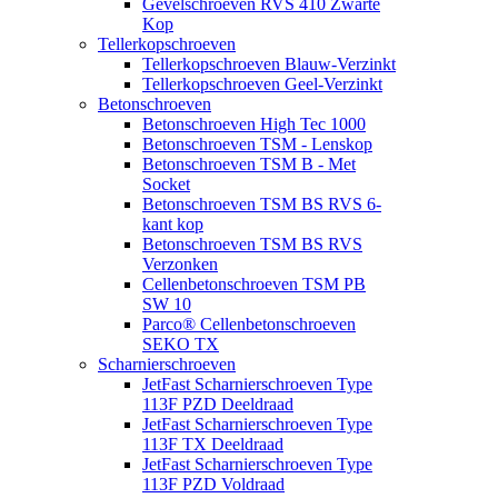
Gevelschroeven RVS 410 Zwarte
Kop
Tellerkopschroeven
Tellerkopschroeven Blauw-Verzinkt
Tellerkopschroeven Geel-Verzinkt
Betonschroeven
Betonschroeven High Tec 1000
Betonschroeven TSM - Lenskop
Betonschroeven TSM B - Met
Socket
Betonschroeven TSM BS RVS 6-
kant kop
Betonschroeven TSM BS RVS
Verzonken
Cellenbetonschroeven TSM PB
SW 10
Parco® Cellenbetonschroeven
SEKO TX
Scharnierschroeven
JetFast Scharnierschroeven Type
113F PZD Deeldraad
JetFast Scharnierschroeven Type
113F TX Deeldraad
JetFast Scharnierschroeven Type
113F PZD Voldraad