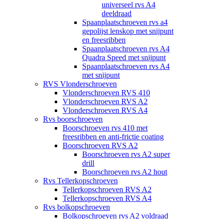
universeel rvs A4
deeldraad
Spaanplaatschroeven rvs a4
gepolijst lenskop met snijpunt
en freesribben
Spaanplaatschroeven rvs A4
Quadra Speed met snijpunt
Spaanplaatschroeven rvs A4
met snijpunt
RVS Vlonderschroeven
Vlonderschroeven RVS 410
Vlonderschroeven RVS A2
Vlonderschroeven RVS A4
Rvs boorschroeven
Boorschroeven rvs 410 met
freesribben en anti-frictie coating
Boorschroeven RVS A2
Boorschroeven rvs A2 super
drill
Boorschroeven rvs A2 hout
Rvs Tellerkopschroeven
Tellerkopschroeven RVS A2
Tellerkopschroeven RVS A4
Rvs bolkopschroeven
Bolkopschroeven rvs A2 voldraad