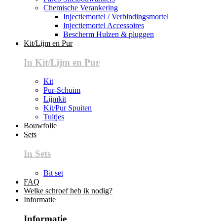
Chemische Verankering
Injectiemortel / Verbindingsmortel
Injectiemortel Accessoires
Bescherm Hulzen & pluggen
Kit/Lijm en Pur
In Kit/Lijm en Pur
Kit
Pur-Schuim
Lijmkit
Kit/Pur Spuiten
Tuitjes
Bouwfolie
Sets
In Sets
Bit set
FAQ
Welke schroef heb ik nodig?
Informatie
Informatie