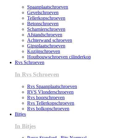
Spaanplaatschroeven
Gevelschroeven
Tellerkopschroeven
Betonschroeven
Scharnierschroeven
Afstandschroeven
Achterwand schroeven
Gipsplaatschroeven
Kozijnschroeven
Houtbouwschroeven cilinderkop
Rvs Schroeven
In Rvs Schroeven
Rvs Spaanplaatschroeven
RVS Vlonderschroeven
Rvs boorschroeven
Rvs Tellerkopschroeven
Rvs bolkopschroeven
Bitjes
In Bitjes
Parco Standard - Bits Normaal