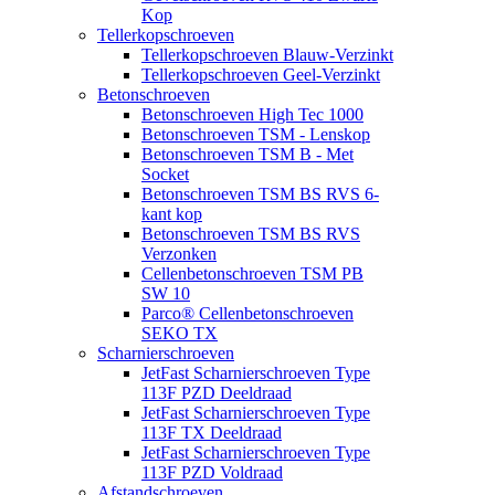
Kop
Tellerkopschroeven
Tellerkopschroeven Blauw-Verzinkt
Tellerkopschroeven Geel-Verzinkt
Betonschroeven
Betonschroeven High Tec 1000
Betonschroeven TSM - Lenskop
Betonschroeven TSM B - Met
Socket
Betonschroeven TSM BS RVS 6-
kant kop
Betonschroeven TSM BS RVS
Verzonken
Cellenbetonschroeven TSM PB
SW 10
Parco® Cellenbetonschroeven
SEKO TX
Scharnierschroeven
JetFast Scharnierschroeven Type
113F PZD Deeldraad
JetFast Scharnierschroeven Type
113F TX Deeldraad
JetFast Scharnierschroeven Type
113F PZD Voldraad
Afstandschroeven