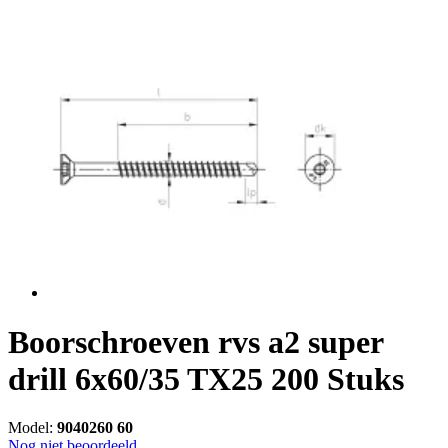
Boorschroeven rvs a2 super
drill 6x60/35 TX25 200 Stuks
Model:
9040260 60
Nog niet beoordeeld