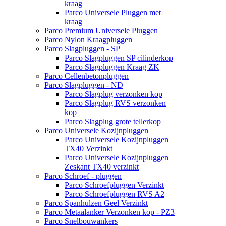
kraag
Parco Universele Pluggen met
kraag
Parco Premium Universele Pluggen
Parco Nylon Kraagpluggen
Parco Slagpluggen - SP
Parco Slagpluggen SP cilinderkop
Parco Slagpluggen Kraag ZK
Parco Cellenbetonpluggen
Parco Slagpluggen - ND
Parco Slagplug verzonken kop
Parco Slagplug RVS verzonken
kop
Parco Slagplug grote tellerkop
Parco Universele Kozijnpluggen
Parco Universele Kozijnpluggen
TX40 Verzinkt
Parco Universele Kozijnpluggen
Zeskant TX40 verzinkt
Parco Schroef - pluggen
Parco Schroefpluggen Verzinkt
Parco Schroefpluggen RVS A2
Parco Spanhulzen Geel Verzinkt
Parco Metaalanker Verzonken kop - PZ3
Parco Snelbouwankers