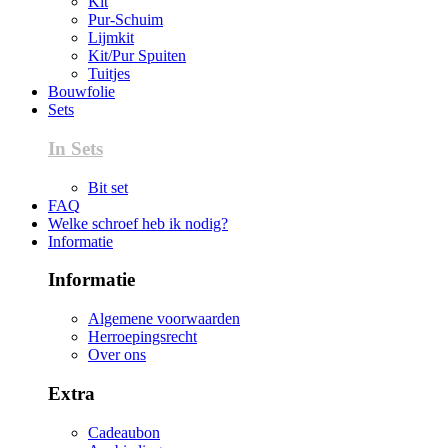
Kit
Pur-Schuim
Lijmkit
Kit/Pur Spuiten
Tuitjes
Bouwfolie
Sets
In Sets
Bit set
FAQ
Welke schroef heb ik nodig?
Informatie
Informatie
Algemene voorwaarden
Herroepingsrecht
Over ons
Extra
Cadeaubon