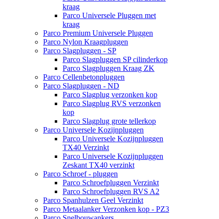
kraag
Parco Universele Pluggen met
kraag
Parco Premium Universele Pluggen
Parco Nylon Kraagpluggen
Parco Slagpluggen - SP
Parco Slagpluggen SP cilinderkop
Parco Slagpluggen Kraag ZK
Parco Cellenbetonpluggen
Parco Slagpluggen - ND
Parco Slagplug verzonken kop
Parco Slagplug RVS verzonken
kop
Parco Slagplug grote tellerkop
Parco Universele Kozijnpluggen
Parco Universele Kozijnpluggen
TX40 Verzinkt
Parco Universele Kozijnpluggen
Zeskant TX40 verzinkt
Parco Schroef - pluggen
Parco Schroefpluggen Verzinkt
Parco Schroefpluggen RVS A2
Parco Spanhulzen Geel Verzinkt
Parco Metaalanker Verzonken kop - PZ3
Parco Snelbouwankers