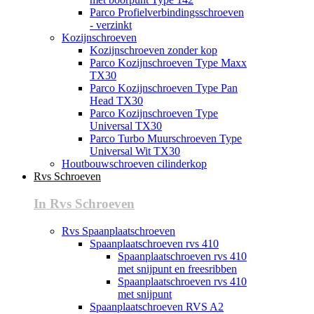
Parco Profielverbindingsschroeven
- verzinkt
Kozijnschroeven
Kozijnschroeven zonder kop
Parco Kozijnschroeven Type Maxx
TX30
Parco Kozijnschroeven Type Pan
Head TX30
Parco Kozijnschroeven Type
Universal TX30
Parco Turbo Muurschroeven Type
Universal Wit TX30
Houtbouwschroeven cilinderkop
Rvs Schroeven
In Rvs Schroeven
Rvs Spaanplaatschroeven
Spaanplaatschroeven rvs 410
Spaanplaatschroeven rvs 410
met snijpunt en freesribben
Spaanplaatschroeven rvs 410
met snijpunt
Spaanplaatschroeven RVS A2