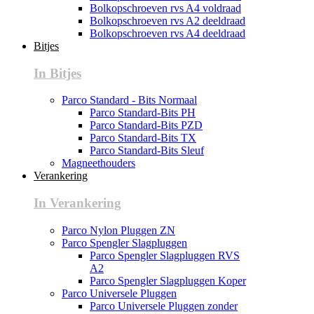
Bolkopschroeven rvs A4 voldraad
Bolkopschroeven rvs A2 deeldraad
Bolkopschroeven rvs A4 deeldraad
Bitjes
In Bitjes
Parco Standard - Bits Normaal
Parco Standard-Bits PH
Parco Standard-Bits PZD
Parco Standard-Bits TX
Parco Standard-Bits Sleuf
Magneethouders
Verankering
In Verankering
Parco Nylon Pluggen ZN
Parco Spengler Slagpluggen
Parco Spengler Slagpluggen RVS
A2
Parco Spengler Slagpluggen Koper
Parco Universele Pluggen
Parco Universele Pluggen zonder