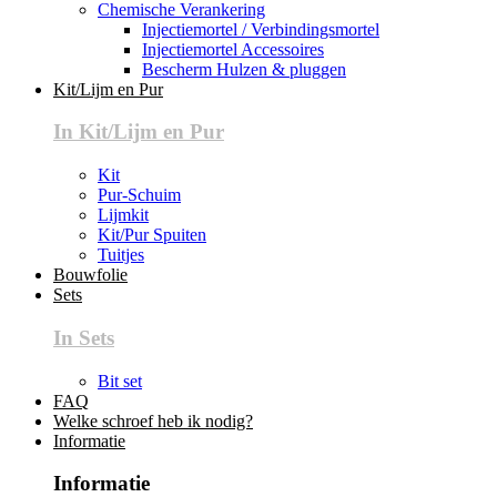
Chemische Verankering
Injectiemortel / Verbindingsmortel
Injectiemortel Accessoires
Bescherm Hulzen & pluggen
Kit/Lijm en Pur
In Kit/Lijm en Pur
Kit
Pur-Schuim
Lijmkit
Kit/Pur Spuiten
Tuitjes
Bouwfolie
Sets
In Sets
Bit set
FAQ
Welke schroef heb ik nodig?
Informatie
Informatie