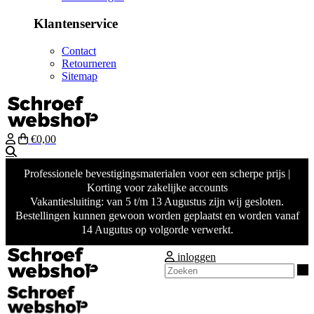
Klantenservice
Contact
Retourneren
Sitemap
€0,00
Zoeken
Professionele bevestigingsmaterialen voor een scherpe prijs |
Korting voor zakelijke accounts
Vakantiesluiting: van 5 t/m 13 Augustus zijn wij gesloten.
Bestellingen kunnen gewoon worden geplaatst en worden vanaf
14 Augutus op volgorde verwerkt.
inloggen
Z