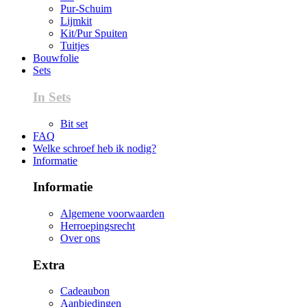
Pur-Schuim
Lijmkit
Kit/Pur Spuiten
Tuitjes
Bouwfolie
Sets
In Sets
Bit set
FAQ
Welke schroef heb ik nodig?
Informatie
Informatie
Algemene voorwaarden
Herroepingsrecht
Over ons
Extra
Cadeaubon
Aanbiedingen