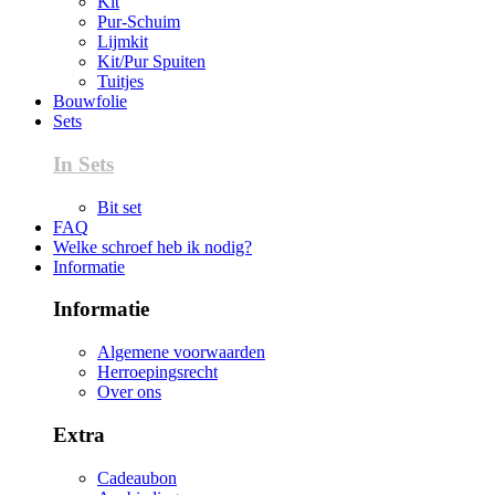
Kit
Pur-Schuim
Lijmkit
Kit/Pur Spuiten
Tuitjes
Bouwfolie
Sets
In Sets
Bit set
FAQ
Welke schroef heb ik nodig?
Informatie
Informatie
Algemene voorwaarden
Herroepingsrecht
Over ons
Extra
Cadeaubon