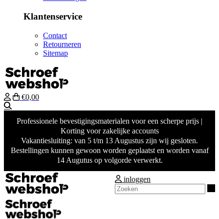
Klantenservice
Contact
Retourneren
Sitemap
€0,00
Zoeken
Professionele bevestigingsmaterialen voor een scherpe prijs |
Korting voor zakelijke accounts
Vakantiesluiting: van 5 t/m 13 Augustus zijn wij gesloten.
Bestellingen kunnen gewoon worden geplaatst en worden vanaf
14 Augutus op volgorde verwerkt.
inloggen
Z