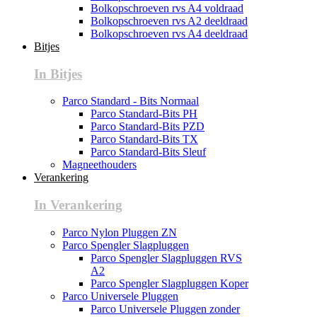
Bolkopschroeven rvs A4 voldraad
Bolkopschroeven rvs A2 deeldraad
Bolkopschroeven rvs A4 deeldraad
Bitjes
In Bitjes
Parco Standard - Bits Normaal
Parco Standard-Bits PH
Parco Standard-Bits PZD
Parco Standard-Bits TX
Parco Standard-Bits Sleuf
Magneethouders
Verankering
In Verankering
Parco Nylon Pluggen ZN
Parco Spengler Slagpluggen
Parco Spengler Slagpluggen RVS
A2
Parco Spengler Slagpluggen Koper
Parco Universele Pluggen
Parco Universele Pluggen zonder