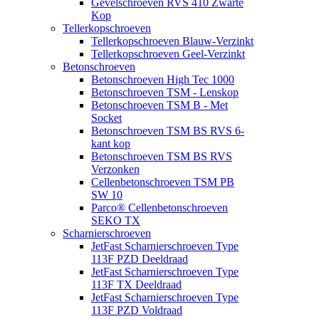
Gevelschroeven RVS 410 Zwarte
Kop
Tellerkopschroeven
Tellerkopschroeven Blauw-Verzinkt
Tellerkopschroeven Geel-Verzinkt
Betonschroeven
Betonschroeven High Tec 1000
Betonschroeven TSM - Lenskop
Betonschroeven TSM B - Met
Socket
Betonschroeven TSM BS RVS 6-
kant kop
Betonschroeven TSM BS RVS
Verzonken
Cellenbetonschroeven TSM PB
SW 10
Parco® Cellenbetonschroeven
SEKO TX
Scharnierschroeven
JetFast Scharnierschroeven Type
113F PZD Deeldraad
JetFast Scharnierschroeven Type
113F TX Deeldraad
JetFast Scharnierschroeven Type
113F PZD Voldraad