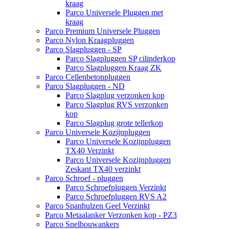
kraag
Parco Universele Pluggen met
kraag
Parco Premium Universele Pluggen
Parco Nylon Kraagpluggen
Parco Slagpluggen - SP
Parco Slagpluggen SP cilinderkop
Parco Slagpluggen Kraag ZK
Parco Cellenbetonpluggen
Parco Slagpluggen - ND
Parco Slagplug verzonken kop
Parco Slagplug RVS verzonken
kop
Parco Slagplug grote tellerkop
Parco Universele Kozijnpluggen
Parco Universele Kozijnpluggen
TX40 Verzinkt
Parco Universele Kozijnpluggen
Zeskant TX40 verzinkt
Parco Schroef - pluggen
Parco Schroefpluggen Verzinkt
Parco Schroefpluggen RVS A2
Parco Spanhulzen Geel Verzinkt
Parco Metaalanker Verzonken kop - PZ3
Parco Snelbouwankers