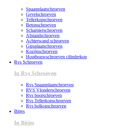
Spaanplaatschroeven
Gevelschroeven
Tellerkopschroeven
Betonschroeven
Scharnierschroeven
Afstandschroeven
Achterwand schroeven
Gipsplaatschroeven
Kozijnschroeven
Houtbouwschroeven cilinderkop
Rvs Schroeven
In Rvs Schroeven
Rvs Spaanplaatschroeven
RVS Vlonderschroeven
Rvs boorschroeven
Rvs Tellerkopschroeven
Rvs bolkopschroeven
Bitjes
In Bitjes