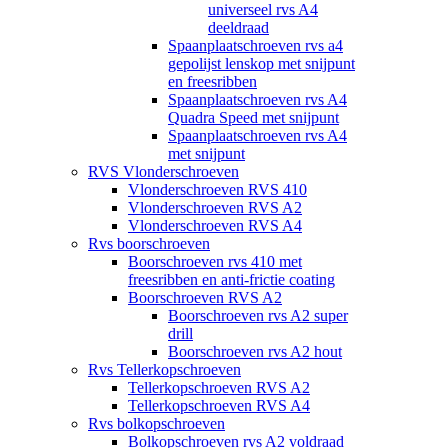
universeel rvs A4
deeldraad
Spaanplaatschroeven rvs a4
gepolijst lenskop met snijpunt
en freesribben
Spaanplaatschroeven rvs A4
Quadra Speed met snijpunt
Spaanplaatschroeven rvs A4
met snijpunt
RVS Vlonderschroeven
Vlonderschroeven RVS 410
Vlonderschroeven RVS A2
Vlonderschroeven RVS A4
Rvs boorschroeven
Boorschroeven rvs 410 met
freesribben en anti-frictie coating
Boorschroeven RVS A2
Boorschroeven rvs A2 super
drill
Boorschroeven rvs A2 hout
Rvs Tellerkopschroeven
Tellerkopschroeven RVS A2
Tellerkopschroeven RVS A4
Rvs bolkopschroeven
Bolkopschroeven rvs A2 voldraad