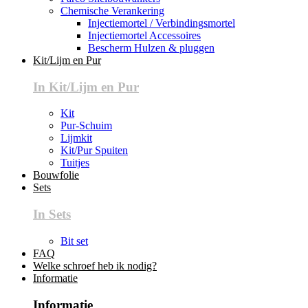
Chemische Verankering
Injectiemortel / Verbindingsmortel
Injectiemortel Accessoires
Bescherm Hulzen & pluggen
Kit/Lijm en Pur
In Kit/Lijm en Pur
Kit
Pur-Schuim
Lijmkit
Kit/Pur Spuiten
Tuitjes
Bouwfolie
Sets
In Sets
Bit set
FAQ
Welke schroef heb ik nodig?
Informatie
Informatie