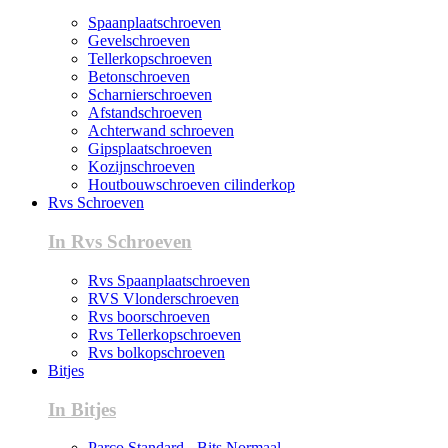
Spaanplaatschroeven
Gevelschroeven
Tellerkopschroeven
Betonschroeven
Scharnierschroeven
Afstandschroeven
Achterwand schroeven
Gipsplaatschroeven
Kozijnschroeven
Houtbouwschroeven cilinderkop
Rvs Schroeven
In Rvs Schroeven
Rvs Spaanplaatschroeven
RVS Vlonderschroeven
Rvs boorschroeven
Rvs Tellerkopschroeven
Rvs bolkopschroeven
Bitjes
In Bitjes
Parco Standard - Bits Normaal