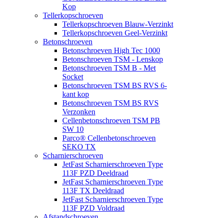
Kop
Tellerkopschroeven
Tellerkopschroeven Blauw-Verzinkt
Tellerkopschroeven Geel-Verzinkt
Betonschroeven
Betonschroeven High Tec 1000
Betonschroeven TSM - Lenskop
Betonschroeven TSM B - Met
Socket
Betonschroeven TSM BS RVS 6-
kant kop
Betonschroeven TSM BS RVS
Verzonken
Cellenbetonschroeven TSM PB
SW 10
Parco® Cellenbetonschroeven
SEKO TX
Scharnierschroeven
JetFast Scharnierschroeven Type
113F PZD Deeldraad
JetFast Scharnierschroeven Type
113F TX Deeldraad
JetFast Scharnierschroeven Type
113F PZD Voldraad
Afstandschroeven