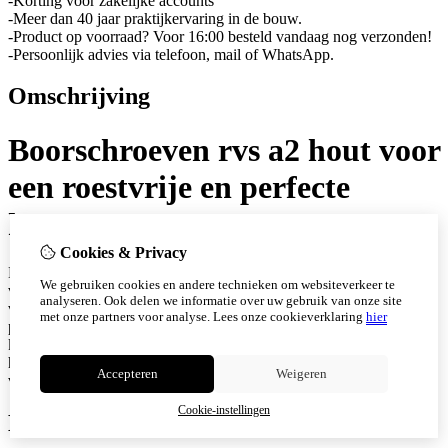
-Korting voor zakelijke accounts
-Meer dan 40 jaar praktijkervaring in de bouw.
-Product op voorraad? Voor 16:00 besteld vandaag nog verzonden!
-Persoonlijk advies via telefoon, mail of WhatsApp.
Omschrijving
Boorschroeven rvs a2 hout voor
een roestvrije en perfecte
houtmontage
Cookies & Privacy
De boorschroeven rvs A2 hout van schroefwebshop zijn ontwikkeld
We gebruiken cookies en andere technieken om websiteverkeer te
voor een snelle en betrouwbare montage van hout-op-hout
analyseren. Ook delen we informatie over uw gebruik van onze site
verbindingen en lichte geveltoepassingen. Dankzij meer dan 40 jaar
met onze partners voor analyse.
Lees onze cookieverklaring
hier
praktijkervaring in de bouw leveren wij uitsluitend
kwaliteitsschroeven die efficiënt werken en een lange levensduur
hebben, daarbij heeft de schroef een speciale boorpunt die zorgt
Accepteren
Weigeren
voor moeiteloos indraaien.
Cookie-instellingen
Kenmerken: