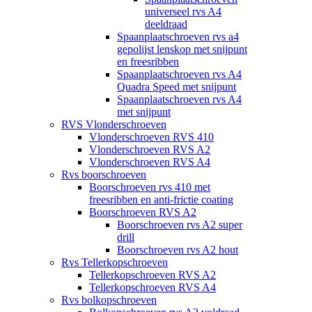
universeel rvs A4
deeldraad
Spaanplaatschroeven rvs a4
gepolijst lenskop met snijpunt
en freesribben
Spaanplaatschroeven rvs A4
Quadra Speed met snijpunt
Spaanplaatschroeven rvs A4
met snijpunt
RVS Vlonderschroeven
Vlonderschroeven RVS 410
Vlonderschroeven RVS A2
Vlonderschroeven RVS A4
Rvs boorschroeven
Boorschroeven rvs 410 met
freesribben en anti-frictie coating
Boorschroeven RVS A2
Boorschroeven rvs A2 super
drill
Boorschroeven rvs A2 hout
Rvs Tellerkopschroeven
Tellerkopschroeven RVS A2
Tellerkopschroeven RVS A4
Rvs bolkopschroeven