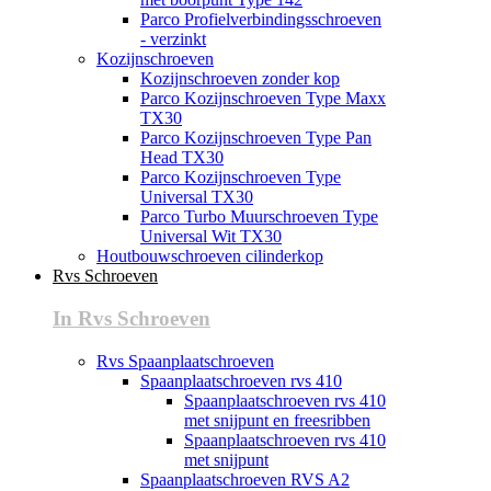
Parco Profielverbindingsschroeven
- verzinkt
Kozijnschroeven
Kozijnschroeven zonder kop
Parco Kozijnschroeven Type Maxx
TX30
Parco Kozijnschroeven Type Pan
Head TX30
Parco Kozijnschroeven Type
Universal TX30
Parco Turbo Muurschroeven Type
Universal Wit TX30
Houtbouwschroeven cilinderkop
Rvs Schroeven
In Rvs Schroeven
Rvs Spaanplaatschroeven
Spaanplaatschroeven rvs 410
Spaanplaatschroeven rvs 410
met snijpunt en freesribben
Spaanplaatschroeven rvs 410
met snijpunt
Spaanplaatschroeven RVS A2