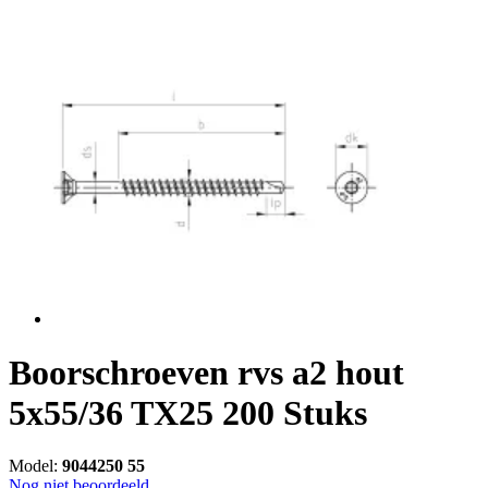
Boorschroeven rvs a2 hout
5x55/36 TX25 200 Stuks
Model:
9044250 55
Nog niet beoordeeld