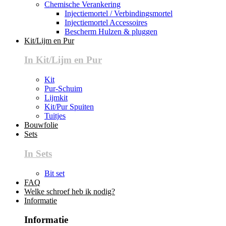
Chemische Verankering
Injectiemortel / Verbindingsmortel
Injectiemortel Accessoires
Bescherm Hulzen & pluggen
Kit/Lijm en Pur
In Kit/Lijm en Pur
Kit
Pur-Schuim
Lijmkit
Kit/Pur Spuiten
Tuitjes
Bouwfolie
Sets
In Sets
Bit set
FAQ
Welke schroef heb ik nodig?
Informatie
Informatie