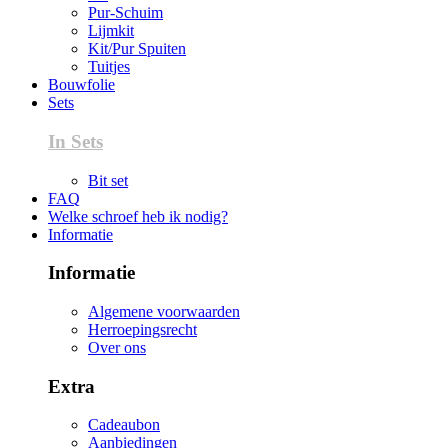
Pur-Schuim
Lijmkit
Kit/Pur Spuiten
Tuitjes
Bouwfolie
Sets
In Sets
Bit set
FAQ
Welke schroef heb ik nodig?
Informatie
Informatie
Algemene voorwaarden
Herroepingsrecht
Over ons
Extra
Cadeaubon
Aanbiedingen