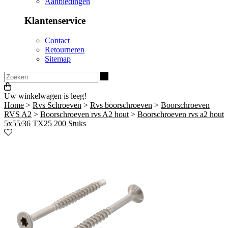
Aanbiedingen
Klantenservice
Contact
Retourneren
Sitemap
Zoeken
Uw winkelwagen is leeg!
Home
>
Rvs Schroeven
>
Rvs boorschroeven
>
Boorschroeven
RVS A2
>
Boorschroeven rvs A2 hout
>
Boorschroeven rvs a2 hout
5x55/36 TX25 200 Stuks