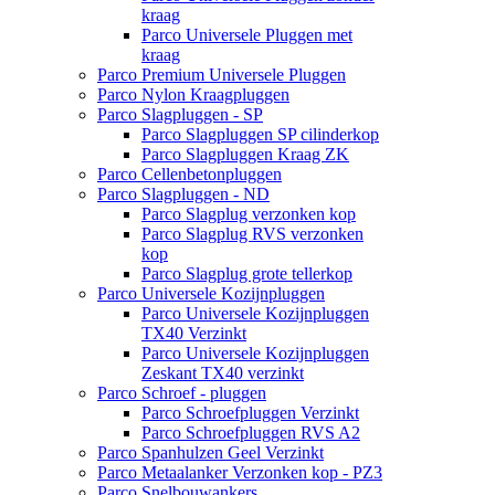
kraag
Parco Universele Pluggen met
kraag
Parco Premium Universele Pluggen
Parco Nylon Kraagpluggen
Parco Slagpluggen - SP
Parco Slagpluggen SP cilinderkop
Parco Slagpluggen Kraag ZK
Parco Cellenbetonpluggen
Parco Slagpluggen - ND
Parco Slagplug verzonken kop
Parco Slagplug RVS verzonken
kop
Parco Slagplug grote tellerkop
Parco Universele Kozijnpluggen
Parco Universele Kozijnpluggen
TX40 Verzinkt
Parco Universele Kozijnpluggen
Zeskant TX40 verzinkt
Parco Schroef - pluggen
Parco Schroefpluggen Verzinkt
Parco Schroefpluggen RVS A2
Parco Spanhulzen Geel Verzinkt
Parco Metaalanker Verzonken kop - PZ3
Parco Snelbouwankers