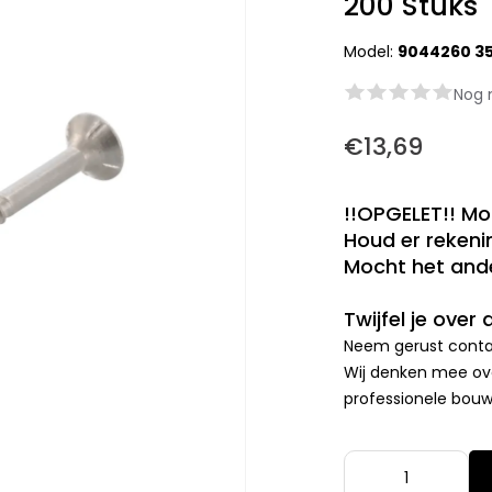
200 Stuks
Model:
9044260 3
Nog 
€13,69
!!OPGELET!! Mo
Houd er rekenin
Mocht het ande
Twijfel je over
Neem gerust contac
Wij denken mee ove
professionele bouwp