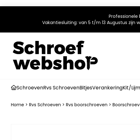
Professionele 
Vakantiesluiting: van 5 t/m 13 Augustus zijn
Schroeven
Rvs Schroeven
Bitjes
Verankering
Kit/Lij
Home
>
Rvs Schroeven
>
Rvs boorschroeven
>
Boorschroev