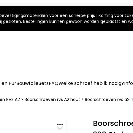
bevestigingsmaterialen voor een scherpe prijs | Korting voor zak
 wij gesloten. Bestellingen kunnen gewoon worden geplaatst en 
m en Pur
Bouwfolie
Sets
FAQ
Welke schroef heb ik nodig?
Inf
en RVS A2
>
Boorschroeven rvs A2 hout
>
Boorschroeven rvs a2 
Boorschro