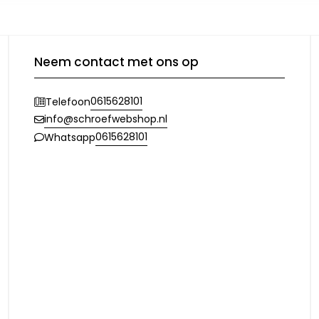
Neem contact met ons op
0615628101
Telefoon
info@schroefwebshop.nl
0615628101
Whatsapp