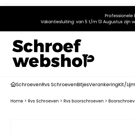
Professionele 
Vakantiesluiting: van 5 t/m 13 Augustus zijn
Schroeven
Rvs Schroeven
Bitjes
Verankering
Kit/Lij
Home
>
Rvs Schroeven
>
Rvs boorschroeven
>
Boorschroev