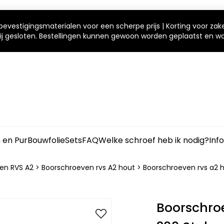
bevestigingsmaterialen voor een scherpe prijs | Korting voor zak
 wij gesloten. Bestellingen kunnen gewoon worden geplaatst en 
m en Pur
Bouwfolie
Sets
FAQ
Welke schroef heb ik nodig?
Inf
en RVS A2
>
Boorschroeven rvs A2 hout
>
Boorschroeven rvs a2 
Boorschro