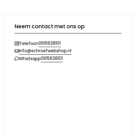
Neem contact met ons op
0615628101
Telefoon
info@schroefwebshop.nl
0615628101
Whatsapp