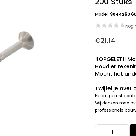
200 Stuks
Model:
9044260 6
Nog 
€21,14
!!OPGELET!! Mo
Houd er rekenin
Mocht het ande
Twijfel je over
Neem gerust contac
Wij denken mee ove
professionele bouwp