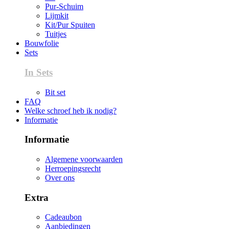
Pur-Schuim
Lijmkit
Kit/Pur Spuiten
Tuitjes
Bouwfolie
Sets
In Sets
Bit set
FAQ
Welke schroef heb ik nodig?
Informatie
Informatie
Algemene voorwaarden
Herroepingsrecht
Over ons
Extra
Cadeaubon
Aanbiedingen