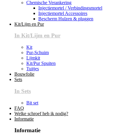
Chemische Verankering
Injectiemortel / Verbindingsmortel
Injectiemortel Accessoires
Bescherm Hulzen & pluggen
Kit/Lijm en Pur
In Kit/Lijm en Pur
Kit
Pur-Schuim
Lijmkit
Kit/Pur Spuiten
Tuitjes
Bouwfolie
Sets
In Sets
Bit set
FAQ
Welke schroef heb ik nodig?
Informatie
Informatie