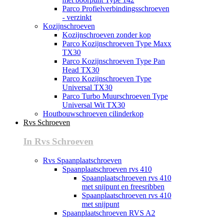
Parco Profielverbindingsschroeven
- verzinkt
Kozijnschroeven
Kozijnschroeven zonder kop
Parco Kozijnschroeven Type Maxx
TX30
Parco Kozijnschroeven Type Pan
Head TX30
Parco Kozijnschroeven Type
Universal TX30
Parco Turbo Muurschroeven Type
Universal Wit TX30
Houtbouwschroeven cilinderkop
Rvs Schroeven
In Rvs Schroeven
Rvs Spaanplaatschroeven
Spaanplaatschroeven rvs 410
Spaanplaatschroeven rvs 410
met snijpunt en freesribben
Spaanplaatschroeven rvs 410
met snijpunt
Spaanplaatschroeven RVS A2