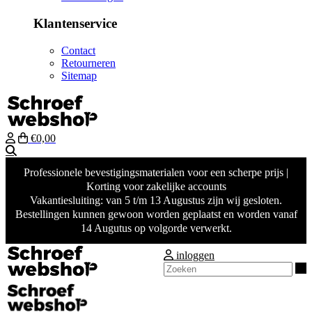
Klantenservice
Contact
Retourneren
Sitemap
€0,00
Zoeken
Professionele bevestigingsmaterialen voor een scherpe prijs |
Korting voor zakelijke accounts
Vakantiesluiting: van 5 t/m 13 Augustus zijn wij gesloten.
Bestellingen kunnen gewoon worden geplaatst en worden vanaf
14 Augutus op volgorde verwerkt.
inloggen
Z