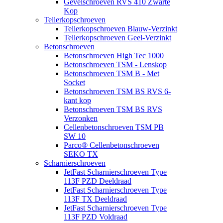
Gevelschroeven RVS 410 Zwarte
Kop
Tellerkopschroeven
Tellerkopschroeven Blauw-Verzinkt
Tellerkopschroeven Geel-Verzinkt
Betonschroeven
Betonschroeven High Tec 1000
Betonschroeven TSM - Lenskop
Betonschroeven TSM B - Met
Socket
Betonschroeven TSM BS RVS 6-
kant kop
Betonschroeven TSM BS RVS
Verzonken
Cellenbetonschroeven TSM PB
SW 10
Parco® Cellenbetonschroeven
SEKO TX
Scharnierschroeven
JetFast Scharnierschroeven Type
113F PZD Deeldraad
JetFast Scharnierschroeven Type
113F TX Deeldraad
JetFast Scharnierschroeven Type
113F PZD Voldraad