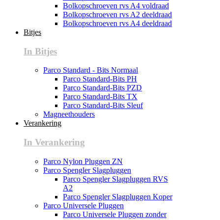
Bolkopschroeven rvs A4 voldraad
Bolkopschroeven rvs A2 deeldraad
Bolkopschroeven rvs A4 deeldraad
Bitjes
In Bitjes
Parco Standard - Bits Normaal
Parco Standard-Bits PH
Parco Standard-Bits PZD
Parco Standard-Bits TX
Parco Standard-Bits Sleuf
Magneethouders
Verankering
In Verankering
Parco Nylon Pluggen ZN
Parco Spengler Slagpluggen
Parco Spengler Slagpluggen RVS
A2
Parco Spengler Slagpluggen Koper
Parco Universele Pluggen
Parco Universele Pluggen zonder