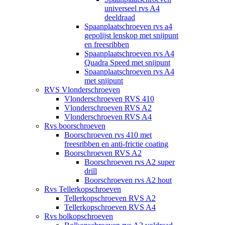
universeel rvs A4
deeldraad
Spaanplaatschroeven rvs a4
gepolijst lenskop met snijpunt
en freesribben
Spaanplaatschroeven rvs A4
Quadra Speed met snijpunt
Spaanplaatschroeven rvs A4
met snijpunt
RVS Vlonderschroeven
Vlonderschroeven RVS 410
Vlonderschroeven RVS A2
Vlonderschroeven RVS A4
Rvs boorschroeven
Boorschroeven rvs 410 met
freesribben en anti-frictie coating
Boorschroeven RVS A2
Boorschroeven rvs A2 super
drill
Boorschroeven rvs A2 hout
Rvs Tellerkopschroeven
Tellerkopschroeven RVS A2
Tellerkopschroeven RVS A4
Rvs bolkopschroeven