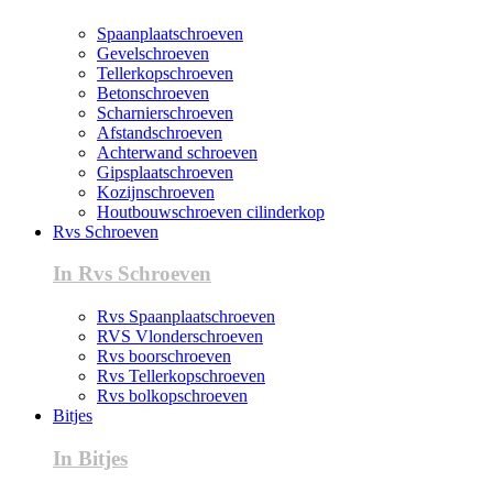
Spaanplaatschroeven
Gevelschroeven
Tellerkopschroeven
Betonschroeven
Scharnierschroeven
Afstandschroeven
Achterwand schroeven
Gipsplaatschroeven
Kozijnschroeven
Houtbouwschroeven cilinderkop
Rvs Schroeven
In Rvs Schroeven
Rvs Spaanplaatschroeven
RVS Vlonderschroeven
Rvs boorschroeven
Rvs Tellerkopschroeven
Rvs bolkopschroeven
Bitjes
In Bitjes