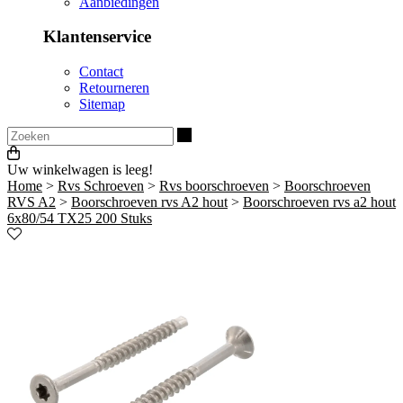
Aanbiedingen
Klantenservice
Contact
Retourneren
Sitemap
Zoeken
Uw winkelwagen is leeg!
Home
>
Rvs Schroeven
>
Rvs boorschroeven
>
Boorschroeven
RVS A2
>
Boorschroeven rvs A2 hout
>
Boorschroeven rvs a2 hout
6x80/54 TX25 200 Stuks