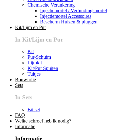
Chemische Verankering
Injectiemortel / Verbindingsmortel
Injectiemortel Accessoires
Bescherm Hulzen & pluggen
Kit/Lijm en Pur
In Kit/Lijm en Pur
Kit
Pur-Schuim
Lijmkit
Kit/Pur Spuiten
Tuitjes
Bouwfolie
Sets
In Sets
Bit set
FAQ
Welke schroef heb ik nodig?
Informatie
Informatie