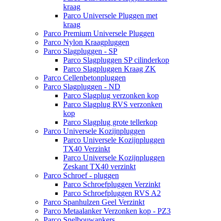
kraag
Parco Universele Pluggen met
kraag
Parco Premium Universele Pluggen
Parco Nylon Kraagpluggen
Parco Slagpluggen - SP
Parco Slagpluggen SP cilinderkop
Parco Slagpluggen Kraag ZK
Parco Cellenbetonpluggen
Parco Slagpluggen - ND
Parco Slagplug verzonken kop
Parco Slagplug RVS verzonken
kop
Parco Slagplug grote tellerkop
Parco Universele Kozijnpluggen
Parco Universele Kozijnpluggen
TX40 Verzinkt
Parco Universele Kozijnpluggen
Zeskant TX40 verzinkt
Parco Schroef - pluggen
Parco Schroefpluggen Verzinkt
Parco Schroefpluggen RVS A2
Parco Spanhulzen Geel Verzinkt
Parco Metaalanker Verzonken kop - PZ3
Parco Snelbouwankers