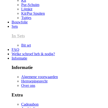
Kit
Pur-Schuim
Lijmkit
Kit/Pur Spuiten
Tuitjes
Bouwfolie
Sets
In Sets
Bit set
FAQ
Welke schroef heb ik nodig?
Informatie
Informatie
Algemene voorwaarden
Herroepingsrecht
Over ons
Extra
Cadeaubon