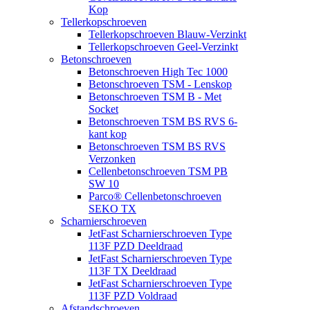
Kop
Tellerkopschroeven
Tellerkopschroeven Blauw-Verzinkt
Tellerkopschroeven Geel-Verzinkt
Betonschroeven
Betonschroeven High Tec 1000
Betonschroeven TSM - Lenskop
Betonschroeven TSM B - Met
Socket
Betonschroeven TSM BS RVS 6-
kant kop
Betonschroeven TSM BS RVS
Verzonken
Cellenbetonschroeven TSM PB
SW 10
Parco® Cellenbetonschroeven
SEKO TX
Scharnierschroeven
JetFast Scharnierschroeven Type
113F PZD Deeldraad
JetFast Scharnierschroeven Type
113F TX Deeldraad
JetFast Scharnierschroeven Type
113F PZD Voldraad
Afstandschroeven