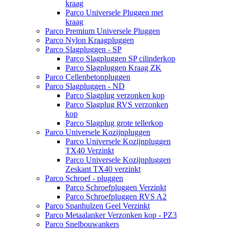
kraag
Parco Universele Pluggen met
kraag
Parco Premium Universele Pluggen
Parco Nylon Kraagpluggen
Parco Slagpluggen - SP
Parco Slagpluggen SP cilinderkop
Parco Slagpluggen Kraag ZK
Parco Cellenbetonpluggen
Parco Slagpluggen - ND
Parco Slagplug verzonken kop
Parco Slagplug RVS verzonken
kop
Parco Slagplug grote tellerkop
Parco Universele Kozijnpluggen
Parco Universele Kozijnpluggen
TX40 Verzinkt
Parco Universele Kozijnpluggen
Zeskant TX40 verzinkt
Parco Schroef - pluggen
Parco Schroefpluggen Verzinkt
Parco Schroefpluggen RVS A2
Parco Spanhulzen Geel Verzinkt
Parco Metaalanker Verzonken kop - PZ3
Parco Snelbouwankers