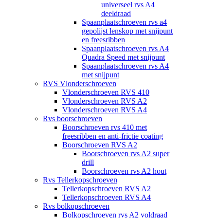
universeel rvs A4
deeldraad
Spaanplaatschroeven rvs a4
gepolijst lenskop met snijpunt
en freesribben
Spaanplaatschroeven rvs A4
Quadra Speed met snijpunt
Spaanplaatschroeven rvs A4
met snijpunt
RVS Vlonderschroeven
Vlonderschroeven RVS 410
Vlonderschroeven RVS A2
Vlonderschroeven RVS A4
Rvs boorschroeven
Boorschroeven rvs 410 met
freesribben en anti-frictie coating
Boorschroeven RVS A2
Boorschroeven rvs A2 super
drill
Boorschroeven rvs A2 hout
Rvs Tellerkopschroeven
Tellerkopschroeven RVS A2
Tellerkopschroeven RVS A4
Rvs bolkopschroeven
Bolkopschroeven rvs A2 voldraad