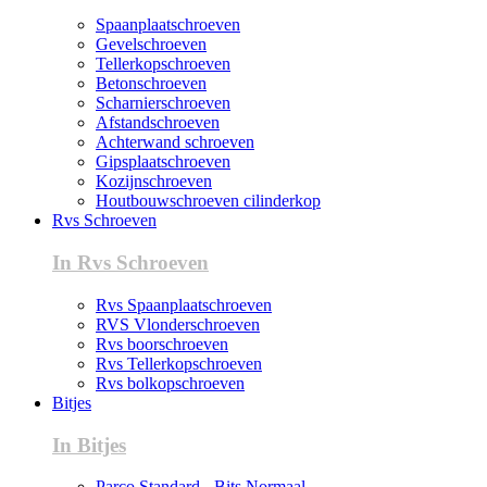
Spaanplaatschroeven
Gevelschroeven
Tellerkopschroeven
Betonschroeven
Scharnierschroeven
Afstandschroeven
Achterwand schroeven
Gipsplaatschroeven
Kozijnschroeven
Houtbouwschroeven cilinderkop
Rvs Schroeven
In Rvs Schroeven
Rvs Spaanplaatschroeven
RVS Vlonderschroeven
Rvs boorschroeven
Rvs Tellerkopschroeven
Rvs bolkopschroeven
Bitjes
In Bitjes
Parco Standard - Bits Normaal