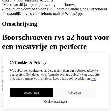
-Korting voor zakelijke accounts
-Meer dan 40 jaar praktijkervaring in de bouw.
-Product op voorraad? Voor 16:00 besteld vandaag nog verzonden!
-Persoonlijk advies via telefoon, mail of WhatsApp.
Omschrijving
Boorschroeven rvs a2 hout voor
een roestvrije en perfecte
houtmontage
Cookies & Privacy
De boorschroeven rvs A2 hout van schroefwebshop zijn ontwikkeld
We gebruiken cookies en andere technieken om websiteverkeer te
voor een snelle en betrouwbare montage van hout-op-hout
analyseren. Ook delen we informatie over uw gebruik van onze site
verbindingen en lichte geveltoepassingen. Dankzij meer dan 40 jaar
met onze partners voor analyse.
Lees onze cookieverklaring
hier
praktijkervaring in de bouw leveren wij uitsluitend
kwaliteitsschroeven die efficiënt werken en een lange levensduur
hebben, daarbij heeft de schroef een speciale boorpunt die zorgt
Accepteren
Weigeren
voor moeiteloos indraaien.
Cookie-instellingen
Kenmerken: