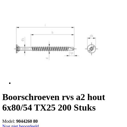
Boorschroeven rvs a2 hout
6x80/54 TX25 200 Stuks
Model:
9044260 80
Nog niet beoordeeld