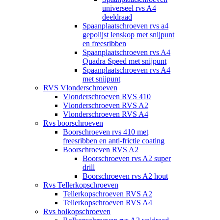
universeel rvs A4
deeldraad
Spaanplaatschroeven rvs a4
gepolijst lenskop met snijpunt
en freesribben
Spaanplaatschroeven rvs A4
Quadra Speed met snijpunt
Spaanplaatschroeven rvs A4
met snijpunt
RVS Vlonderschroeven
Vlonderschroeven RVS 410
Vlonderschroeven RVS A2
Vlonderschroeven RVS A4
Rvs boorschroeven
Boorschroeven rvs 410 met
freesribben en anti-frictie coating
Boorschroeven RVS A2
Boorschroeven rvs A2 super
drill
Boorschroeven rvs A2 hout
Rvs Tellerkopschroeven
Tellerkopschroeven RVS A2
Tellerkopschroeven RVS A4
Rvs bolkopschroeven