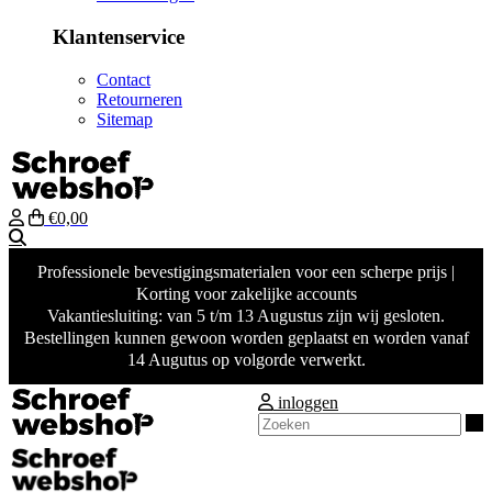
Klantenservice
Contact
Retourneren
Sitemap
€0,00
Zoeken
Professionele bevestigingsmaterialen voor een scherpe prijs |
Korting voor zakelijke accounts
Vakantiesluiting: van 5 t/m 13 Augustus zijn wij gesloten.
Bestellingen kunnen gewoon worden geplaatst en worden vanaf
14 Augutus op volgorde verwerkt.
inloggen
Z