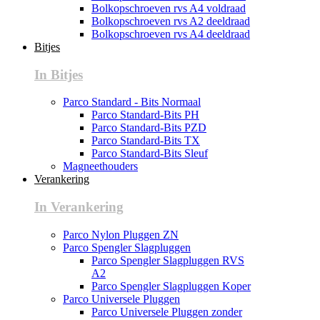
Bolkopschroeven rvs A4 voldraad
Bolkopschroeven rvs A2 deeldraad
Bolkopschroeven rvs A4 deeldraad
Bitjes
In Bitjes
Parco Standard - Bits Normaal
Parco Standard-Bits PH
Parco Standard-Bits PZD
Parco Standard-Bits TX
Parco Standard-Bits Sleuf
Magneethouders
Verankering
In Verankering
Parco Nylon Pluggen ZN
Parco Spengler Slagpluggen
Parco Spengler Slagpluggen RVS
A2
Parco Spengler Slagpluggen Koper
Parco Universele Pluggen
Parco Universele Pluggen zonder