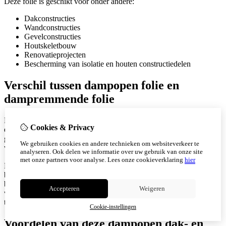
Deze folie is geschikt voor onder andere:
Dakconstructies
Wandconstructies
Gevelconstructies
Houtskeletbouw
Renovatieprojecten
Bescherming van isolatie en houten constructiedelen
Verschil tussen dampopen folie en
dampremmende folie
Een dampopen folie laat waterdamp uit de constructie ontsnappen
Cookies & Privacy
en wordt vaak aan de buitenzijde van een dak of wandopbouw
geplaatst. Dit helpt om vochtophoping in de constructie te
We gebruiken cookies en andere technieken om websiteverkeer te
voorkomen.
analyseren. Ook delen we informatie over uw gebruik van onze site
met onze partners voor analyse.
Lees onze cookieverklaring
hier
Een
dampremmende folie
wordt juist meestal aan de warme
binnenzijde toegepast. Deze folie remt vochttransport vanuit de
binnenruimte richting de isolatie. Voor een goed werkende dak of
Accepteren
Weigeren
wandconstructie is het belangrijk om de juiste folie op de juiste plek
te gebruiken.
Cookie-instellingen
Voordelen van deze dampopen dak- en