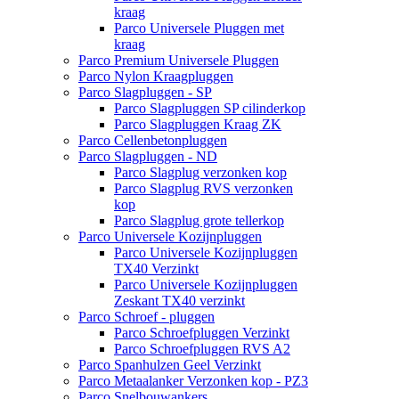
kraag
Parco Universele Pluggen met
kraag
Parco Premium Universele Pluggen
Parco Nylon Kraagpluggen
Parco Slagpluggen - SP
Parco Slagpluggen SP cilinderkop
Parco Slagpluggen Kraag ZK
Parco Cellenbetonpluggen
Parco Slagpluggen - ND
Parco Slagplug verzonken kop
Parco Slagplug RVS verzonken
kop
Parco Slagplug grote tellerkop
Parco Universele Kozijnpluggen
Parco Universele Kozijnpluggen
TX40 Verzinkt
Parco Universele Kozijnpluggen
Zeskant TX40 verzinkt
Parco Schroef - pluggen
Parco Schroefpluggen Verzinkt
Parco Schroefpluggen RVS A2
Parco Spanhulzen Geel Verzinkt
Parco Metaalanker Verzonken kop - PZ3
Parco Snelbouwankers