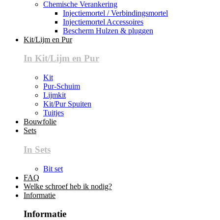
Chemische Verankering
Injectiemortel / Verbindingsmortel
Injectiemortel Accessoires
Bescherm Hulzen & pluggen
Kit/Lijm en Pur
In Kit/Lijm en Pur
Kit
Pur-Schuim
Lijmkit
Kit/Pur Spuiten
Tuitjes
Bouwfolie
Sets
In Sets
Bit set
FAQ
Welke schroef heb ik nodig?
Informatie
Informatie