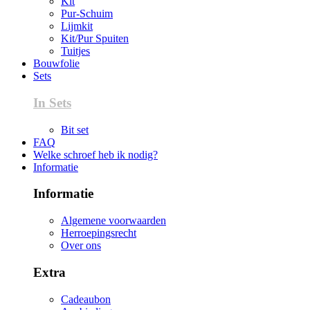
Kit
Pur-Schuim
Lijmkit
Kit/Pur Spuiten
Tuitjes
Bouwfolie
Sets
In Sets
Bit set
FAQ
Welke schroef heb ik nodig?
Informatie
Informatie
Algemene voorwaarden
Herroepingsrecht
Over ons
Extra
Cadeaubon