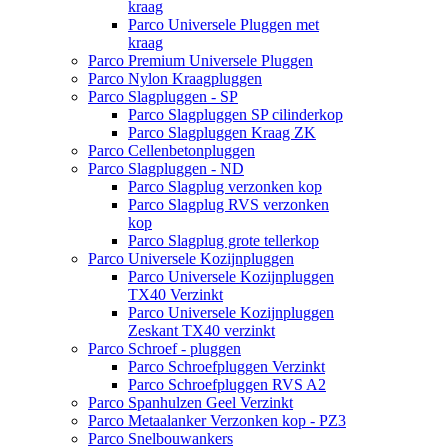
kraag
Parco Universele Pluggen met
kraag
Parco Premium Universele Pluggen
Parco Nylon Kraagpluggen
Parco Slagpluggen - SP
Parco Slagpluggen SP cilinderkop
Parco Slagpluggen Kraag ZK
Parco Cellenbetonpluggen
Parco Slagpluggen - ND
Parco Slagplug verzonken kop
Parco Slagplug RVS verzonken
kop
Parco Slagplug grote tellerkop
Parco Universele Kozijnpluggen
Parco Universele Kozijnpluggen
TX40 Verzinkt
Parco Universele Kozijnpluggen
Zeskant TX40 verzinkt
Parco Schroef - pluggen
Parco Schroefpluggen Verzinkt
Parco Schroefpluggen RVS A2
Parco Spanhulzen Geel Verzinkt
Parco Metaalanker Verzonken kop - PZ3
Parco Snelbouwankers