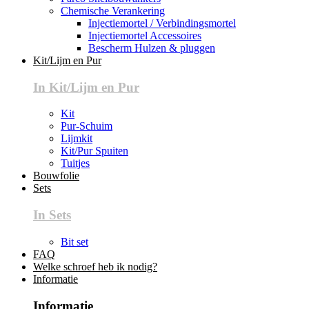
Chemische Verankering
Injectiemortel / Verbindingsmortel
Injectiemortel Accessoires
Bescherm Hulzen & pluggen
Kit/Lijm en Pur
In Kit/Lijm en Pur
Kit
Pur-Schuim
Lijmkit
Kit/Pur Spuiten
Tuitjes
Bouwfolie
Sets
In Sets
Bit set
FAQ
Welke schroef heb ik nodig?
Informatie
Informatie