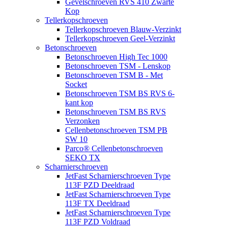
Gevelschroeven RVS 410 Zwarte
Kop
Tellerkopschroeven
Tellerkopschroeven Blauw-Verzinkt
Tellerkopschroeven Geel-Verzinkt
Betonschroeven
Betonschroeven High Tec 1000
Betonschroeven TSM - Lenskop
Betonschroeven TSM B - Met
Socket
Betonschroeven TSM BS RVS 6-
kant kop
Betonschroeven TSM BS RVS
Verzonken
Cellenbetonschroeven TSM PB
SW 10
Parco® Cellenbetonschroeven
SEKO TX
Scharnierschroeven
JetFast Scharnierschroeven Type
113F PZD Deeldraad
JetFast Scharnierschroeven Type
113F TX Deeldraad
JetFast Scharnierschroeven Type
113F PZD Voldraad