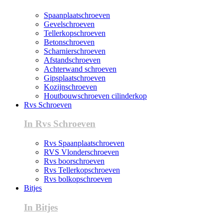
Spaanplaatschroeven
Gevelschroeven
Tellerkopschroeven
Betonschroeven
Scharnierschroeven
Afstandschroeven
Achterwand schroeven
Gipsplaatschroeven
Kozijnschroeven
Houtbouwschroeven cilinderkop
Rvs Schroeven
In Rvs Schroeven
Rvs Spaanplaatschroeven
RVS Vlonderschroeven
Rvs boorschroeven
Rvs Tellerkopschroeven
Rvs bolkopschroeven
Bitjes
In Bitjes