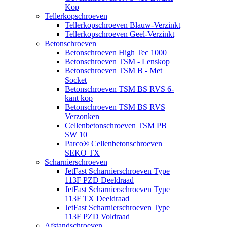
Kop
Tellerkopschroeven
Tellerkopschroeven Blauw-Verzinkt
Tellerkopschroeven Geel-Verzinkt
Betonschroeven
Betonschroeven High Tec 1000
Betonschroeven TSM - Lenskop
Betonschroeven TSM B - Met
Socket
Betonschroeven TSM BS RVS 6-
kant kop
Betonschroeven TSM BS RVS
Verzonken
Cellenbetonschroeven TSM PB
SW 10
Parco® Cellenbetonschroeven
SEKO TX
Scharnierschroeven
JetFast Scharnierschroeven Type
113F PZD Deeldraad
JetFast Scharnierschroeven Type
113F TX Deeldraad
JetFast Scharnierschroeven Type
113F PZD Voldraad
Afstandschroeven