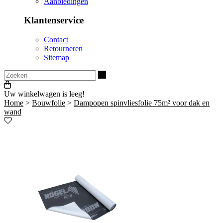
Aanbiedingen
Klantenservice
Contact
Retourneren
Sitemap
Zoeken
Uw winkelwagen is leeg!
Home
>
Bouwfolie
>
Dampopen spinvliesfolie 75m² voor dak en
wand