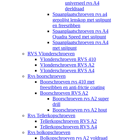
universeel rvs A4
deeldraad
Spaanplaatschroeven rvs a4
gepolijst lenskop met snijpunt
en freesribben
Spaanplaatschroeven rvs A4
Quadra Speed met snijpunt
Spaanplaatschroeven rvs A4
met snijpunt
RVS Vlonderschroeven
Vlonderschroeven RVS 410
Vlonderschroeven RVS A2
Vlonderschroeven RVS A4
Rvs boorschroeven
Boorschroeven rvs 410 met
freesribben en anti-frictie coating
Boorschroeven RVS A2
Boorschroeven rvs A2 super
drill
Boorschroeven rvs A2 hout
Rvs Tellerkopschroeven
Tellerkopschroeven RVS A2
Tellerkopschroeven RVS A4
Rvs bolkopschroeven
Bolkopschroeven rvs A2 voldraad