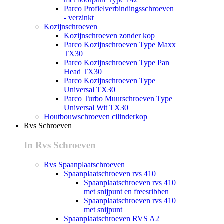
Parco Profielverbindingsschroeven
- verzinkt
Kozijnschroeven
Kozijnschroeven zonder kop
Parco Kozijnschroeven Type Maxx
TX30
Parco Kozijnschroeven Type Pan
Head TX30
Parco Kozijnschroeven Type
Universal TX30
Parco Turbo Muurschroeven Type
Universal Wit TX30
Houtbouwschroeven cilinderkop
Rvs Schroeven
In Rvs Schroeven
Rvs Spaanplaatschroeven
Spaanplaatschroeven rvs 410
Spaanplaatschroeven rvs 410
met snijpunt en freesribben
Spaanplaatschroeven rvs 410
met snijpunt
Spaanplaatschroeven RVS A2