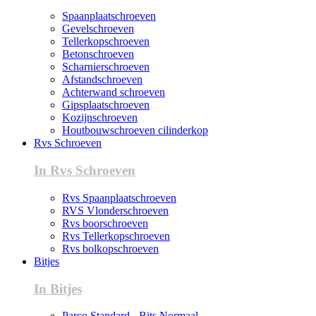
Spaanplaatschroeven
Gevelschroeven
Tellerkopschroeven
Betonschroeven
Scharnierschroeven
Afstandschroeven
Achterwand schroeven
Gipsplaatschroeven
Kozijnschroeven
Houtbouwschroeven cilinderkop
Rvs Schroeven
In Rvs Schroeven
Rvs Spaanplaatschroeven
RVS Vlonderschroeven
Rvs boorschroeven
Rvs Tellerkopschroeven
Rvs bolkopschroeven
Bitjes
In Bitjes
Parco Standard - Bits Normaal