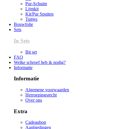
Pur-Schuim
Lijmkit
Kit/Pur Spuiten
Tuitjes
Bouwfolie
Sets
In Sets
Bit set
FAQ
Welke schroef heb ik nodig?
Informatie
Informatie
Algemene voorwaarden
Herroepingsrecht
Over ons
Extra
Cadeaubon
Aanbiedingen