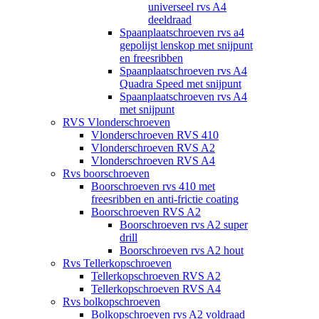
universeel rvs A4
deeldraad
Spaanplaatschroeven rvs a4
gepolijst lenskop met snijpunt
en freesribben
Spaanplaatschroeven rvs A4
Quadra Speed met snijpunt
Spaanplaatschroeven rvs A4
met snijpunt
RVS Vlonderschroeven
Vlonderschroeven RVS 410
Vlonderschroeven RVS A2
Vlonderschroeven RVS A4
Rvs boorschroeven
Boorschroeven rvs 410 met
freesribben en anti-frictie coating
Boorschroeven RVS A2
Boorschroeven rvs A2 super
drill
Boorschroeven rvs A2 hout
Rvs Tellerkopschroeven
Tellerkopschroeven RVS A2
Tellerkopschroeven RVS A4
Rvs bolkopschroeven
Bolkopschroeven rvs A2 voldraad