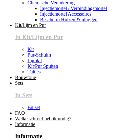
Chemische Verankering
Injectiemortel / Verbindingsmortel
Injectiemortel Accessoires
Bescherm Hulzen & pluggen
Kit/Lijm en Pur
In Kit/Lijm en Pur
Kit
Pur-Schuim
Lijmkit
Kit/Pur Spuiten
Tuitjes
Bouwfolie
Sets
In Sets
Bit set
FAQ
Welke schroef heb ik nodig?
Informatie
Informatie