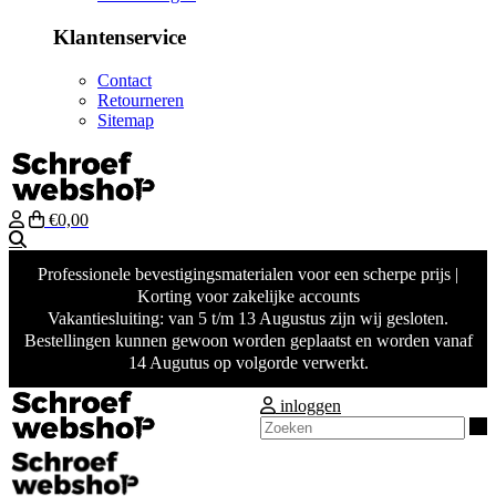
Klantenservice
Contact
Retourneren
Sitemap
€0,00
Zoeken
Professionele bevestigingsmaterialen voor een scherpe prijs |
Korting voor zakelijke accounts
Vakantiesluiting: van 5 t/m 13 Augustus zijn wij gesloten.
Bestellingen kunnen gewoon worden geplaatst en worden vanaf
14 Augutus op volgorde verwerkt.
inloggen
Z