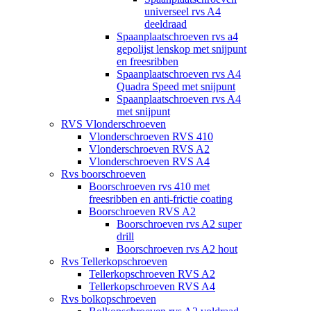
universeel rvs A4
deeldraad
Spaanplaatschroeven rvs a4
gepolijst lenskop met snijpunt
en freesribben
Spaanplaatschroeven rvs A4
Quadra Speed met snijpunt
Spaanplaatschroeven rvs A4
met snijpunt
RVS Vlonderschroeven
Vlonderschroeven RVS 410
Vlonderschroeven RVS A2
Vlonderschroeven RVS A4
Rvs boorschroeven
Boorschroeven rvs 410 met
freesribben en anti-frictie coating
Boorschroeven RVS A2
Boorschroeven rvs A2 super
drill
Boorschroeven rvs A2 hout
Rvs Tellerkopschroeven
Tellerkopschroeven RVS A2
Tellerkopschroeven RVS A4
Rvs bolkopschroeven