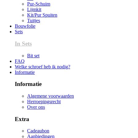
Pur-Schuim
Lijmkit
Kit/Pur Spuiten
Tuitjes
Bouwfolie
Sets
In Sets
Bit set
FAQ
Welke schroef heb ik nodig?
Informatie
Informatie
Algemene voorwaarden
Herroepingsrecht
Over ons
Extra
Cadeaubon
Aanbiedingen