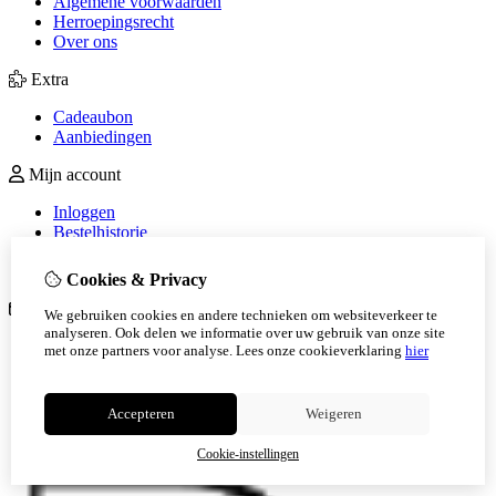
Algemene voorwaarden
Herroepingsrecht
Over ons
Extra
Cadeaubon
Aanbiedingen
Mijn account
Inloggen
Bestelhistorie
Verlanglijst
Nieuwsbrief
Cookies & Privacy
Klantenservice
We gebruiken cookies en andere technieken om websiteverkeer te
analyseren. Ook delen we informatie over uw gebruik van onze site
Contact
met onze partners voor analyse.
Lees onze cookieverklaring
hier
Retourneren
Sitemap
Veelgestelde vragen
Accepteren
Weigeren
Cookie-instellingen