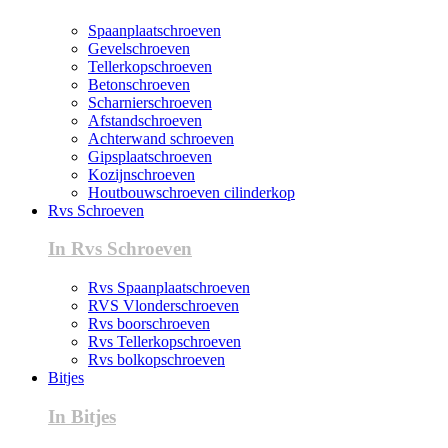
Spaanplaatschroeven
Gevelschroeven
Tellerkopschroeven
Betonschroeven
Scharnierschroeven
Afstandschroeven
Achterwand schroeven
Gipsplaatschroeven
Kozijnschroeven
Houtbouwschroeven cilinderkop
Rvs Schroeven
In Rvs Schroeven
Rvs Spaanplaatschroeven
RVS Vlonderschroeven
Rvs boorschroeven
Rvs Tellerkopschroeven
Rvs bolkopschroeven
Bitjes
In Bitjes