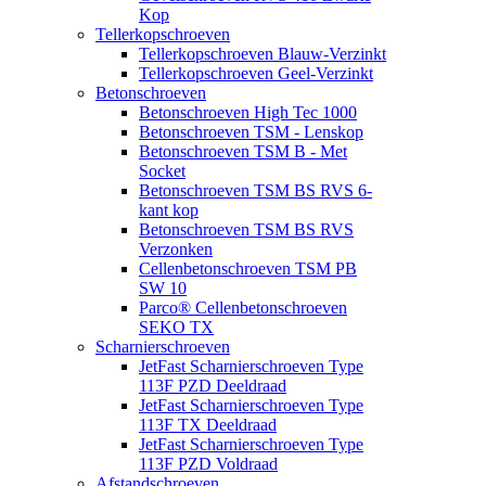
Kop
Tellerkopschroeven
Tellerkopschroeven Blauw-Verzinkt
Tellerkopschroeven Geel-Verzinkt
Betonschroeven
Betonschroeven High Tec 1000
Betonschroeven TSM - Lenskop
Betonschroeven TSM B - Met
Socket
Betonschroeven TSM BS RVS 6-
kant kop
Betonschroeven TSM BS RVS
Verzonken
Cellenbetonschroeven TSM PB
SW 10
Parco® Cellenbetonschroeven
SEKO TX
Scharnierschroeven
JetFast Scharnierschroeven Type
113F PZD Deeldraad
JetFast Scharnierschroeven Type
113F TX Deeldraad
JetFast Scharnierschroeven Type
113F PZD Voldraad
Afstandschroeven