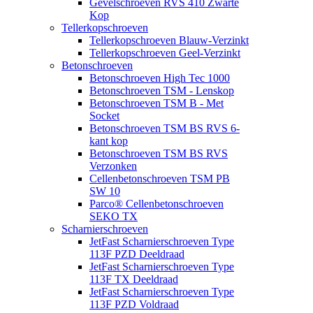
Gevelschroeven RVS 410 Zwarte
Kop
Tellerkopschroeven
Tellerkopschroeven Blauw-Verzinkt
Tellerkopschroeven Geel-Verzinkt
Betonschroeven
Betonschroeven High Tec 1000
Betonschroeven TSM - Lenskop
Betonschroeven TSM B - Met
Socket
Betonschroeven TSM BS RVS 6-
kant kop
Betonschroeven TSM BS RVS
Verzonken
Cellenbetonschroeven TSM PB
SW 10
Parco® Cellenbetonschroeven
SEKO TX
Scharnierschroeven
JetFast Scharnierschroeven Type
113F PZD Deeldraad
JetFast Scharnierschroeven Type
113F TX Deeldraad
JetFast Scharnierschroeven Type
113F PZD Voldraad