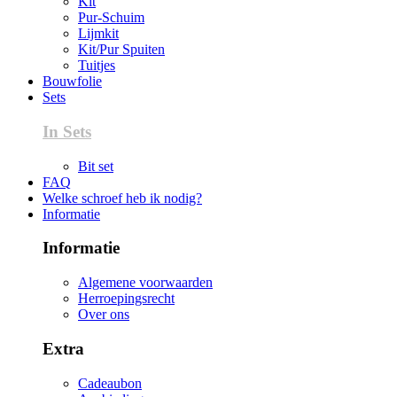
Kit
Pur-Schuim
Lijmkit
Kit/Pur Spuiten
Tuitjes
Bouwfolie
Sets
In Sets
Bit set
FAQ
Welke schroef heb ik nodig?
Informatie
Informatie
Algemene voorwaarden
Herroepingsrecht
Over ons
Extra
Cadeaubon