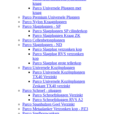
kraag
Parco Universele Pluggen met
kraag
Parco Premium Universele Pluggen
Parco Nylon Kraagpluggen
Parco Slagpluggen - SP
Parco Slagpluggen SP cilinderkop
Parco Slagpluggen Kraag ZK
Parco Cellenbetonpluggen
Parco Slagpluggen - ND
Parco Slagplug verzonken kop
Parco Slagplug RVS verzonken
kop
Parco Slagplug grote tellerkop
Parco Universele Kozijnpluggen
Parco Universele Kozijnpluggen
TX40 Verzinkt
Parco Universele Kozijnpluggen
Zeskant TX40 verzinkt
Parco Schroef - pluggen
Parco Schroefpluggen Verzinkt
Parco Schroefpluggen RVS A2
Parco Spanhulzen Geel Verzinkt
Parco Metaalanker Verzonken kop - PZ3
Parco Snelbouwankers