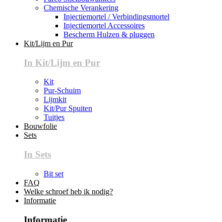
Chemische Verankering
Injectiemortel / Verbindingsmortel
Injectiemortel Accessoires
Bescherm Hulzen & pluggen
Kit/Lijm en Pur
In Kit/Lijm en Pur
Kit
Pur-Schuim
Lijmkit
Kit/Pur Spuiten
Tuitjes
Bouwfolie
Sets
In Sets
Bit set
FAQ
Welke schroef heb ik nodig?
Informatie
Informatie