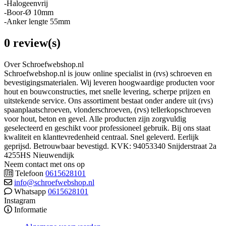
-Halogeenvrij
-B
oor-Ø 10mm
-A
nker lengte 55mm
0 review(s)
Over Schroefwebshop.nl
Schroefwebshop.nl is jouw online specialist in (rvs) schroeven en
bevestigingsmaterialen. Wij leveren hoogwaardige producten voor
hout en bouwconstructies, met snelle levering, scherpe prijzen en
uitstekende service. Ons assortiment bestaat onder andere uit (rvs)
spaanplaatschroeven, vlonderschroeven, (rvs) tellerkopschroeven
voor hout, beton en gevel. Alle producten zijn zorgvuldig
geselecteerd en geschikt voor professioneel gebruik. Bij ons staat
kwaliteit en klanttevredenheid centraal. Snel geleverd. Eerlijk
geprijsd. Betrouwbaar bevestigd. KVK: 94053340 Snijderstraat 2a
4255HS Nieuwendijk
Neem contact met ons op
Telefoon
0615628101
info@schroefwebshop.nl
Whatsapp
0615628101
Instagram
Informatie