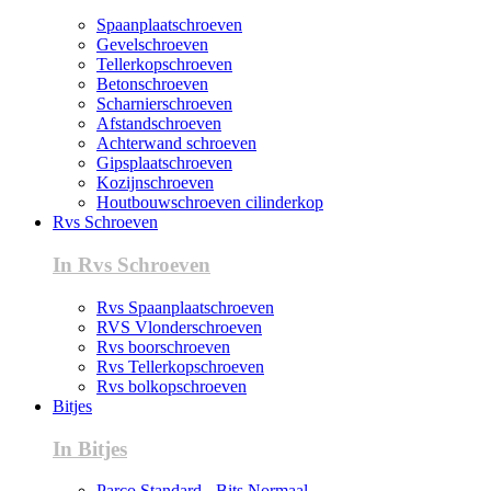
Spaanplaatschroeven
Gevelschroeven
Tellerkopschroeven
Betonschroeven
Scharnierschroeven
Afstandschroeven
Achterwand schroeven
Gipsplaatschroeven
Kozijnschroeven
Houtbouwschroeven cilinderkop
Rvs Schroeven
In Rvs Schroeven
Rvs Spaanplaatschroeven
RVS Vlonderschroeven
Rvs boorschroeven
Rvs Tellerkopschroeven
Rvs bolkopschroeven
Bitjes
In Bitjes
Parco Standard - Bits Normaal