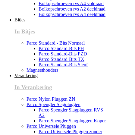
Bolkopschroeven rvs A4 voldraad
Bolkopschroeven rvs A2 deeldraad
Bolkopschroeven rvs A4 deeldraad
Bitjes
In Bitjes
Parco Standard - Bits Normaal
Parco Standard-Bits PH
Parco Standard-Bits PZD
Parco Standard-Bits TX
Parco Standard-Bits Sleuf
Magneethouders
Verankering
In Verankering
Parco Nylon Pluggen ZN
Parco Spengler Slagpluggen
Parco Spengler Slagpluggen RVS
A2
Parco Spengler Slagpluggen Koper
Parco Universele Pluggen
Parco Universele Pluggen zonder