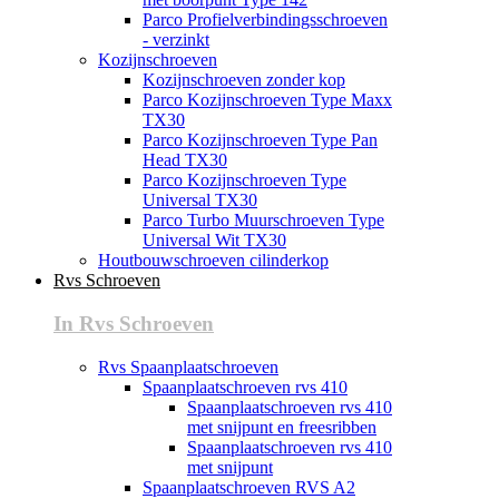
Parco Profielverbindingsschroeven
- verzinkt
Kozijnschroeven
Kozijnschroeven zonder kop
Parco Kozijnschroeven Type Maxx
TX30
Parco Kozijnschroeven Type Pan
Head TX30
Parco Kozijnschroeven Type
Universal TX30
Parco Turbo Muurschroeven Type
Universal Wit TX30
Houtbouwschroeven cilinderkop
Rvs Schroeven
In Rvs Schroeven
Rvs Spaanplaatschroeven
Spaanplaatschroeven rvs 410
Spaanplaatschroeven rvs 410
met snijpunt en freesribben
Spaanplaatschroeven rvs 410
met snijpunt
Spaanplaatschroeven RVS A2