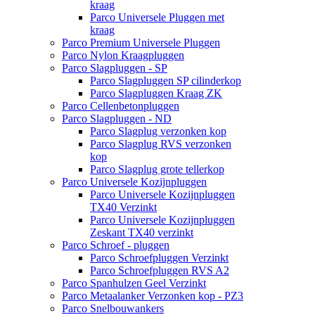
kraag
Parco Universele Pluggen met
kraag
Parco Premium Universele Pluggen
Parco Nylon Kraagpluggen
Parco Slagpluggen - SP
Parco Slagpluggen SP cilinderkop
Parco Slagpluggen Kraag ZK
Parco Cellenbetonpluggen
Parco Slagpluggen - ND
Parco Slagplug verzonken kop
Parco Slagplug RVS verzonken
kop
Parco Slagplug grote tellerkop
Parco Universele Kozijnpluggen
Parco Universele Kozijnpluggen
TX40 Verzinkt
Parco Universele Kozijnpluggen
Zeskant TX40 verzinkt
Parco Schroef - pluggen
Parco Schroefpluggen Verzinkt
Parco Schroefpluggen RVS A2
Parco Spanhulzen Geel Verzinkt
Parco Metaalanker Verzonken kop - PZ3
Parco Snelbouwankers