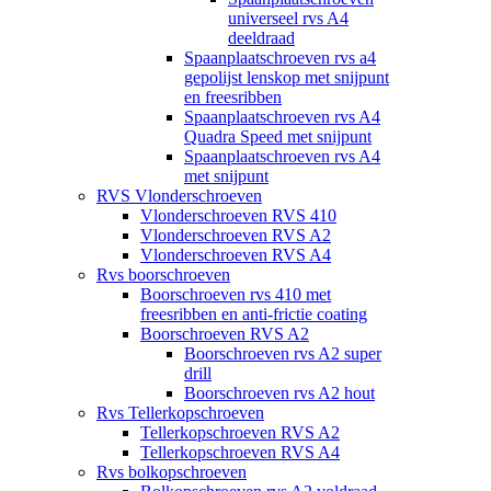
universeel rvs A4
deeldraad
Spaanplaatschroeven rvs a4
gepolijst lenskop met snijpunt
en freesribben
Spaanplaatschroeven rvs A4
Quadra Speed met snijpunt
Spaanplaatschroeven rvs A4
met snijpunt
RVS Vlonderschroeven
Vlonderschroeven RVS 410
Vlonderschroeven RVS A2
Vlonderschroeven RVS A4
Rvs boorschroeven
Boorschroeven rvs 410 met
freesribben en anti-frictie coating
Boorschroeven RVS A2
Boorschroeven rvs A2 super
drill
Boorschroeven rvs A2 hout
Rvs Tellerkopschroeven
Tellerkopschroeven RVS A2
Tellerkopschroeven RVS A4
Rvs bolkopschroeven