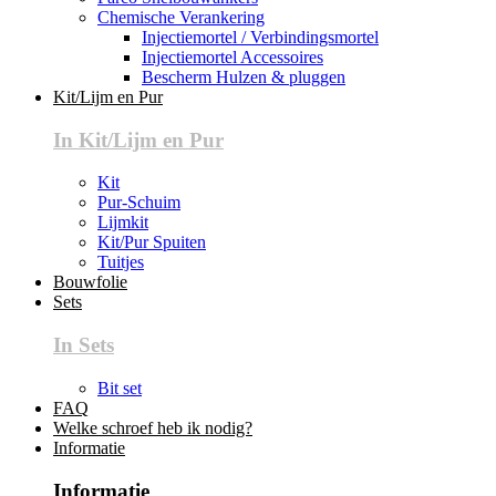
Chemische Verankering
Injectiemortel / Verbindingsmortel
Injectiemortel Accessoires
Bescherm Hulzen & pluggen
Kit/Lijm en Pur
In Kit/Lijm en Pur
Kit
Pur-Schuim
Lijmkit
Kit/Pur Spuiten
Tuitjes
Bouwfolie
Sets
In Sets
Bit set
FAQ
Welke schroef heb ik nodig?
Informatie
Informatie