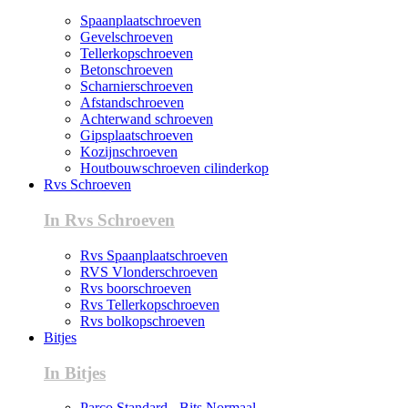
Spaanplaatschroeven
Gevelschroeven
Tellerkopschroeven
Betonschroeven
Scharnierschroeven
Afstandschroeven
Achterwand schroeven
Gipsplaatschroeven
Kozijnschroeven
Houtbouwschroeven cilinderkop
Rvs Schroeven
In Rvs Schroeven
Rvs Spaanplaatschroeven
RVS Vlonderschroeven
Rvs boorschroeven
Rvs Tellerkopschroeven
Rvs bolkopschroeven
Bitjes
In Bitjes
Parco Standard - Bits Normaal