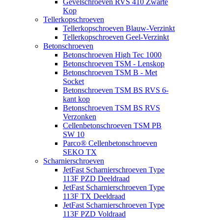
Gevelschroeven RVS 410 Zwarte
Kop
Tellerkopschroeven
Tellerkopschroeven Blauw-Verzinkt
Tellerkopschroeven Geel-Verzinkt
Betonschroeven
Betonschroeven High Tec 1000
Betonschroeven TSM - Lenskop
Betonschroeven TSM B - Met
Socket
Betonschroeven TSM BS RVS 6-
kant kop
Betonschroeven TSM BS RVS
Verzonken
Cellenbetonschroeven TSM PB
SW 10
Parco® Cellenbetonschroeven
SEKO TX
Scharnierschroeven
JetFast Scharnierschroeven Type
113F PZD Deeldraad
JetFast Scharnierschroeven Type
113F TX Deeldraad
JetFast Scharnierschroeven Type
113F PZD Voldraad