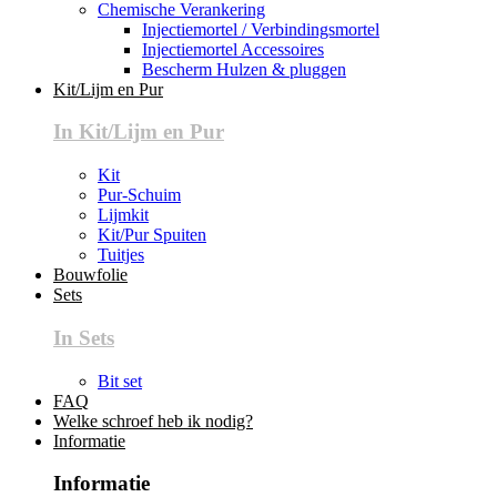
Chemische Verankering
Injectiemortel / Verbindingsmortel
Injectiemortel Accessoires
Bescherm Hulzen & pluggen
Kit/Lijm en Pur
In Kit/Lijm en Pur
Kit
Pur-Schuim
Lijmkit
Kit/Pur Spuiten
Tuitjes
Bouwfolie
Sets
In Sets
Bit set
FAQ
Welke schroef heb ik nodig?
Informatie
Informatie