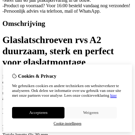
-Meer dan 40 jaar praktijkervaring in de bouw.
-Product op voorraad? Voor 16:00 besteld vandaag nog verzonden!
-Persoonlijk advies via telefoon, mail of WhatsApp.
Omschrijving
Glaslatschroeven rvs A2
duurzaam, sterk en perfect
voor glaslatmontage
Cookies & Privacy
De glaslatschroeven rvs A2 van schroefwebshop zijn speciaal
ontworpen voor de bevestiging van glaslatten in houten kozijnen.
We gebruiken cookies en andere technieken om websiteverkeer te
Dankzij meer dan 40 jaar ervaring in de bouw leveren wij
analyseren. Ook delen we informatie over uw gebruik van onze site
uitsluitend hoogwaardige schroeven die zorgen voor een nette
met onze partners voor analyse.
Lees onze cookieverklaring
hier
afwerking, stevige grip en een lange levensduur.
Kenmerken
Accepteren
Weigeren
Cookie-instellingen
Aantal stuks
:
200
Diameter (d): 3,2 mm
Totale lengte (l): 30 mm