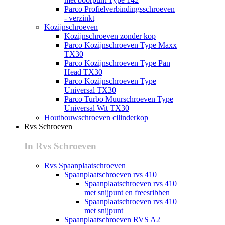
Parco Profielverbindingsschroeven
- verzinkt
Kozijnschroeven
Kozijnschroeven zonder kop
Parco Kozijnschroeven Type Maxx
TX30
Parco Kozijnschroeven Type Pan
Head TX30
Parco Kozijnschroeven Type
Universal TX30
Parco Turbo Muurschroeven Type
Universal Wit TX30
Houtbouwschroeven cilinderkop
Rvs Schroeven
In Rvs Schroeven
Rvs Spaanplaatschroeven
Spaanplaatschroeven rvs 410
Spaanplaatschroeven rvs 410
met snijpunt en freesribben
Spaanplaatschroeven rvs 410
met snijpunt
Spaanplaatschroeven RVS A2