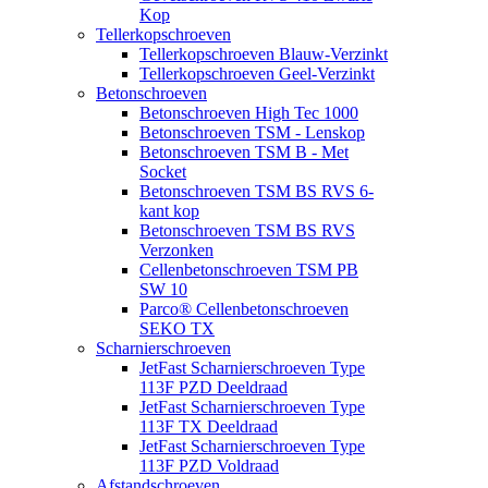
Kop
Tellerkopschroeven
Tellerkopschroeven Blauw-Verzinkt
Tellerkopschroeven Geel-Verzinkt
Betonschroeven
Betonschroeven High Tec 1000
Betonschroeven TSM - Lenskop
Betonschroeven TSM B - Met
Socket
Betonschroeven TSM BS RVS 6-
kant kop
Betonschroeven TSM BS RVS
Verzonken
Cellenbetonschroeven TSM PB
SW 10
Parco® Cellenbetonschroeven
SEKO TX
Scharnierschroeven
JetFast Scharnierschroeven Type
113F PZD Deeldraad
JetFast Scharnierschroeven Type
113F TX Deeldraad
JetFast Scharnierschroeven Type
113F PZD Voldraad
Afstandschroeven