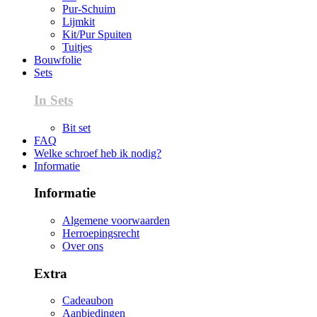
Pur-Schuim
Lijmkit
Kit/Pur Spuiten
Tuitjes
Bouwfolie
Sets
In Sets
Bit set
FAQ
Welke schroef heb ik nodig?
Informatie
Informatie
Algemene voorwaarden
Herroepingsrecht
Over ons
Extra
Cadeaubon
Aanbiedingen