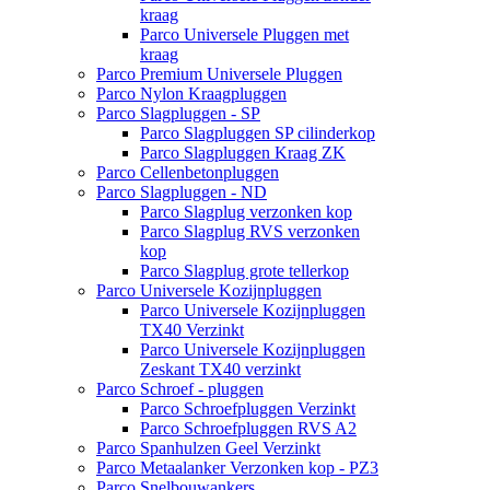
kraag
Parco Universele Pluggen met
kraag
Parco Premium Universele Pluggen
Parco Nylon Kraagpluggen
Parco Slagpluggen - SP
Parco Slagpluggen SP cilinderkop
Parco Slagpluggen Kraag ZK
Parco Cellenbetonpluggen
Parco Slagpluggen - ND
Parco Slagplug verzonken kop
Parco Slagplug RVS verzonken
kop
Parco Slagplug grote tellerkop
Parco Universele Kozijnpluggen
Parco Universele Kozijnpluggen
TX40 Verzinkt
Parco Universele Kozijnpluggen
Zeskant TX40 verzinkt
Parco Schroef - pluggen
Parco Schroefpluggen Verzinkt
Parco Schroefpluggen RVS A2
Parco Spanhulzen Geel Verzinkt
Parco Metaalanker Verzonken kop - PZ3
Parco Snelbouwankers