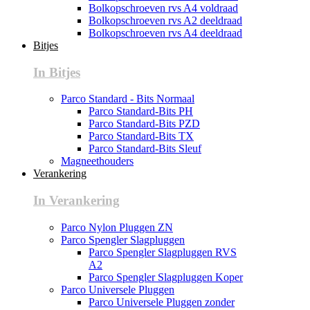
Bolkopschroeven rvs A4 voldraad
Bolkopschroeven rvs A2 deeldraad
Bolkopschroeven rvs A4 deeldraad
Bitjes
In Bitjes
Parco Standard - Bits Normaal
Parco Standard-Bits PH
Parco Standard-Bits PZD
Parco Standard-Bits TX
Parco Standard-Bits Sleuf
Magneethouders
Verankering
In Verankering
Parco Nylon Pluggen ZN
Parco Spengler Slagpluggen
Parco Spengler Slagpluggen RVS
A2
Parco Spengler Slagpluggen Koper
Parco Universele Pluggen
Parco Universele Pluggen zonder