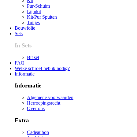
Kit
Pur-Schuim
Lijmkit
Kit/Pur Spuiten
Tuitjes
Bouwfolie
Sets
In Sets
Bit set
FAQ
Welke schroef heb ik nodig?
Informatie
Informatie
Algemene voorwaarden
Herroepingsrecht
Over ons
Extra
Cadeaubon