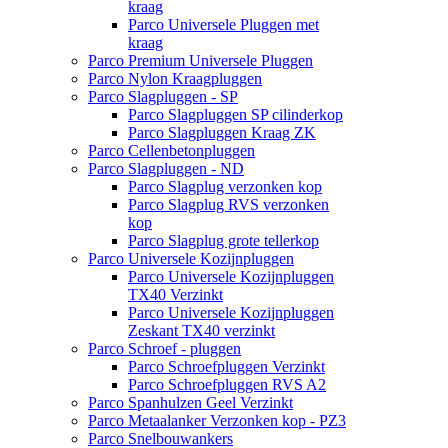
kraag
Parco Universele Pluggen met
kraag
Parco Premium Universele Pluggen
Parco Nylon Kraagpluggen
Parco Slagpluggen - SP
Parco Slagpluggen SP cilinderkop
Parco Slagpluggen Kraag ZK
Parco Cellenbetonpluggen
Parco Slagpluggen - ND
Parco Slagplug verzonken kop
Parco Slagplug RVS verzonken
kop
Parco Slagplug grote tellerkop
Parco Universele Kozijnpluggen
Parco Universele Kozijnpluggen
TX40 Verzinkt
Parco Universele Kozijnpluggen
Zeskant TX40 verzinkt
Parco Schroef - pluggen
Parco Schroefpluggen Verzinkt
Parco Schroefpluggen RVS A2
Parco Spanhulzen Geel Verzinkt
Parco Metaalanker Verzonken kop - PZ3
Parco Snelbouwankers