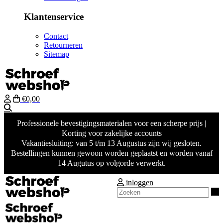
Klantenservice
Contact
Retourneren
Sitemap
€0,00
Zoeken
Professionele bevestigingsmaterialen voor een scherpe prijs |
Korting voor zakelijke accounts
Vakantiesluiting: van 5 t/m 13 Augustus zijn wij gesloten.
Bestellingen kunnen gewoon worden geplaatst en worden vanaf
14 Augutus op volgorde verwerkt.
inloggen
Z