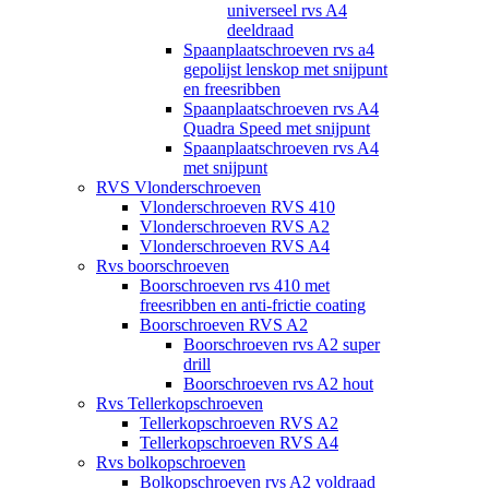
universeel rvs A4
deeldraad
Spaanplaatschroeven rvs a4
gepolijst lenskop met snijpunt
en freesribben
Spaanplaatschroeven rvs A4
Quadra Speed met snijpunt
Spaanplaatschroeven rvs A4
met snijpunt
RVS Vlonderschroeven
Vlonderschroeven RVS 410
Vlonderschroeven RVS A2
Vlonderschroeven RVS A4
Rvs boorschroeven
Boorschroeven rvs 410 met
freesribben en anti-frictie coating
Boorschroeven RVS A2
Boorschroeven rvs A2 super
drill
Boorschroeven rvs A2 hout
Rvs Tellerkopschroeven
Tellerkopschroeven RVS A2
Tellerkopschroeven RVS A4
Rvs bolkopschroeven
Bolkopschroeven rvs A2 voldraad