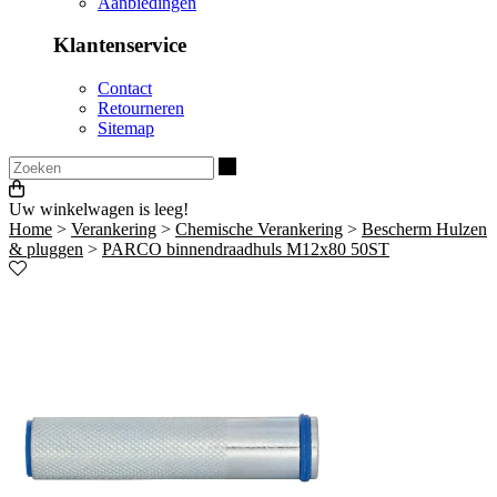
Aanbiedingen
Klantenservice
Contact
Retourneren
Sitemap
Zoeken
Uw winkelwagen is leeg!
Home
>
Verankering
>
Chemische Verankering
>
Bescherm Hulzen
& pluggen
>
PARCO binnendraadhuls M12x80 50ST