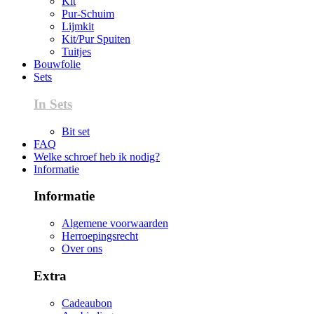
Kit
Pur-Schuim
Lijmkit
Kit/Pur Spuiten
Tuitjes
Bouwfolie
Sets
In Sets
Bit set
FAQ
Welke schroef heb ik nodig?
Informatie
Informatie
Algemene voorwaarden
Herroepingsrecht
Over ons
Extra
Cadeaubon