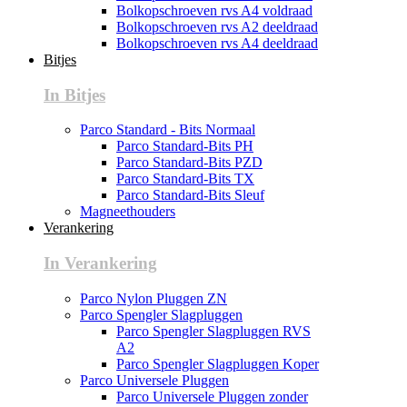
Bolkopschroeven rvs A4 voldraad
Bolkopschroeven rvs A2 deeldraad
Bolkopschroeven rvs A4 deeldraad
Bitjes
In Bitjes
Parco Standard - Bits Normaal
Parco Standard-Bits PH
Parco Standard-Bits PZD
Parco Standard-Bits TX
Parco Standard-Bits Sleuf
Magneethouders
Verankering
In Verankering
Parco Nylon Pluggen ZN
Parco Spengler Slagpluggen
Parco Spengler Slagpluggen RVS
A2
Parco Spengler Slagpluggen Koper
Parco Universele Pluggen
Parco Universele Pluggen zonder