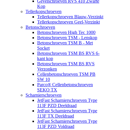
Gevelschroeven RVS 410 Zwarte
Kop
Tellerkopschroeven
Tellerkopschroeven Blauw-Verzinkt
Tellerkopschroeven Geel-Verzinkt
Betonschroeven
Betonschroeven High Tec 1000
Betonschroeven TSM - Lenskop
Betonschroeven TSM B - Met
Socket
Betonschroeven TSM BS RVS 6-
kant kop
Betonschroeven TSM BS RVS
Verzonken
Cellenbetonschroeven TSM PB
SW 10
Parco® Cellenbetonschroeven
SEKO TX
Scharnierschroeven
JetFast Scharnierschroeven Type
113F PZD Deeldraad
JetFast Scharnierschroeven Type
113F TX Deeldraad
JetFast Scharnierschroeven Type
113F PZD Voldraad