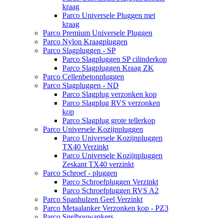
kraag
Parco Universele Pluggen met
kraag
Parco Premium Universele Pluggen
Parco Nylon Kraagpluggen
Parco Slagpluggen - SP
Parco Slagpluggen SP cilinderkop
Parco Slagpluggen Kraag ZK
Parco Cellenbetonpluggen
Parco Slagpluggen - ND
Parco Slagplug verzonken kop
Parco Slagplug RVS verzonken
kop
Parco Slagplug grote tellerkop
Parco Universele Kozijnpluggen
Parco Universele Kozijnpluggen
TX40 Verzinkt
Parco Universele Kozijnpluggen
Zeskant TX40 verzinkt
Parco Schroef - pluggen
Parco Schroefpluggen Verzinkt
Parco Schroefpluggen RVS A2
Parco Spanhulzen Geel Verzinkt
Parco Metaalanker Verzonken kop - PZ3
Parco Snelbouwankers