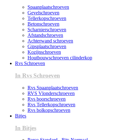
Spaanplaatschroeven
Gevelschroeven
Tellerkopschroeven
Betonschroeven
Scharnierschroeven
Afstandschroeven
Achterwand schroeven
Gipsplaatschroeven
Kozijnschroeven
Houtbouwschroeven cilinderkop
Rvs Schroeven
In Rvs Schroeven
Rvs Spaanplaatschroeven
RVS Vlonderschroeven
Rvs boorschroeven
Rvs Tellerkopschroeven
Rvs bolkopschroeven
Bitjes
In Bitjes
Parco Standard - Bits Normaal