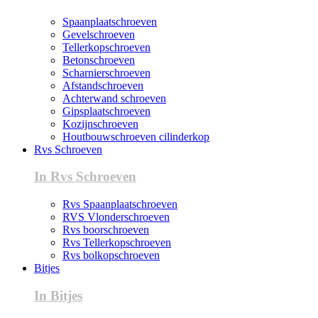
Spaanplaatschroeven
Gevelschroeven
Tellerkopschroeven
Betonschroeven
Scharnierschroeven
Afstandschroeven
Achterwand schroeven
Gipsplaatschroeven
Kozijnschroeven
Houtbouwschroeven cilinderkop
Rvs Schroeven
In Rvs Schroeven
Rvs Spaanplaatschroeven
RVS Vlonderschroeven
Rvs boorschroeven
Rvs Tellerkopschroeven
Rvs bolkopschroeven
Bitjes
In Bitjes