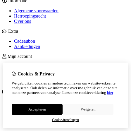
Informatie
Algemene voorwaarden
Herroepingsrecht
Over ons
Extra
Cadeaubon
Aanbiedingen
Mijn account
Inloggen
Bestelhistorie
Cookies & Privacy
Verlanglijst
Nieuwsbrief
We gebruiken cookies en andere technieken om websiteverkeer te
analyseren. Ook delen we informatie over uw gebruik van onze site
Klantenservice
met onze partners voor analyse.
Lees onze cookieverklaring
hier
Contact
Retourneren
Accepteren
Weigeren
Sitemap
Veelgestelde vragen
Cookie-instellingen