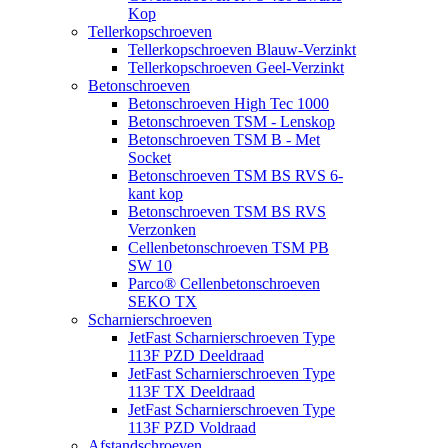
Kop
Tellerkopschroeven
Tellerkopschroeven Blauw-Verzinkt
Tellerkopschroeven Geel-Verzinkt
Betonschroeven
Betonschroeven High Tec 1000
Betonschroeven TSM - Lenskop
Betonschroeven TSM B - Met
Socket
Betonschroeven TSM BS RVS 6-
kant kop
Betonschroeven TSM BS RVS
Verzonken
Cellenbetonschroeven TSM PB
SW 10
Parco® Cellenbetonschroeven
SEKO TX
Scharnierschroeven
JetFast Scharnierschroeven Type
113F PZD Deeldraad
JetFast Scharnierschroeven Type
113F TX Deeldraad
JetFast Scharnierschroeven Type
113F PZD Voldraad
Afstandschroeven