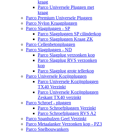
kraag
Parco Universele Pluggen met
kraag
Parco Premium Universele Pluggen
Parco Nylon Kraagpluggen
Parco Slagpluggen - SP
Parco Slagpluggen SP cilinderkop
Parco Slagpluggen Kraag ZK
Parco Cellenbetonpluggen
Parco Slagpluggen - ND
Parco Slagplug verzonken kop
Parco Slagplug RVS verzonken
kop
Parco Slagplug grote tellerkop
Parco Universele Kozijnpluggen
Parco Universele Kozijnpluggen
TX40 Verzinkt
Parco Universele Kozijnpluggen
Zeskant TX40 verzinkt
Parco Schroef - pluggen
Parco Schroefpluggen Verzinkt
Parco Schroefpluggen RVS A2
Parco Spanhulzen Geel Verzinkt
Parco Metaalanker Verzonken kop - PZ3
Parco Snelbouwankers