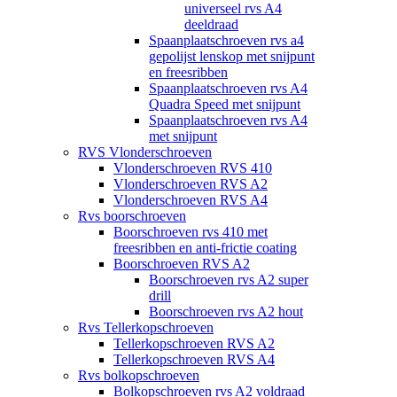
universeel rvs A4
deeldraad
Spaanplaatschroeven rvs a4
gepolijst lenskop met snijpunt
en freesribben
Spaanplaatschroeven rvs A4
Quadra Speed met snijpunt
Spaanplaatschroeven rvs A4
met snijpunt
RVS Vlonderschroeven
Vlonderschroeven RVS 410
Vlonderschroeven RVS A2
Vlonderschroeven RVS A4
Rvs boorschroeven
Boorschroeven rvs 410 met
freesribben en anti-frictie coating
Boorschroeven RVS A2
Boorschroeven rvs A2 super
drill
Boorschroeven rvs A2 hout
Rvs Tellerkopschroeven
Tellerkopschroeven RVS A2
Tellerkopschroeven RVS A4
Rvs bolkopschroeven
Bolkopschroeven rvs A2 voldraad