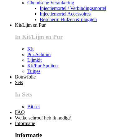
Chemische Verankering
Injectiemortel / Verbindingsmortel
Injectiemortel Accessoires
Bescherm Hulzen & pluggen
Kit/Lijm en Pur
In Kit/Lijm en Pur
Kit
Pur-Schuim
Lijmkit
Kit/Pur Spuiten
Tuitjes
Bouwfolie
Sets
In Sets
Bit set
FAQ
Welke schroef heb ik nodig?
Informatie
Informatie