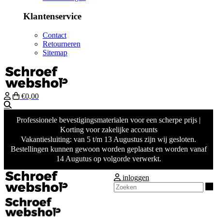
Klantenservice
Contact
Retourneren
Sitemap
€0,00
Zoeken
Professionele bevestigingsmaterialen voor een scherpe prijs |
Korting voor zakelijke accounts
Vakantiesluiting: van 5 t/m 13 Augustus zijn wij gesloten.
Bestellingen kunnen gewoon worden geplaatst en worden vanaf
14 Augutus op volgorde verwerkt.
inloggen
Z