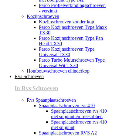
Parco Profielverbindingsschroeven
- verzinkt
Kozijnschroeven
Kozijnschroeven zonder kop
Parco Kozijnschroeven Type Maxx
TX30
Parco Kozijnschroeven Type Pan
Head TX30
Parco Kozijnschroeven Type
Universal TX30
Parco Turbo Muurschroeven Type
Universal Wit TX30
Houtbouwschroeven cilinderkop
Rvs Schroeven
In Rvs Schroeven
Rvs Spaanplaatschroeven
Spaanplaatschroeven rvs 410
Spaanplaatschroeven rvs 410
met snijpunt en freesribben
Spaanplaatschroeven rvs 410
met snijpunt
Spaanplaatschroeven RVS A2