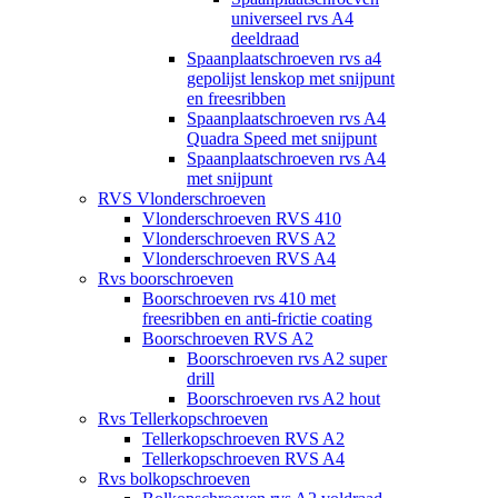
universeel rvs A4
deeldraad
Spaanplaatschroeven rvs a4
gepolijst lenskop met snijpunt
en freesribben
Spaanplaatschroeven rvs A4
Quadra Speed met snijpunt
Spaanplaatschroeven rvs A4
met snijpunt
RVS Vlonderschroeven
Vlonderschroeven RVS 410
Vlonderschroeven RVS A2
Vlonderschroeven RVS A4
Rvs boorschroeven
Boorschroeven rvs 410 met
freesribben en anti-frictie coating
Boorschroeven RVS A2
Boorschroeven rvs A2 super
drill
Boorschroeven rvs A2 hout
Rvs Tellerkopschroeven
Tellerkopschroeven RVS A2
Tellerkopschroeven RVS A4
Rvs bolkopschroeven