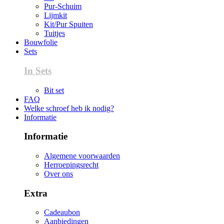
Pur-Schuim
Lijmkit
Kit/Pur Spuiten
Tuitjes
Bouwfolie
Sets
In Sets
Bit set
FAQ
Welke schroef heb ik nodig?
Informatie
Informatie
Algemene voorwaarden
Herroepingsrecht
Over ons
Extra
Cadeaubon
Aanbiedingen