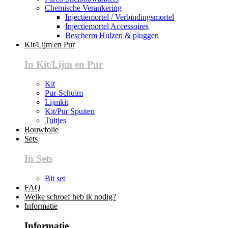
Chemische Verankering
Injectiemortel / Verbindingsmortel
Injectiemortel Accessoires
Bescherm Hulzen & pluggen
Kit/Lijm en Pur
In Kit/Lijm en Pur
Kit
Pur-Schuim
Lijmkit
Kit/Pur Spuiten
Tuitjes
Bouwfolie
Sets
In Sets
Bit set
FAQ
Welke schroef heb ik nodig?
Informatie
Informatie