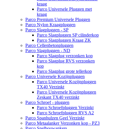
kraag
Parco Universele Pluggen met
kraag
Parco Premium Universele Pluggen
Parco Nylon Kraagpluggen
Parco Slagpluggen - SP
Parco Slagpluggen SP cilinderkop
Parco Slagpluggen Kraag ZK
Parco Cellenbetonpluggen
Parco Slagpluggen - ND
Parco Slagplug verzonken kop
Parco Slagplug RVS verzonken
kop
Parco Slagplug grote tellerkop
Parco Universele Kozijnpluggen
Parco Universele Kozijnpluggen
TX40 Verzinkt
Parco Universele Kozijnpluggen
Zeskant TX40 verzinkt
Parco Schroef - pluggen
Parco Schroefpluggen Verzinkt
Parco Schroefpluggen RVS A2
Parco Spanhulzen Geel Verzinkt
Parco Metaalanker Verzonken kop - PZ3
Parco Snelbouwankers