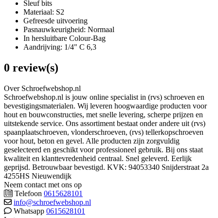
Sleuf bits
Materiaal: S2
Gefreesde uitvoering
Pasnauwkeurigheid: Normaal
In hersluitbare Colour-Bag
Aandrijving: 1/4" C 6,3
0 review(s)
Over Schroefwebshop.nl
Schroefwebshop.nl is jouw online specialist in (rvs) schroeven en
bevestigingsmaterialen. Wij leveren hoogwaardige producten voor
hout en bouwconstructies, met snelle levering, scherpe prijzen en
uitstekende service. Ons assortiment bestaat onder andere uit (rvs)
spaanplaatschroeven, vlonderschroeven, (rvs) tellerkopschroeven
voor hout, beton en gevel. Alle producten zijn zorgvuldig
geselecteerd en geschikt voor professioneel gebruik. Bij ons staat
kwaliteit en klanttevredenheid centraal. Snel geleverd. Eerlijk
geprijsd. Betrouwbaar bevestigd. KVK: 94053340 Snijderstraat 2a
4255HS Nieuwendijk
Neem contact met ons op
Telefoon
0615628101
info@schroefwebshop.nl
Whatsapp
0615628101