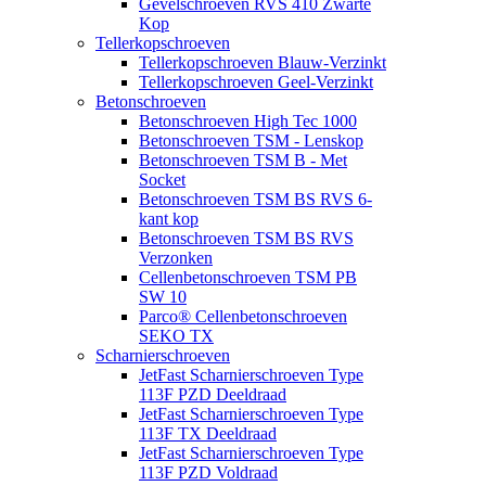
Gevelschroeven RVS 410 Zwarte
Kop
Tellerkopschroeven
Tellerkopschroeven Blauw-Verzinkt
Tellerkopschroeven Geel-Verzinkt
Betonschroeven
Betonschroeven High Tec 1000
Betonschroeven TSM - Lenskop
Betonschroeven TSM B - Met
Socket
Betonschroeven TSM BS RVS 6-
kant kop
Betonschroeven TSM BS RVS
Verzonken
Cellenbetonschroeven TSM PB
SW 10
Parco® Cellenbetonschroeven
SEKO TX
Scharnierschroeven
JetFast Scharnierschroeven Type
113F PZD Deeldraad
JetFast Scharnierschroeven Type
113F TX Deeldraad
JetFast Scharnierschroeven Type
113F PZD Voldraad