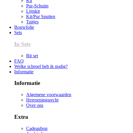
Kit
Pur-Schuim
Lijmkit
Kit/Pur Spuiten
Tuitjes
Bouwfolie
Sets
In Sets
Bit set
FAQ
Welke schroef heb ik nodig?
Informatie
Informatie
Algemene voorwaarden
Herroepingsrecht
Over ons
Extra
Cadeaubon