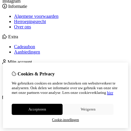
Instagram
Informatie
Algemene voorwaarden
Herroepingsrecht
Over ons
Extra
Cadeaubon
Aanbiedingen
Mijn account
Inloggen
Cookies & Privacy
Bestelhistorie
Verlanglijst
We gebruiken cookies en andere technieken om websiteverkeer te
Nieuwsbrief
analyseren. Ook delen we informatie over uw gebruik van onze site
met onze partners voor analyse.
Lees onze cookieverklaring
hier
Klantenservice
Contact
Accepteren
Weigeren
Retourneren
Sitemap
Cookie-instellingen
Veelgestelde vragen