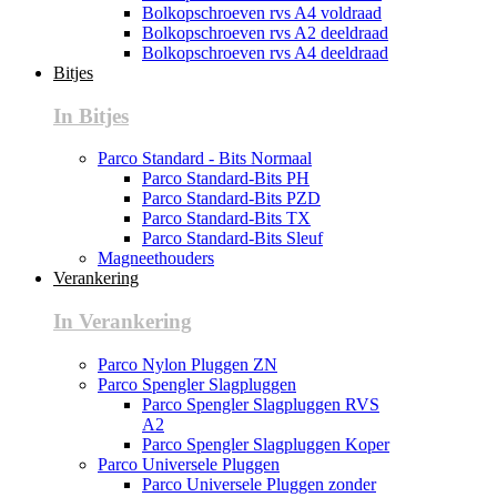
Bolkopschroeven rvs A4 voldraad
Bolkopschroeven rvs A2 deeldraad
Bolkopschroeven rvs A4 deeldraad
Bitjes
In Bitjes
Parco Standard - Bits Normaal
Parco Standard-Bits PH
Parco Standard-Bits PZD
Parco Standard-Bits TX
Parco Standard-Bits Sleuf
Magneethouders
Verankering
In Verankering
Parco Nylon Pluggen ZN
Parco Spengler Slagpluggen
Parco Spengler Slagpluggen RVS
A2
Parco Spengler Slagpluggen Koper
Parco Universele Pluggen
Parco Universele Pluggen zonder