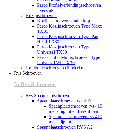
Parco Profielverbindingsschroeven
- verzinkt
Kozijnschroeven
Kozijnschroeven zonder kop
Parco Kozijnschroeven Type Maxx
TX30
Parco Kozijnschroeven Type Pan
Head TX30
Parco Kozijnschroeven Type
Universal TX30
Parco Turbo Muurschroeven Type
Universal Wit TX30
Houtbouwschroeven cilinderkop
Rvs Schroeven
In Rvs Schroeven
Rvs Spaanplaatschroeven
Spaanplaatschroeven rvs 410
Spaanplaatschroeven rvs 410
met snijpunt en freesribben
Spaanplaatschroeven rvs 410
met snijpunt
Spaanplaatschroeven RVS A2