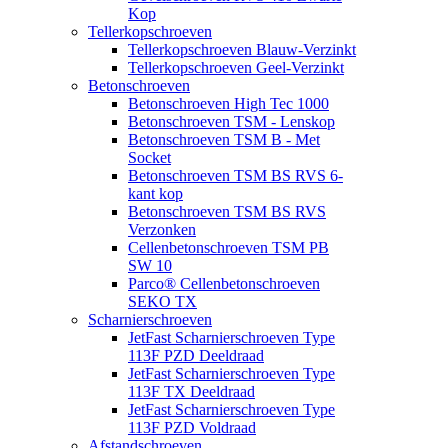
Kop
Tellerkopschroeven
Tellerkopschroeven Blauw-Verzinkt
Tellerkopschroeven Geel-Verzinkt
Betonschroeven
Betonschroeven High Tec 1000
Betonschroeven TSM - Lenskop
Betonschroeven TSM B - Met
Socket
Betonschroeven TSM BS RVS 6-
kant kop
Betonschroeven TSM BS RVS
Verzonken
Cellenbetonschroeven TSM PB
SW 10
Parco® Cellenbetonschroeven
SEKO TX
Scharnierschroeven
JetFast Scharnierschroeven Type
113F PZD Deeldraad
JetFast Scharnierschroeven Type
113F TX Deeldraad
JetFast Scharnierschroeven Type
113F PZD Voldraad
Afstandschroeven