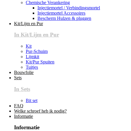
Chemische Verankering
Injectiemortel / Verbindingsmortel
Injectiemortel Accessoires
Bescherm Hulzen & pluggen
Kit/Lijm en Pur
In Kit/Lijm en Pur
Kit
Pur-Schuim
Lijmkit
Kit/Pur Spuiten
Tuitjes
Bouwfolie
Sets
In Sets
Bit set
FAQ
Welke schroef heb ik nodig?
Informatie
Informatie