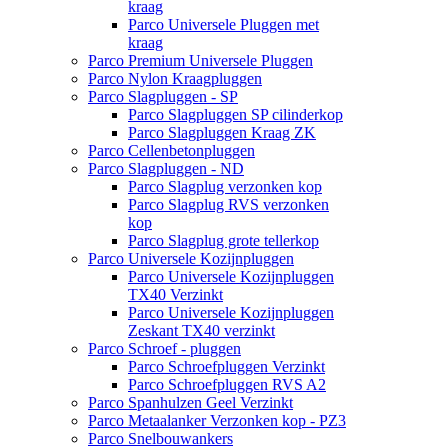
kraag
Parco Universele Pluggen met
kraag
Parco Premium Universele Pluggen
Parco Nylon Kraagpluggen
Parco Slagpluggen - SP
Parco Slagpluggen SP cilinderkop
Parco Slagpluggen Kraag ZK
Parco Cellenbetonpluggen
Parco Slagpluggen - ND
Parco Slagplug verzonken kop
Parco Slagplug RVS verzonken
kop
Parco Slagplug grote tellerkop
Parco Universele Kozijnpluggen
Parco Universele Kozijnpluggen
TX40 Verzinkt
Parco Universele Kozijnpluggen
Zeskant TX40 verzinkt
Parco Schroef - pluggen
Parco Schroefpluggen Verzinkt
Parco Schroefpluggen RVS A2
Parco Spanhulzen Geel Verzinkt
Parco Metaalanker Verzonken kop - PZ3
Parco Snelbouwankers