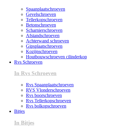
Spaanplaatschroeven
Gevelschroeven
Tellerkopschroeven
Betonschroeven
Scharnierschroeven
Afstandschroeven
Achterwand schroeven
Gipsplaatschroeven
Kozijnschroeven
Houtbouwschroeven cilinderkop
Rvs Schroeven
In Rvs Schroeven
Rvs Spaanplaatschroeven
RVS Vlonderschroeven
Rvs boorschroeven
Rvs Tellerkopschroeven
Rvs bolkopschroeven
Bitjes
In Bitjes