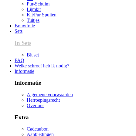
Pur-Schuim
Lijmkit
Kit/Pur Spuiten
Tuitjes
Bouwfolie
Sets
In Sets
Bit set
FAQ
Welke schroef heb ik nodig?
Informatie
Informatie
Algemene voorwaarden
Herroepingsrecht
Over ons
Extra
Cadeaubon
Aanbiedingen