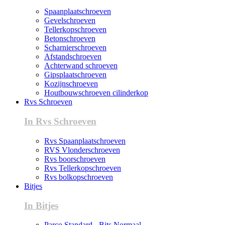
Spaanplaatschroeven
Gevelschroeven
Tellerkopschroeven
Betonschroeven
Scharnierschroeven
Afstandschroeven
Achterwand schroeven
Gipsplaatschroeven
Kozijnschroeven
Houtbouwschroeven cilinderkop
Rvs Schroeven
In Rvs Schroeven
Rvs Spaanplaatschroeven
RVS Vlonderschroeven
Rvs boorschroeven
Rvs Tellerkopschroeven
Rvs bolkopschroeven
Bitjes
In Bitjes
Parco Standard - Bits Normaal