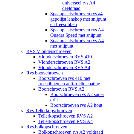
universeel rvs A4
deeldraad
Spaanplaatschroeven rvs a4
gepolijst lenskop met snijpunt
en freesribben
Spaanplaatschroeven rvs A4
Quadra Speed met snijpunt
Spaanplaatschroeven rvs A4
met snijpunt
RVS Vlonderschroeven
Vlonderschroeven RVS 410
Vlonderschroeven RVS A2
Vlonderschroeven RVS A4
Rvs boorschroeven
Boorschroeven rvs 410 met
freesribben en anti-frictie coating
Boorschroeven RVS A2
Boorschroeven rvs A2 super
drill
Boorschroeven rvs A2 hout
Rvs Tellerkopschroeven
Tellerkopschroeven RVS A2
Tellerkopschroeven RVS A4
Rvs bolkopschroeven
Bolkopschroeven rvs A2 voldraad