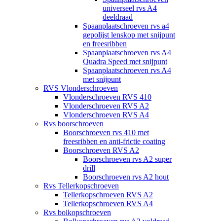
universeel rvs A4
deeldraad
Spaanplaatschroeven rvs a4
gepolijst lenskop met snijpunt
en freesribben
Spaanplaatschroeven rvs A4
Quadra Speed met snijpunt
Spaanplaatschroeven rvs A4
met snijpunt
RVS Vlonderschroeven
Vlonderschroeven RVS 410
Vlonderschroeven RVS A2
Vlonderschroeven RVS A4
Rvs boorschroeven
Boorschroeven rvs 410 met
freesribben en anti-frictie coating
Boorschroeven RVS A2
Boorschroeven rvs A2 super
drill
Boorschroeven rvs A2 hout
Rvs Tellerkopschroeven
Tellerkopschroeven RVS A2
Tellerkopschroeven RVS A4
Rvs bolkopschroeven