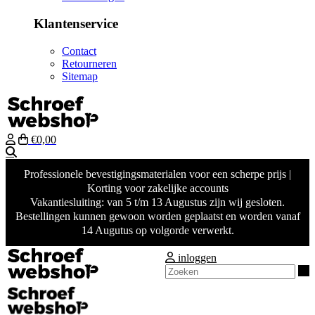
Klantenservice
Contact
Retourneren
Sitemap
€0,00
Zoeken
Professionele bevestigingsmaterialen voor een scherpe prijs |
Korting voor zakelijke accounts
Vakantiesluiting: van 5 t/m 13 Augustus zijn wij gesloten.
Bestellingen kunnen gewoon worden geplaatst en worden vanaf
14 Augutus op volgorde verwerkt.
inloggen
Z