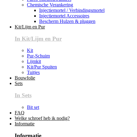
Chemische Verankering
Injectiemortel / Verbindingsmortel
Injectiemortel Accessoires
Bescherm Hulzen & pluggen
Kit/Lijm en Pur
In Kit/Lijm en Pur
Kit
Pur-Schuim
Lijmkit
Kit/Pur Spuiten
Tuitjes
Bouwfolie
Sets
In Sets
Bit set
FAQ
Welke schroef heb ik nodig?
Informatie
Informatie