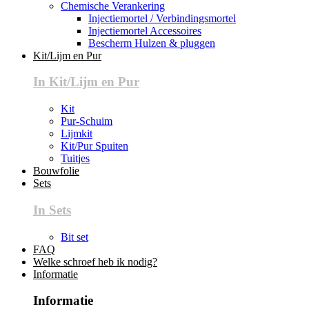
Chemische Verankering
Injectiemortel / Verbindingsmortel
Injectiemortel Accessoires
Bescherm Hulzen & pluggen
Kit/Lijm en Pur
In Kit/Lijm en Pur
Kit
Pur-Schuim
Lijmkit
Kit/Pur Spuiten
Tuitjes
Bouwfolie
Sets
In Sets
Bit set
FAQ
Welke schroef heb ik nodig?
Informatie
Informatie