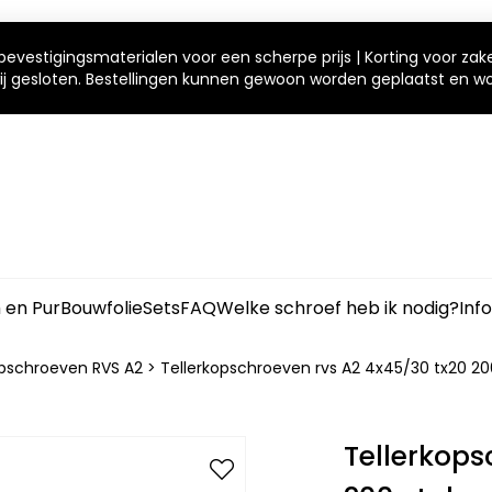
bevestigingsmaterialen voor een scherpe prijs | Korting voor zak
 wij gesloten. Bestellingen kunnen gewoon worden geplaatst en 
m en Pur
Bouwfolie
Sets
FAQ
Welke schroef heb ik nodig?
Inf
opschroeven RVS A2
>
Tellerkopschroeven rvs A2 4x45/30 tx20 20
Tellerkops