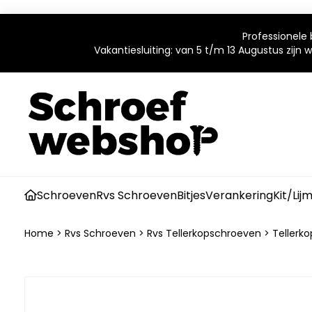
Professionele 
Vakantiesluiting: van 5 t/m 13 Augustus zijn
Schroeven
Rvs Schroeven
Bitjes
Verankering
Kit/Lij
Home
>
Rvs Schroeven
>
Rvs Tellerkopschroeven
>
Tellerk