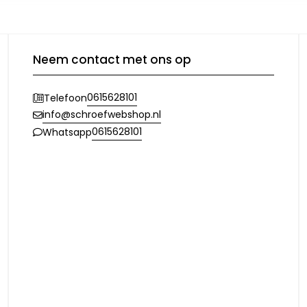
Neem contact met ons op
0615628101
Telefoon
info@schroefwebshop.nl
0615628101
Whatsapp