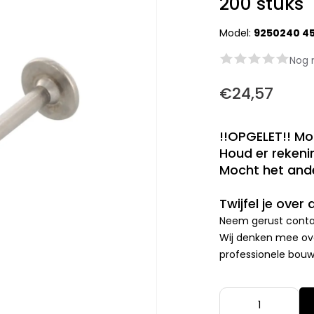
200 stuks
Model:
9250240 4
Nog 
€24,57
!!OPGELET!! Mo
Houd er rekenin
Mocht het ande
Twijfel je over
Neem gerust contac
Wij denken mee ove
professionele bouwp