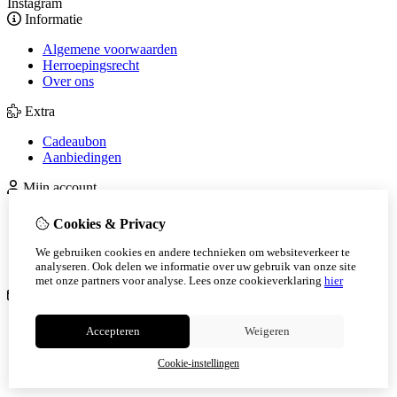
Instagram
Informatie
Algemene voorwaarden
Herroepingsrecht
Over ons
Extra
Cadeaubon
Aanbiedingen
Mijn account
Inloggen
Cookies & Privacy
Bestelhistorie
Verlanglijst
We gebruiken cookies en andere technieken om websiteverkeer te
Nieuwsbrief
analyseren. Ook delen we informatie over uw gebruik van onze site
met onze partners voor analyse.
Lees onze cookieverklaring
hier
Klantenservice
Contact
Accepteren
Weigeren
Retourneren
Sitemap
Cookie-instellingen
Veelgestelde vragen