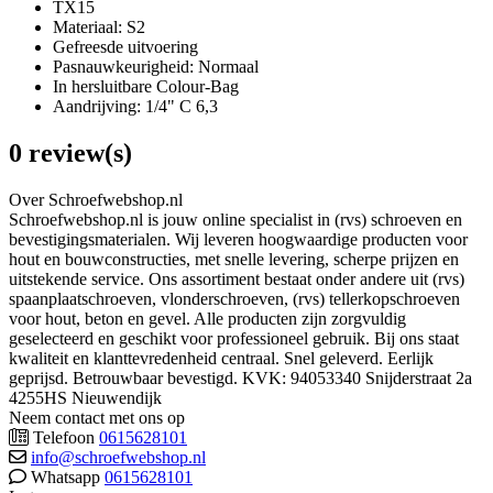
TX15
Materiaal: S2
Gefreesde uitvoering
Pasnauwkeurigheid: Normaal
In hersluitbare Colour-Bag
Aandrijving: 1/4" C 6,3
0 review(s)
Over Schroefwebshop.nl
Schroefwebshop.nl is jouw online specialist in (rvs) schroeven en
bevestigingsmaterialen. Wij leveren hoogwaardige producten voor
hout en bouwconstructies, met snelle levering, scherpe prijzen en
uitstekende service. Ons assortiment bestaat onder andere uit (rvs)
spaanplaatschroeven, vlonderschroeven, (rvs) tellerkopschroeven
voor hout, beton en gevel. Alle producten zijn zorgvuldig
geselecteerd en geschikt voor professioneel gebruik. Bij ons staat
kwaliteit en klanttevredenheid centraal. Snel geleverd. Eerlijk
geprijsd. Betrouwbaar bevestigd. KVK: 94053340 Snijderstraat 2a
4255HS Nieuwendijk
Neem contact met ons op
Telefoon
0615628101
info@schroefwebshop.nl
Whatsapp
0615628101