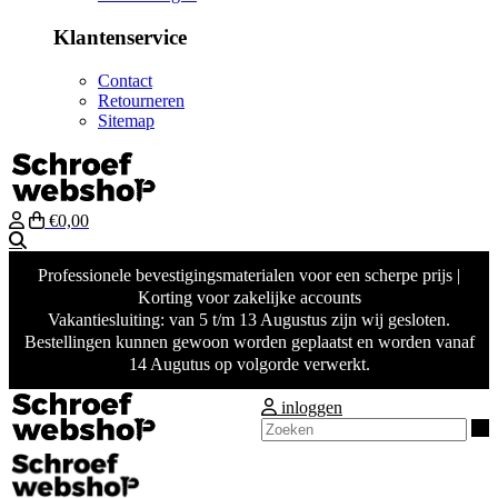
Klantenservice
Contact
Retourneren
Sitemap
€0,00
Zoeken
Professionele bevestigingsmaterialen voor een scherpe prijs |
Korting voor zakelijke accounts
Vakantiesluiting: van 5 t/m 13 Augustus zijn wij gesloten.
Bestellingen kunnen gewoon worden geplaatst en worden vanaf
14 Augutus op volgorde verwerkt.
inloggen
Z