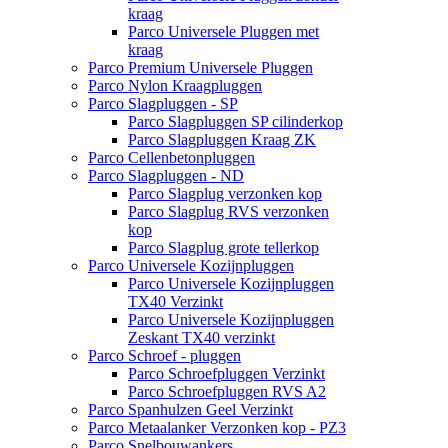
kraag
Parco Universele Pluggen met
kraag
Parco Premium Universele Pluggen
Parco Nylon Kraagpluggen
Parco Slagpluggen - SP
Parco Slagpluggen SP cilinderkop
Parco Slagpluggen Kraag ZK
Parco Cellenbetonpluggen
Parco Slagpluggen - ND
Parco Slagplug verzonken kop
Parco Slagplug RVS verzonken
kop
Parco Slagplug grote tellerkop
Parco Universele Kozijnpluggen
Parco Universele Kozijnpluggen
TX40 Verzinkt
Parco Universele Kozijnpluggen
Zeskant TX40 verzinkt
Parco Schroef - pluggen
Parco Schroefpluggen Verzinkt
Parco Schroefpluggen RVS A2
Parco Spanhulzen Geel Verzinkt
Parco Metaalanker Verzonken kop - PZ3
Parco Snelbouwankers