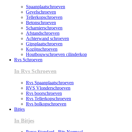
Spaanplaatschroeven
Gevelschroeven
Tellerkopschroeven
Betonschroeven
Scharnierschroeven
Afstandschroeven
Achterwand schroeven
Gipsplaatschroeven
Kozijnschroeven
Houtbouwschroeven cilinderkop
Rvs Schroeven
In Rvs Schroeven
Rvs Spaanplaatschroeven
RVS Vlonderschroeven
Rvs boorschroeven
Rvs Tellerkopschroeven
Rvs bolkopschroeven
Bitjes
In Bitjes
Parco Standard - Bits Normaal