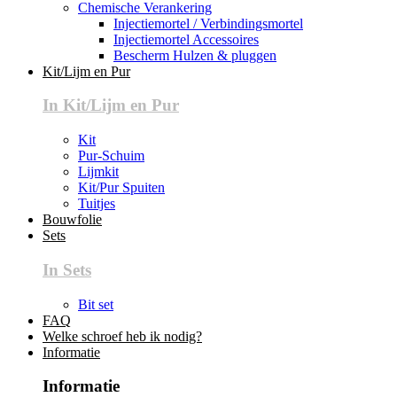
Chemische Verankering
Injectiemortel / Verbindingsmortel
Injectiemortel Accessoires
Bescherm Hulzen & pluggen
Kit/Lijm en Pur
In Kit/Lijm en Pur
Kit
Pur-Schuim
Lijmkit
Kit/Pur Spuiten
Tuitjes
Bouwfolie
Sets
In Sets
Bit set
FAQ
Welke schroef heb ik nodig?
Informatie
Informatie