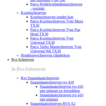
Parco Profielverbindingsschroeven
- verzinkt
Kozijnschroeven
Kozijnschroeven zonder kop
Parco Kozijnschroeven Type Maxx
TX30
Parco Kozijnschroeven Type Pan
Head TX30
Parco Kozijnschroeven Type
Universal TX30
Parco Turbo Muurschroeven Type
Universal Wit TX30
Houtbouwschroeven cilinderkop
Rvs Schroeven
In Rvs Schroeven
Rvs Spaanplaatschroeven
Spaanplaatschroeven rvs 410
Spaanplaatschroeven rvs 410
met snijpunt en freesribben
Spaanplaatschroeven rvs 410
met snijpunt
Spaanplaatschroeven RVS A2