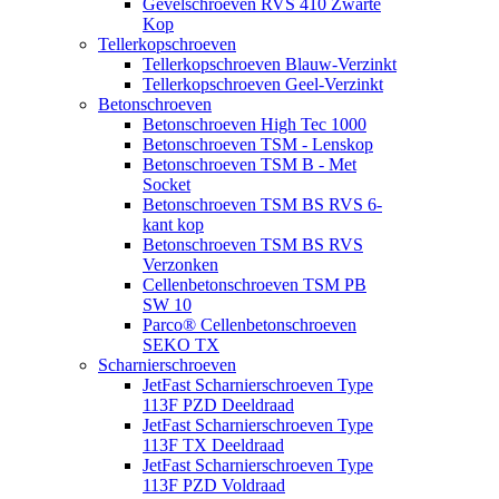
Gevelschroeven RVS 410 Zwarte
Kop
Tellerkopschroeven
Tellerkopschroeven Blauw-Verzinkt
Tellerkopschroeven Geel-Verzinkt
Betonschroeven
Betonschroeven High Tec 1000
Betonschroeven TSM - Lenskop
Betonschroeven TSM B - Met
Socket
Betonschroeven TSM BS RVS 6-
kant kop
Betonschroeven TSM BS RVS
Verzonken
Cellenbetonschroeven TSM PB
SW 10
Parco® Cellenbetonschroeven
SEKO TX
Scharnierschroeven
JetFast Scharnierschroeven Type
113F PZD Deeldraad
JetFast Scharnierschroeven Type
113F TX Deeldraad
JetFast Scharnierschroeven Type
113F PZD Voldraad