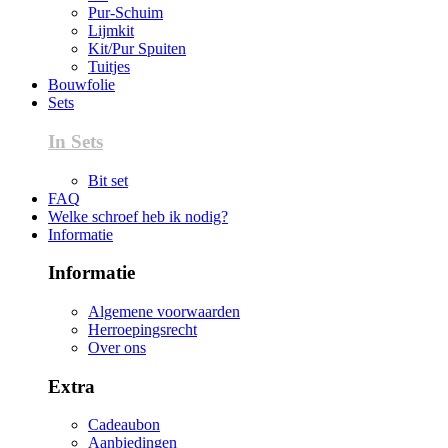
Pur-Schuim
Lijmkit
Kit/Pur Spuiten
Tuitjes
Bouwfolie
Sets
In Sets
Bit set
FAQ
Welke schroef heb ik nodig?
Informatie
Informatie
Algemene voorwaarden
Herroepingsrecht
Over ons
Extra
Cadeaubon
Aanbiedingen