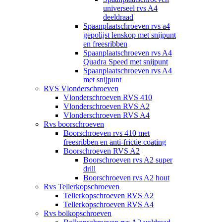
universeel rvs A4
deeldraad
Spaanplaatschroeven rvs a4
gepolijst lenskop met snijpunt
en freesribben
Spaanplaatschroeven rvs A4
Quadra Speed met snijpunt
Spaanplaatschroeven rvs A4
met snijpunt
RVS Vlonderschroeven
Vlonderschroeven RVS 410
Vlonderschroeven RVS A2
Vlonderschroeven RVS A4
Rvs boorschroeven
Boorschroeven rvs 410 met
freesribben en anti-frictie coating
Boorschroeven RVS A2
Boorschroeven rvs A2 super
drill
Boorschroeven rvs A2 hout
Rvs Tellerkopschroeven
Tellerkopschroeven RVS A2
Tellerkopschroeven RVS A4
Rvs bolkopschroeven