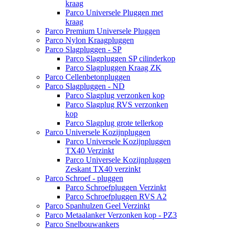
kraag
Parco Universele Pluggen met
kraag
Parco Premium Universele Pluggen
Parco Nylon Kraagpluggen
Parco Slagpluggen - SP
Parco Slagpluggen SP cilinderkop
Parco Slagpluggen Kraag ZK
Parco Cellenbetonpluggen
Parco Slagpluggen - ND
Parco Slagplug verzonken kop
Parco Slagplug RVS verzonken
kop
Parco Slagplug grote tellerkop
Parco Universele Kozijnpluggen
Parco Universele Kozijnpluggen
TX40 Verzinkt
Parco Universele Kozijnpluggen
Zeskant TX40 verzinkt
Parco Schroef - pluggen
Parco Schroefpluggen Verzinkt
Parco Schroefpluggen RVS A2
Parco Spanhulzen Geel Verzinkt
Parco Metaalanker Verzonken kop - PZ3
Parco Snelbouwankers