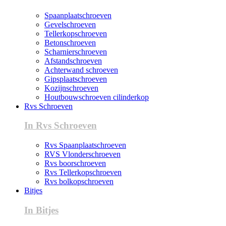
Spaanplaatschroeven
Gevelschroeven
Tellerkopschroeven
Betonschroeven
Scharnierschroeven
Afstandschroeven
Achterwand schroeven
Gipsplaatschroeven
Kozijnschroeven
Houtbouwschroeven cilinderkop
Rvs Schroeven
In Rvs Schroeven
Rvs Spaanplaatschroeven
RVS Vlonderschroeven
Rvs boorschroeven
Rvs Tellerkopschroeven
Rvs bolkopschroeven
Bitjes
In Bitjes