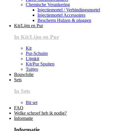
Chemische Verankering
Injectiemortel / Verbindingsmortel
Injectiemortel Accessoires
Bescherm Hulzen & pluggen
Kit/Lijm en Pur
In Kit/Lijm en Pur
Kit
Pur-Schuim
Lijmkit
Kit/Pur Spuiten
Tuitjes
Bouwfolie
Sets
In Sets
Bit set
FAQ
Welke schroef heb ik nodig?
Informatie
Informatie