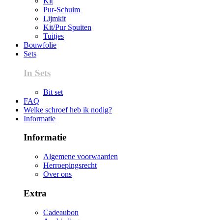
Kit
Pur-Schuim
Lijmkit
Kit/Pur Spuiten
Tuitjes
Bouwfolie
Sets
In Sets
Bit set
FAQ
Welke schroef heb ik nodig?
Informatie
Informatie
Algemene voorwaarden
Herroepingsrecht
Over ons
Extra
Cadeaubon