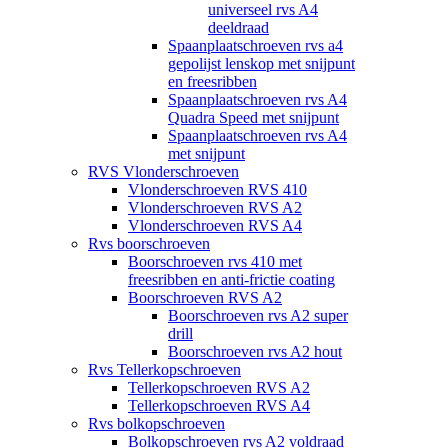
universeel rvs A4
deeldraad
Spaanplaatschroeven rvs a4
gepolijst lenskop met snijpunt
en freesribben
Spaanplaatschroeven rvs A4
Quadra Speed met snijpunt
Spaanplaatschroeven rvs A4
met snijpunt
RVS Vlonderschroeven
Vlonderschroeven RVS 410
Vlonderschroeven RVS A2
Vlonderschroeven RVS A4
Rvs boorschroeven
Boorschroeven rvs 410 met
freesribben en anti-frictie coating
Boorschroeven RVS A2
Boorschroeven rvs A2 super
drill
Boorschroeven rvs A2 hout
Rvs Tellerkopschroeven
Tellerkopschroeven RVS A2
Tellerkopschroeven RVS A4
Rvs bolkopschroeven
Bolkopschroeven rvs A2 voldraad