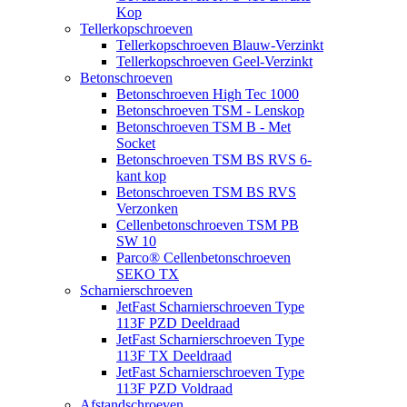
Kop
Tellerkopschroeven
Tellerkopschroeven Blauw-Verzinkt
Tellerkopschroeven Geel-Verzinkt
Betonschroeven
Betonschroeven High Tec 1000
Betonschroeven TSM - Lenskop
Betonschroeven TSM B - Met
Socket
Betonschroeven TSM BS RVS 6-
kant kop
Betonschroeven TSM BS RVS
Verzonken
Cellenbetonschroeven TSM PB
SW 10
Parco® Cellenbetonschroeven
SEKO TX
Scharnierschroeven
JetFast Scharnierschroeven Type
113F PZD Deeldraad
JetFast Scharnierschroeven Type
113F TX Deeldraad
JetFast Scharnierschroeven Type
113F PZD Voldraad
Afstandschroeven