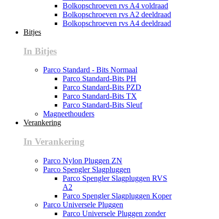
Bolkopschroeven rvs A4 voldraad
Bolkopschroeven rvs A2 deeldraad
Bolkopschroeven rvs A4 deeldraad
Bitjes
In Bitjes
Parco Standard - Bits Normaal
Parco Standard-Bits PH
Parco Standard-Bits PZD
Parco Standard-Bits TX
Parco Standard-Bits Sleuf
Magneethouders
Verankering
In Verankering
Parco Nylon Pluggen ZN
Parco Spengler Slagpluggen
Parco Spengler Slagpluggen RVS
A2
Parco Spengler Slagpluggen Koper
Parco Universele Pluggen
Parco Universele Pluggen zonder